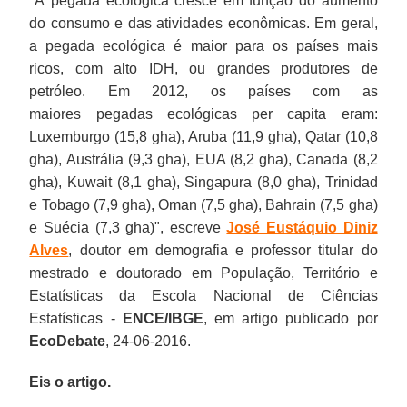
"A pegada ecológica
cresce em função do aumento
do consumo e das atividades econômicas. Em geral,
a pegada ecológica é maior para os países mais
ricos, com alto IDH, ou grandes produtores de
petróleo. Em 2012, os países com as
maiores pegadas ecológicas per capita eram:
Luxemburgo (15,8 gha), Aruba (11,9 gha), Qatar (10,8
gha), Austrália (9,3 gha), EUA (8,2 gha), Canada (8,2
gha), Kuwait (8,1 gha), Singapura (8,0 gha), Trinidad
e Tobago (7,9 gha), Oman (7,5 gha), Bahrain (7,5 gha)
e Suécia (7,3 gha)", escreve
José Eustáquio Diniz
Alves
, doutor em demografia e professor titular do
mestrado e doutorado em População, Território e
Estatísticas da Escola Nacional de Ciências
Estatísticas -
ENCE/IBGE
, em artigo publicado por
EcoDebate
, 24-06-2016.
Eis o artigo.