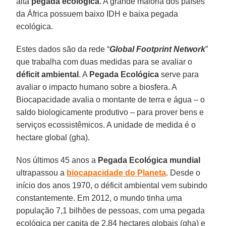
alta
pegada ecológica
. A grande maioria dos países
da África possuem baixo IDH e baixa pegada
ecológica.
Estes dados são da rede “
Global Footprint Network
”
que trabalha com duas medidas para se avaliar o
déficit ambiental
. A
Pegada Ecológica
serve para
avaliar o impacto humano sobre a biosfera. A
Biocapacidade avalia o montante de terra e água – o
saldo biologicamente produtivo – para prover bens e
serviços ecossistêmicos. A unidade de medida é o
hectare global (gha).
Nos últimos 45 anos a
Pegada Ecológica mundial
ultrapassou a
biocapacidade do Planeta
. Desde o
início dos anos 1970, o déficit ambiental vem subindo
constantemente. Em 2012, o mundo tinha uma
população 7,1 bilhões de pessoas, com uma pegada
ecológica per capita de 2,84 hectares globais (gha) e