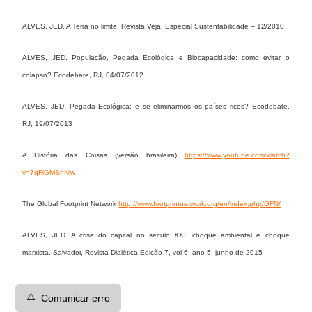
ALVES, JED. A Terra no limite. Revista Veja. Especial Sustentabilidade – 12/2010
ALVES, JED. População, Pegada Ecológica e Biocapacidade: como evitar o
colapso? Ecodebate, RJ, 04/07/2012.
ALVES, JED. Pegada Ecológica: e se eliminarmos os países ricos? Ecodebate,
RJ, 19/07/2013
A História das Coisas (versão brasileira)
https://www.youtube.com/watch?
v=7qFiGMSnNjw
The Global Footprint Network
http://www.footprintnetwork.org/en/index.php/GFN/
ALVES, JED. A crise do capital no século XXI: choque ambiental e choque
marxista. Salvador, Revista Dialética Edição 7, vol 6, ano 5, junho de 2015
⚠️
Comunicar erro