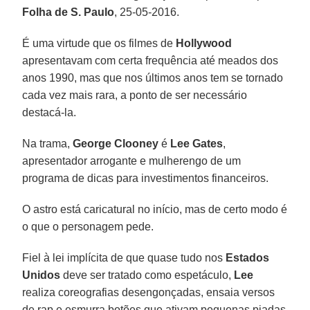
Folha de S. Paulo
, 25-05-2016.
É uma virtude que os filmes de
Hollywood
apresentavam com certa frequência até meados dos
anos 1990, mas que nos últimos anos tem se tornado
cada vez mais rara, a ponto de ser necessário
destacá-la.
Na trama,
George Clooney
é
Lee Gates
,
apresentador arrogante e mulherengo de um
programa de dicas para investimentos financeiros.
O astro está caricatural no início, mas de certo modo é
o que o personagem pede.
Fiel à lei implícita de que quase tudo nos
Estados
Unidos
deve ser tratado como espetáculo,
Lee
realiza coreografias desengonçadas, ensaia versos
de rap e esmurra botões que ativam pequenas piadas