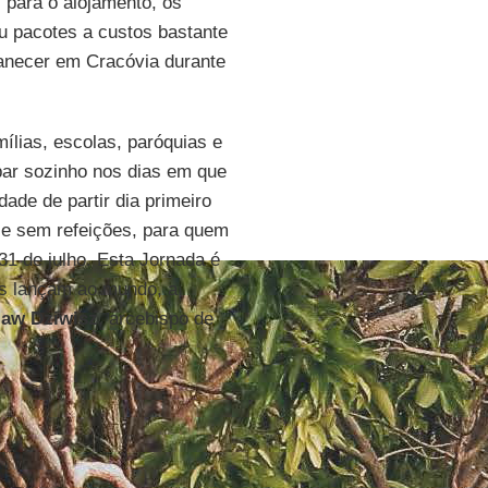
 para o alojamento, os
iu pacotes a custos bastante
anecer em Cracóvia durante
ílias, escolas, paróquias e
ipar sozinho nos dias em que
dade de partir dia primeiro
o e sem refeições, para quem
31 de julho. Esta Jornada é
s lançam ao mundo, a
law Dziwisz
, arcebispo de