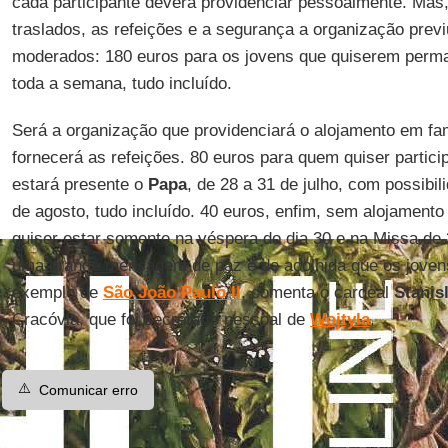
cada participante deverá providenciar pessoalmente. Mas,
traslados, as refeições e a segurança a organização prev
moderados: 180 euros para os jovens que quiserem perm
toda a semana, tudo incluído.
Será a organização que providenciará o alojamento em fam
fornecerá as refeições. 80 euros para quem quiser partic
estará presente o
Papa
, de 28 a 31 de julho, com possibili
de agosto, tudo incluído. 40 euros, enfim, sem alojament
quiser estar somente na véspera do dia 30 e na Missa de 
uma grande mensagem de paz e de acolhida que os joven
exemplo de
São João Paulo II
, comenta o cardeal
Stanis
Cracóvia, que foi secretário pessoal de
Wojtyla
.
⚠️
Comunicar erro