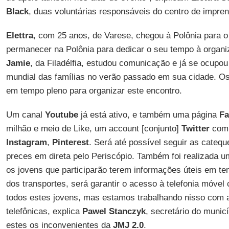
Black
, duas voluntárias responsáveis do centro de impre
Elettra
, com 25 anos, de Varese, chegou à Polônia para 
permanecer na Polônia para dedicar o seu tempo à organi
Jamie
, da Filadélfia, estudou comunicação e já se ocupo
mundial das famílias no verão passado em sua cidade. Os 
em tempo pleno para organizar este encontro.
Um canal
Youtube
já está ativo, e também uma página
Fa
milhão e meio de Like, um account [conjunto]
Twitter
com 
Instagram
,
Pinterest
. Será até possível seguir as cateq
preces em direta pelo Periscópio. Também foi realizada u
os jovens que participarão terem informações úteis em te
dos transportes, será garantir o acesso à telefonia móv
todos estes jovens, mas estamos trabalhando nisso com 
telefônicas, explica
Pawel Stanczyk
, secretário do municí
estes os inconvenientes da
JMJ 2.0
.