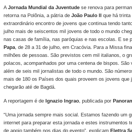
A
Jornada Mundial da Juventude
se renova para permane
retorna na Polônia, a pátria de
João Paulo II
que há trinta
extraordinário encontro de jovens que continua tendo tan
julho mais de seiscentos mil jovens de todo o mundo cheg
nas casas de família, nas paróquias e nas escolas. E se 
Papa
, de 28 a 31 de julho, em Cracóvia. Para a Missa fin
milhões de pessoas. São previstos cem mil italianos, o 
polacos, acompanhados por uma centena de bispos. São vi
além de seis mil jornalistas de todo o mundo. São númer
mais de 180 os Países dos quais proveem os jovens que 
chegarão até de Bagdá.
A reportagem é de
Ignazio Ingrao
, publicada por
Panora
“Uma jornada sempre mais social. Estamos fazendo um gr
internet para preparar esta jornada e estes instrumentos 
de apoio também nos dias do evento”, explicam
Elettra S