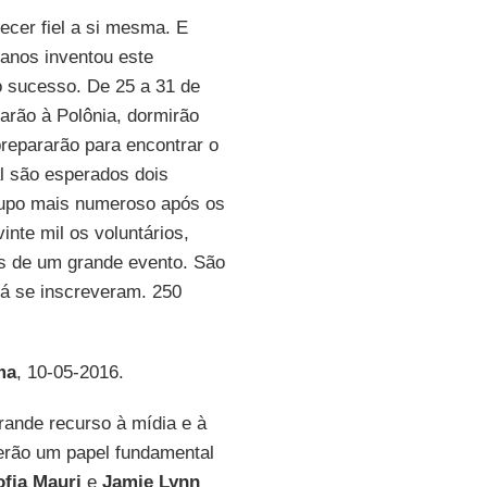
cer fiel a si mesma. E
 anos inventou este
to sucesso. De 25 a 31 de
arão à Polônia, dormirão
prepararão para encontrar o
al são esperados dois
grupo mais numeroso após os
nte mil os voluntários,
os de um grande evento. São
já se inscreveram. 250
ma
, 10-05-2016.
ande recurso à mídia e à
terão um papel fundamental
ofia Mauri
e
Jamie Lynn