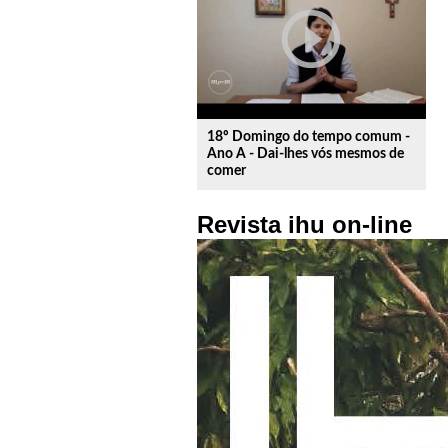
play_circle_outline
18º Domingo do tempo comum -
Ano A - Dai-lhes vós mesmos de
comer
Revista ihu on-line