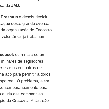
nsa da
JMJ
.
o
Erasmus
e depois decidiu
zação deste grande evento.
u da organização do Encontro
voluntários já trabalham
cebook
com mais de um
milhares de seguidores,
ueses e os encontros de
ma app para permitir a todos
mpo real. O problema, além
el contemporaneamente para
a ajuda das companhias
pio de Cracóvia. Aliás, são