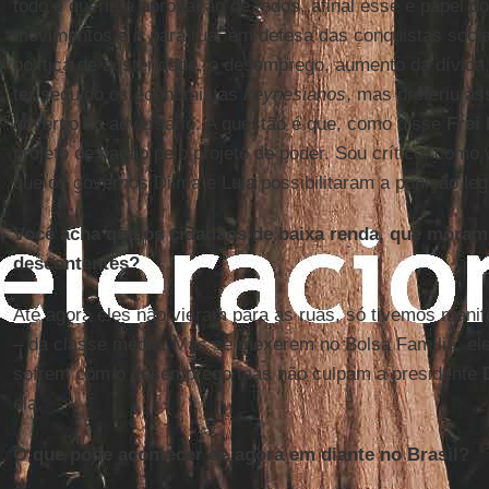
todo e queria a aprovação de todos, afinal esse é papel d
movimentos é ir para rua, em defesa das conquistas soci
política de austeridade, o desemprego, aumento da dívida
ter seguido os economistas
keynesianos
, mas preferiu a
governo do adversário. A questão é que, como disse
Frei
projeto de nação pelo projeto de poder. Sou crítico, como
que os governos Dilma e Lula possibilitaram a punição le
Você acha que os cidadãos de baixa renda, que moram 
descontentes?
Até agora eles não vieram para as ruas, só tivemos manif
– da classe média. Mas se mexerem no Bolsa Família, ele
sofrem com o desemprego mas não culpam a presidente
ela.
O que pode acontecer de agora em diante no Brasil?