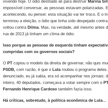
vivendo hoje. O ódio destilado ali para destruir
Marina Sil
impossível conversar, as pessoas estavam polarizadas. 
acontecendo, eu pensei: esta situação vai ter troco. E o t
terminou a eleição, o ódio que tinha sido despejado contr
voltou contra
Dilma.
Mas, na verdade, até mesmo antes d
rua de 2013 já tinham um clima de ódio.
Isso porque as pessoas de esquerda tinham expectati
cumpridas com os governos sociais?
O
PT
copiou o modelo da direita de governar, não quis mud
PSDB,
com razão, é que o
Lula
roubou o programa deles.
denunciado, eu já sabia, era só acompanhar nos jornais:
inteiro, 40 deputados, começava a votar sempre com o
PT
Fernando Henrique Cardoso
também fazia isso.
Há críticas, sobretudo, à política econômica de Lula...