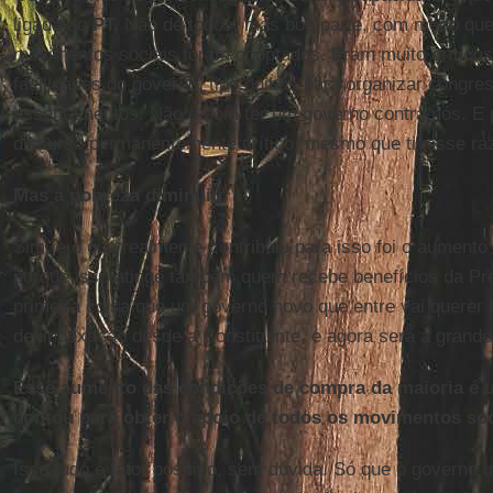
ligada ao
PT.
Não de todos, mas boa parte, com medo que a
movimentos sociais foram cooptados. Eram muito crítico
facilidades do governo, tipo ônibus para organizar congre
assentamentos. Não é bom ter um governo contra nós. E p
discurso permanentemente crítico, mesmo que tivesse razã
Mas a pobreza diminuiu.
Sim, e o que realmente contribuiu para isso foi o aumento
porque isso atinge também quem recebe benefícios da Pre
primeira coisa que um governo novo que entre vai querer m
dexindexação desde a Constituinte, e agora será a grande
Esse aumento das condições de compra da maioria é u
contou para obter o apoio de todos os movimentos so
Isso tudo é fator positivo, sem dúvida. Só que o governo u