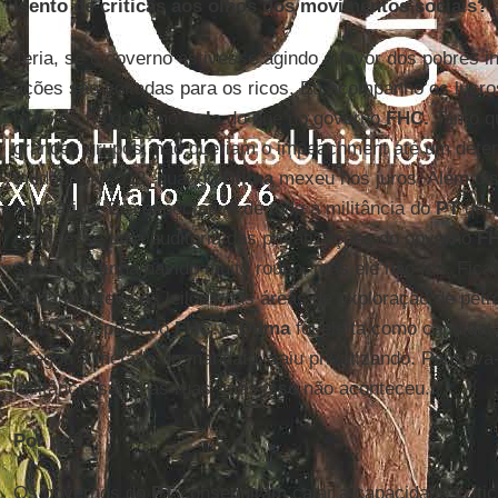
isento de críticas aos olhos dos movimentos sociais?
Teria, se o governo estivesse agindo a favor dos pobres 
ações são voltadas para os ricos. Eu acompanho os lucro
maiores no governo
Lula
do que no governo
FHC.
Tanto qu
grandes grupos, não queriam o impeachment até um dete
mudou em 2012, quando
Dilma
mexeu nos juros. Além dis
contrários. Era expectativa de toda a militância do
PT
que
ele fizesse uma auditoria das privatizações do governo
F
sabia que tinha havido muito roubo, mas ele não fez. Fi
ainda manteve os leilões das áreas de exploração de petr
do PT na época do
FHC.
A
Dilma
foi eleita como candidata
chegou à metade do mandato, saiu privatizando. Pensava-
militância sairia às ruas, mas isso não aconteceu.
Por quê?
Os governos do
PT
conseguiram calar a capacidade críti