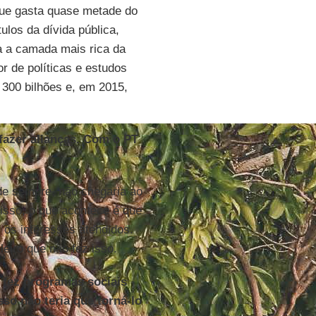
que gasta quase metade do
ulos da dívida pública,
ra a camada mais rica da
or de políticas e estudos
300 bilhões e, em 2015,
 fazer alianças. Com o PT
de sempre, não chegaria ao
 isso, o que acontece é que
r os interesses atendidos.
ileiro que não fez isso.
 fez programas sociais
sso não teria que torná-lo