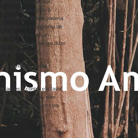
o governo. O papel dos
ais mas denunciando a
, a recessão.
Dilma
poderia
ssumir quase o programa de
 Beto
, o
PT
trocou um
 você vê, mas é preciso dizer
gal de empresários.
em periferia, estão
estações – contra e a favor
s vão. Na verdade, eles
Dilma,
se identificam com