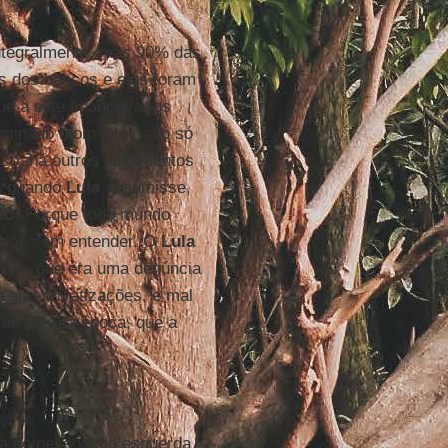
integralmente, mas 90% das
s dos bancos e eles foram
e a elite financeira, os
rminado momento. Isso só
so, há outros julgamentos
, quando
Lula
assumisse,
HC.
Porque todo mundo
camos sem entender. O
Lula
óleo, que era uma denúncia
 anti-privatizações, e mal
se até, na época, que a
ca do pessoal da esquerda