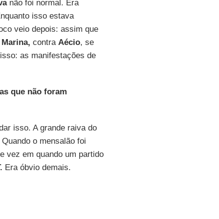
va
não foi normal. Era
Enquanto isso estava
roco veio depois: assim que
a
Marina,
contra
Aécio
, se
isso: as manifestações de
vas que não foram
ar isso. A grande raiva do
 Quando o mensalão foi
 de vez em quando um partido
.
Era óbvio demais.