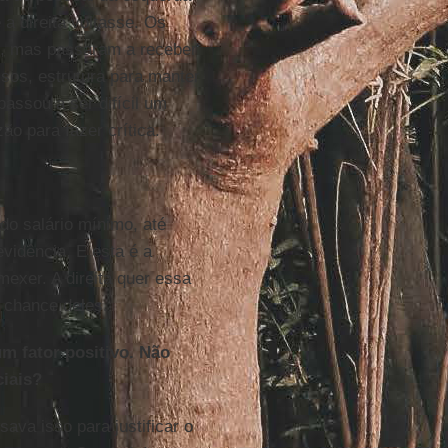
 direita voltasse. Os
s, mas passaram a receber
ssos, estrutura para manter
assou a ser difícil um
o para fazer crítica.
 do salário mínimo, até
vidência. E esta é a
exer. A direita quer essa
 chance deles.
m fator positivo. Não
ciais?
sava isso para justificar o