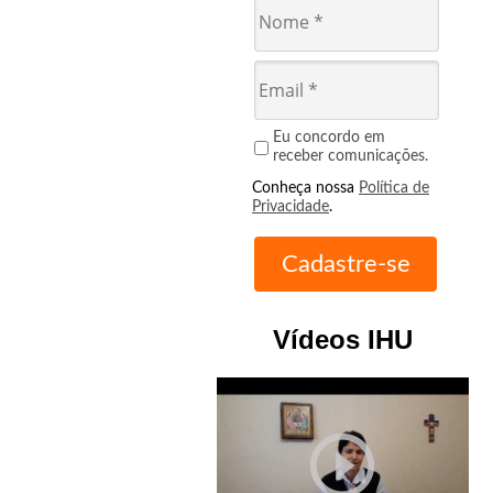
Eu concordo em
receber comunicações.
Conheça nossa
Política de
Privacidade
.
Vídeos IHU
play_circle_outline