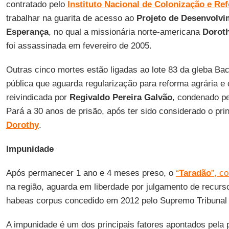
contratado pelo
Instituto Nacional de Colonização e Re
trabalhar na guarita de acesso ao
Projeto de Desenvolvi
Esperança
, no qual a missionária norte-americana
Dorot
foi assassinada em fevereiro de 2005.
Outras cinco mortes estão ligadas ao lote 83 da gleba Ba
pública que aguarda regularização para reforma agrária e 
reivindicada por
Regivaldo Pereira Galvão
, condenado pe
Pará a 30 anos de prisão, após ter sido considerado o pr
Dorothy
.
Impunidade
Após permanecer 1 ano e 4 meses preso, o
“
Taradão
”, c
na região, aguarda em liberdade por julgamento de recurs
habeas corpus concedido em 2012 pelo Supremo Tribunal 
A impunidade é um dos principais fatores apontados pela p