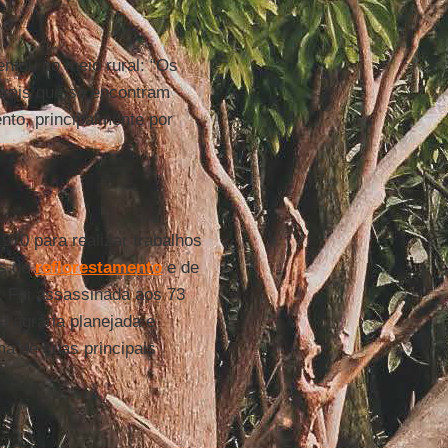
ntou no meio rural: “Os
derais que se encontram
to, principalmente por
970 para realizar trabalhos
os de
reflorestamento
e de
. Foi assassinada aos 73
a agrária planejada e
ma de suas principais