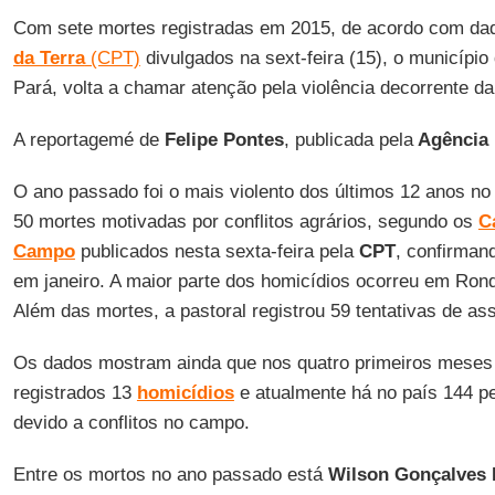
Com sete mortes registradas em 2015, de acordo com d
da Terra
(CPT)
divulgados na sext-feira (15), o município
Pará, volta a chamar atenção pela violência decorrente da 
A reportagemé de
Felipe Pontes
, publicada pela
Agência 
O ano passado foi o mais violento dos últimos 12 anos no 
50 mortes motivadas por conflitos agrários, segundo os
C
Campo
publicados nesta sexta-feira pela
CPT
, confirman
em janeiro. A maior parte dos homicídios ocorreu em Rond
Além das mortes, a pastoral registrou 59 tentativas de a
Os dados mostram ainda que nos quatro primeiros meses 
registrados 13
homicídios
e atualmente há no país 144 
devido a conflitos no campo.
Entre os mortos no ano passado está
Wilson Gonçalves