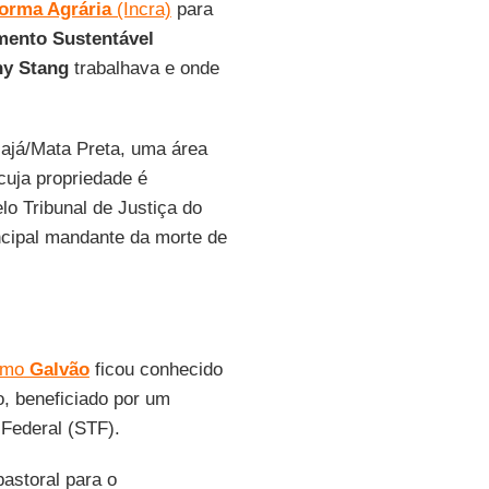
forma Agrária
(Incra)
para
mento Sustentável
hy Stang
trabalhava e onde
cajá/Mata Preta, uma área
cuja propriedade é
lo Tribunal de Justiça do
incipal mandante da morte de
omo
Galvão
ficou conhecido
o, beneficiado por um
Federal (STF).
astoral para o