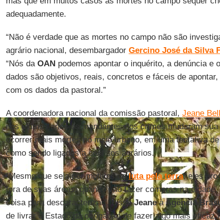
mas que em muitos casos as mortes no campo sequer che
adequadamente.
“Não é verdade que as mortes no campo não são investiga
agrário nacional, desembargador
Gercino José da Silva F
“Nós da
OAN
podemos apontar o inquérito, a denúncia e 
dados são objetivos, reais, concretos e fáceis de aponta
com os dados da pastoral.”
A coordenadora nacional da comissão pastoral,
Jeane Bell
nos últimos anos os mandantes dos crimes mudaram sua 
ocorrer mais mortes no meio urbano, em uma tentativa de
como sendo ligados a conflitos agrários.
“Mesmo que seja por motivos de
luta pela terra
, eles pr
fora de suas áreas, quando vão fazer compras na cidade,
coisa para descaracterizar”, disse
Jeane
à
Agência Brasi
de livrar o Estado da obrigação de fazer algo mais eficaz 