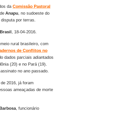
ados da
Comissão Pastoral
 de
Anapu
, no sudoeste do
disputa por terras.
Brasil
, 18-04-2016.
meio rural brasileiro, com
adernos de Conflitos no
do dados parciais adiantados
ônia (20) e no Pará (19).
ssassinato no ano passado.
de 2016, já foram
pessoas ameaçadas de morte
 Barbosa
, funcionário