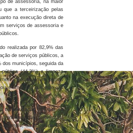
ipo de assessoria, na maior
 que a terceirização pelas
quanto na execução direta de
am serviços de assessoria e
úblicos.
ndo realizada por 82,9% das
ação de serviços públicos, a
% dos municípios, seguida da
o pública (44,3%) e limpeza
amento trouxe alguns temas
houve um ponto que este ano
 terceirização
, foi que se
atoriedade das prefeituras,
 exemplo, da coleta de lixo