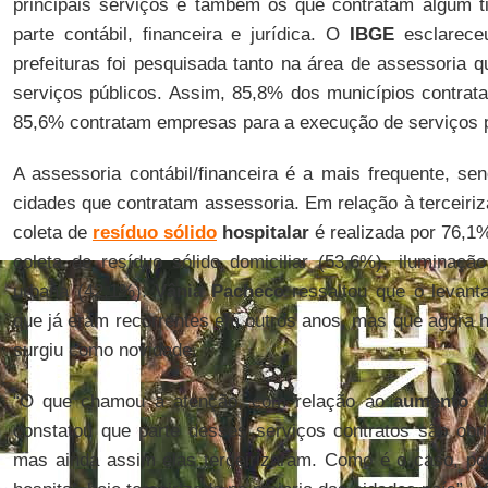
principais serviços e também os que contratam algum t
parte contábil, financeira e jurídica. O
IBGE
esclareceu
prefeituras foi pesquisada tanto na área de assessoria 
serviços públicos. Assim, 85,8% dos municípios contrat
85,6% contratam empresas para a execução de serviços p
A assessoria contábil/financeira é a mais frequente, se
cidades que contratam assessoria. Em relação à terceiriz
coleta de
resíduo sólido
hospitalar
é realizada por 76,1
coleta de resíduo sólido domiciliar (53,6%), iluminaçã
urbana (42,1%).
Vânia Pacheco
ressaltou que o levant
que já eram recorrentes em outros anos, mas que agora 
surgiu como novidade.
“O que chamou a atenção, com relação ao
aumento da
constatou que parte desses serviços contratos são obrig
mas ainda assim elas terceirizaram. Como é o caso, por