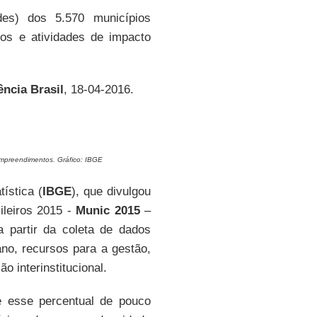
es) dos 5.570 municípios
s e atividades de impacto
ncia Brasil
, 18-04-2016.
 empreendimentos. Gráfico: IBGE
tística (
IBGE
), que divulgou
sileiros 2015 -
Munic 2015
–
a partir da coleta de dados
o, recursos para a gestão,
o interinstitucional.
 esse percentual de pouco