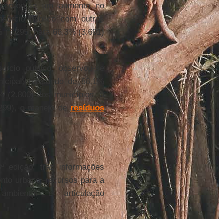
servou-se um aumento no
nsórcio público com outros
 (3.295) para 66,3% (3.691)
órcio público, observou-se
nicipal, passando de 88,1%
 (2.800) dos municípios, a
.299), o manejo de
resíduos
 edição, traz informações
to urbano, recursos para a
ambiental e articulação