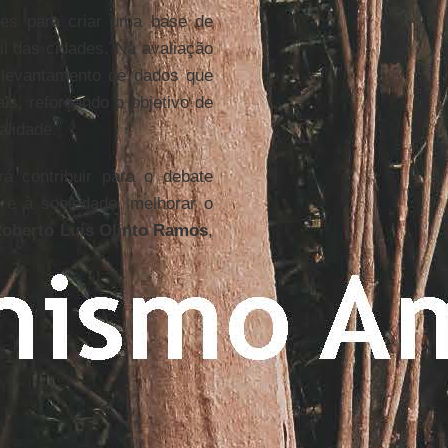
ções para criar uma base de
il das cidades. Na avaliação
 levantamento de dados que
is, reforçando o objetivo de
alidade.
á contribuir para o debate
s e à sociedade, melhorar o
oberto Luís Olinto Ramos
,