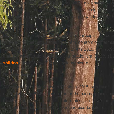
Em comparação com 2011, em 2015, no entanto, ob
percentual de municípios brasileiros que possuíam co
municípios, estados ou com a União – passando de 59,2%
no período.
Dentre os municípios que declaram participar de cons
aumento no percentual dos que têm consórcio intermu
(2.903) em 2011 para 96,7% (3.571) em 2015. Em 75,9%
área de atuação do consórcio é a saúde, em 35,2% (1
sólidos
e, em 25,2% (929), o meio ambiente.
Base de dados
A Pesquisa de Informações Básicas 2015, em sua 13ª
coletadas pelo
IBGE
sobre recursos humanos, planejamen
gestão, terceirização e informatização, gestão 
interinstitucional sobre os 5.570 municípios brasileiros.