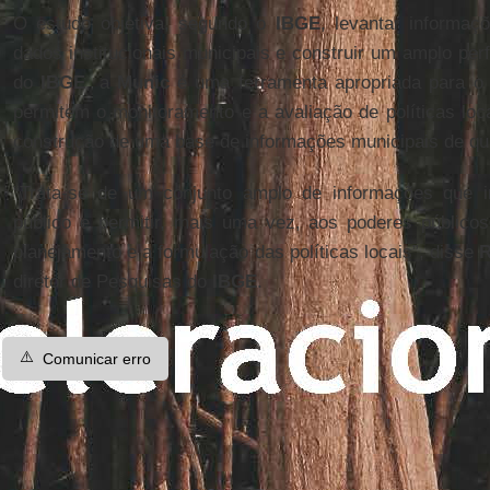
O estudo objetiva, segundo o
IBGE
, levantar informa
dados institucionais municipais e construir um amplo perf
do
IBGE
, a
Munic
é uma ferramenta apropriada para o
permitem o monitoramento e a avaliação de políticas loca
construção de uma base de informações municipais de qu
“Trata-se de um conjunto amplo de informações que ir
público e permitir, mais uma vez, aos poderes público
planejamento e a formulação das políticas locais”, disse
R
diretor de Pesquisas do
IBGE
.
⚠️
Comunicar erro