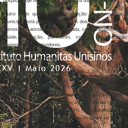
hospital, hoje terceirizada na maioria das cidades país”, a
Outro dado que chamou a atenção: a informatização
municipal está presente em 97,1% dos municípios (5.410)
menos uma atividade informatizada, como cadastro e/ou 
saúde, educação, patrimônio, controle da execução
pagamento dos servidores.
Planejamento municipal
A pesquisa constatou que apenas 2.786 cidades 
instrumento para orientar a política de desenvolvimento
Outros 691 municípios (12,4%) estavam elaborando o Pl
não tinham, nem estavam elaborando. Segundo o
IBGE
, 
em 2015 era crescente em relação ao porte da cidade: 
até 5 mil habitantes apenas 28,9% (358) informaram poss
cidades acima de 100 mil habitantes disseram ter um Plan