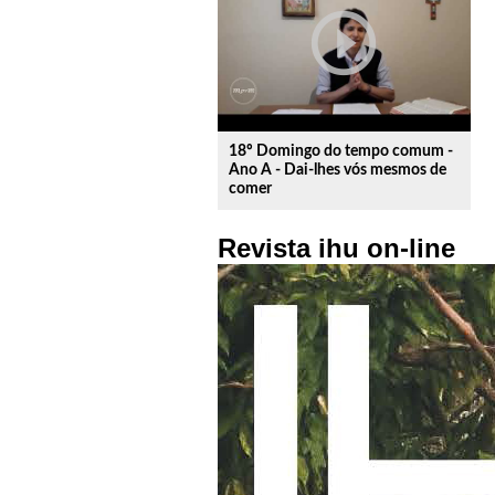
play_circle_outline
18º Domingo do tempo comum -
Ano A - Dai-lhes vós mesmos de
comer
Revista ihu on-line