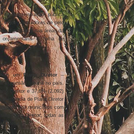
firmou.
 na administração pública
, todos possuidores de pelo
banco de dados nas áreas da
 orçamentária e folha de
tinham um
Plano Diretor
–
 da expansão urbana no país.
ano Diretor e 37,6% (2.092)
a existência de Plano Diretor
enquanto nos municípios com
uir Plano Diretor, todas as
o Diretor.