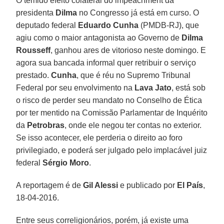
O temido efeito colateral do impeachment da
presidenta
Dilma
no Congresso já está em curso. O
deputado federal
Eduardo
Cunha
(PMDB-RJ), que
agiu como o maior antagonista ao Governo de
Dilma
Rousseff
, ganhou ares de vitorioso neste domingo. E
agora sua bancada informal quer retribuir o serviço
prestado.
Cunha
, que é réu no Supremo Tribunal
Federal por seu envolvimento na
Lava
Jato
, está sob
o risco de perder seu mandato no Conselho de Ética
por ter mentido na Comissão Parlamentar de Inquérito
da
Petrobras
, onde ele negou ter contas no exterior.
Se isso acontecer, ele perderia o direito ao foro
privilegiado, e poderá ser julgado pelo implacável juiz
federal
Sérgio
Moro
.
A reportagem é de
Gil Alessi
e publicado por
El País
,
18-04-2016.
Entre seus correligionários, porém, já existe uma