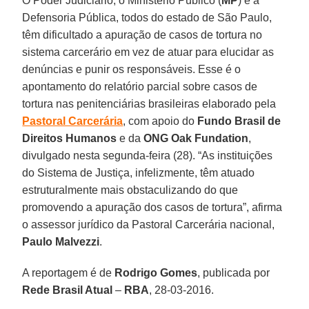
O Poder Judiciário, o Ministério Público (
MP
) e a
Defensoria Pública, todos do estado de São Paulo,
têm dificultado a apuração de casos de tortura no
sistema carcerário em vez de atuar para elucidar as
denúncias e punir os responsáveis. Esse é o
apontamento do relatório parcial sobre casos de
tortura nas penitenciárias brasileiras elaborado pela
Pastoral Carcerária
, com apoio do
Fundo Brasil de
Direitos Humanos
e da
ONG Oak Fundation
,
divulgado nesta segunda-feira (28). “As instituições
do Sistema de Justiça, infelizmente, têm atuado
estruturalmente mais obstaculizando do que
promovendo a apuração dos casos de tortura”, afirma
o assessor jurídico da Pastoral Carcerária nacional,
Paulo Malvezzi
.
A reportagem é de
Rodrigo Gomes
, publicada por
Rede Brasil Atual
–
RBA
, 28-03-2016.