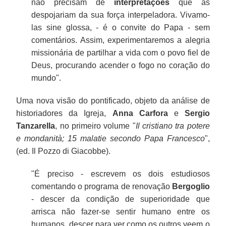
não precisam de
interpretações
que as
despojariam da sua força interpeladora. Vivamo-
las sine glossa, - é o convite do Papa - sem
comentários. Assim, experimentaremos a alegria
missionária de partilhar a vida com o povo fiel de
Deus, procurando acender o fogo no coração do
mundo".
Uma nova visão do pontificado, objeto da análise de
historiadores da Igreja,
Anna Carfora
e
Sergio
Tanzarella
, no primeiro volume "
Il cristiano tra potere
e mondanità; 15 malatie secondo Papa Francesco
",
(ed. Il Pozzo di Giacobbe).
"É preciso - escrevem os dois estudiosos
comentando o programa de renovação
Bergoglio
- descer da condição de superioridade que
arrisca não fazer-se sentir humano entre os
humanos, descer para ver como os outros veem o