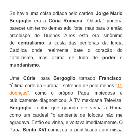
Se havia uma coisa odiada pelo cardeal
Jorge Mario
Bergoglio
era a
Cúria Romana
. “Odiada” poderia
parecer um termo demasiado forte, mas para o então
arcebispo de Buenos Aires esta era sinônimo
de
centralismo
, à custa das periferias da Igreja
Católica onde realmente bate o coração do
catolicismo, mas acima de tudo de
poder
e
mundanismo
.
Uma
Cúria
, para
Bergoglio
tornado
Francisco
,
“última corte da Europa", sofrendo de pelo menos "
15
doenças
", como o próprio Papa impiedosa e
publicamente diagnosticou. À TV mexicana Televisa,
Bergoglio
contou que quando ele vinha a Roma
como um cardeal "o ambiente de fofocas não me
agradava. Então eu vinha, e voltava imediatamente. O
Papa
Bento XVI
começou o pontificado com missa