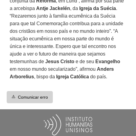
conjunta da
Reforma
, em Lund”, afirma por sua parte
a arcebispa
Antje Jackelén
, da
Igreja da Suécia
.
“Rezaremos junto à família ecumênica da Suécia
para que tal Comemoração contribua para a unidade
dos cristãos em nosso país e no mundo inteiro”. “A
situação ecumênica em nossa parte do mundo é
única e interessante. Espero que tal encontro nos
ajude a ver o futuro de maneira que sejamos
testemunhas de
Jesus Cristo
e de seu
Evangelho
em nosso mundo secularizado”, afirmou
Anders
Arborelius
, bispo da
Igreja Católica
do país.
⚠️
Comunicar erro