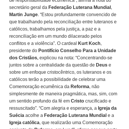
de responsabilidade ecumênica”, afirma a nota do
secretário geral da
Federação Luterana Mundial
,
Martin Junge
. “Estou profundamente convencido de
que trabalhando pela reconciliação entre luteranos e
católicos, trabalhamos pela justiça, a paz e a
reconciliação em um mundo dilacerado pelos
conflitos e a violência”. O cardeal
Kurt Koch
,
presidente do
Pontifício Conselho Para a Unidade
dos Cristãos,
explicou na nota: “Concentrando-se
juntos sobre a centralidade da questão de
Deus
e
sobre um enfoque cristocêntrico, os luteranos e os
católicos terão a possibilidade de celebrar uma
Comemoração ecumênica da
Reforma
, não
simplesmente de maneira pragmática, mas, sim, com
um sentido profundo da fé em
Cristo
crucificado e
ressuscitado”. “Com alegria e esperança, a
Igreja da
Suécia
acolhe a
Federação Luterana Mundial
e a
Igreja católica
, que realizarão uma Comemoração