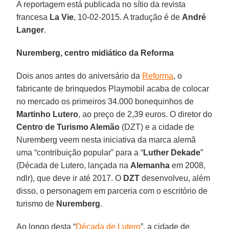
A reportagem está publicada no sítio da revista
francesa
La Vie
, 10-02-2015. A tradução é de
André
Langer
.
Nuremberg, centro midiático da Reforma
Dois anos antes do aniversário da
Reforma
, o
fabricante de brinquedos Playmobil acaba de colocar
no mercado os primeiros 34.000 bonequinhos de
Martinho Lutero
, ao preço de 2,39 euros. O diretor do
Centro de Turismo Alemão
(DZT) e a cidade de
Nuremberg veem nesta iniciativa da marca alemã
uma “contribuição popular” para a “
Luther Dekade
”
(Década de Lutero, lançada na
Alemanha
em 2008,
ndlr), que deve ir até 2017. O
DZT
desenvolveu, além
disso, o personagem em parceria com o escritório de
turismo de
Nuremberg
.
Ao longo desta “
Década de Lutero
”, a cidade de