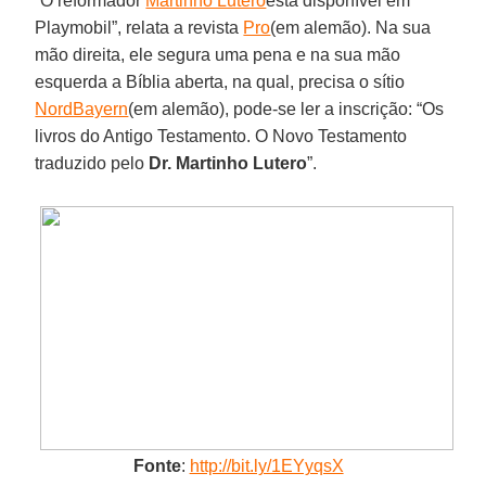
“O reformador
Martinho Lutero
está disponível em
Playmobil”, relata a revista
Pro
(em alemão). Na sua
mão direita, ele segura uma pena e na sua mão
esquerda a Bíblia aberta, na qual, precisa o sítio
NordBayern
(em alemão), pode-se ler a inscrição: “Os
livros do Antigo Testamento. O Novo Testamento
traduzido pelo
Dr. Martinho Lutero
”.
Fonte
:
http://bit.ly/1EYyqsX