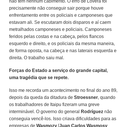
não tem nenhum cabimento. O erro de Lovera foi
precisamente não conseguir sair porque houve
enfrentamento entre os policiais e camponeses que
estavam ali. Se escutaram dois disparos e aí caem
metralhados camponeses e policiais. Camponeses
feridos pelas costas e na cabeça, pelos flancos
esquerdo e direito, e os policiais da mesma maneira,
de forma oposta, na cabeça e nas laterais esquerda e
direita. O trabalho saiu mal.
Forças do Estado a serviço do grande capital,
uma tragédia que se repete.
Isso me recorda um acontecimento no final do ano 89,
depois da queda da ditadura de
Stroessner
, quando
os trabalhadores de Itaipu fizeram uma greve
interminável. O governo do general
Rodríguez
não
conseguia vencê-los. Isso criava dificuldades para as
empresas de
Wasmozy
[
Juan Carlos Wasmosy