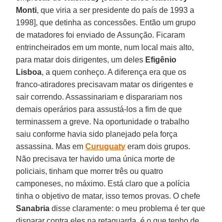
Monti
, que viria a ser presidente do país de 1993 a
1998], que detinha as concessões. Então um grupo
de matadores foi enviado de Assunção. Ficaram
entrincheirados em um monte, num local mais alto,
para matar dois dirigentes, um deles
Efigênio
Lisboa
, a quem conheço. A diferença era que os
franco-atiradores precisavam matar os dirigentes e
sair correndo. Assassinariam e disparariam nos
demais operários para assustá-los a fim de que
terminassem a greve. Na oportunidade o trabalho
saiu conforme havia sido planejado pela força
assassina. Mas em
Curuguaty
eram dois grupos.
Não precisava ter havido uma única morte de
policiais, tinham que morrer três ou quatro
camponeses, no máximo. Está claro que a polícia
tinha o objetivo de matar, isso temos provas. O chefe
Sanabria
disse claramente: o meu problema é ter que
disparar contra eles na retaguarda, é o que tenho de