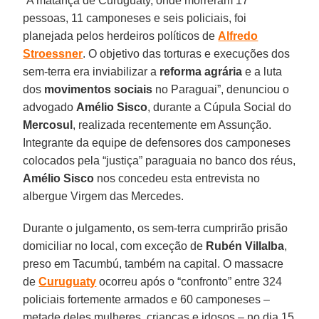
“A matança de Curuguaty, onde morreram 17
pessoas, 11 camponeses e seis policiais, foi
planejada pelos herdeiros políticos de
Alfredo
Stroessner
. O objetivo das torturas e execuções dos
sem-terra era inviabilizar a
reforma agrária
e a luta
dos
movimentos sociais
no Paraguai”, denunciou o
advogado
Amélio Sisco
, durante a Cúpula Social do
Mercosul
, realizada recentemente em Assunção.
Integrante da equipe de defensores dos camponeses
colocados pela “justiça” paraguaia no banco dos réus,
Amélio Sisco
nos concedeu esta entrevista no
albergue Virgem das Mercedes.
Durante o julgamento, os sem-terra cumprirão prisão
domiciliar no local, com exceção de
Rubén Villalba
,
preso em Tacumbú, também na capital. O massacre
de
Curuguaty
ocorreu após o “confronto” entre 324
policiais fortemente armados e 60 camponeses –
metade deles mulheres, crianças e idosos – no dia 15