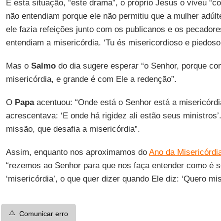
E esta situação, “este drama”, o próprio Jesus o viveu “c
não entendiam porque ele não permitiu que a mulher adúl
ele fazia refeições junto com os publicanos e os pecador
entendiam a misericórdia. ‘Tu és misericordioso e piedoso’
Mas o
Salmo
do dia sugere esperar “o Senhor, porque co
misericórdia, e grande é com Ele a redenção”.
O
Papa
acentuou: “Onde está o Senhor está a misericórd
acrescentava: ‘E onde há rigidez ali estão seus ministros’
missão, que desafia a misericórdia”.
Assim, enquanto nos aproximamos do
Ano da Misericórdi
“rezemos ao Senhor para que nos faça entender como é se
‘misericórdia’, o que quer dizer quando Ele diz: ‘Quero mise
⚠️
Comunicar erro