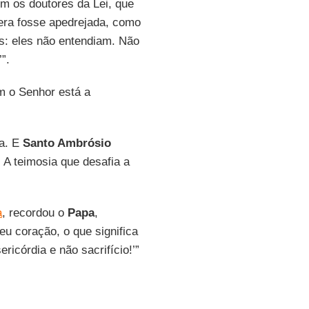
om os doutores da Lei, que
tera fosse apedrejada, como
es: eles não entendiam. Não
”.
m o Senhor está a
ia. E
Santo Ambrósio
. A teimosia que desafia a
a
, recordou o
Papa
,
u coração, o que significa
ricórdia e não sacrifício!’”