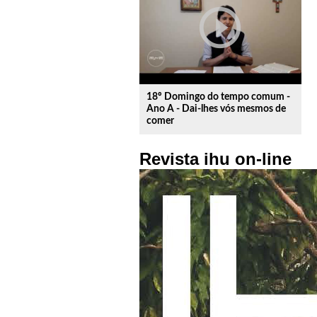
play_circle_outline
18º Domingo do tempo comum -
Ano A - Dai-lhes vós mesmos de
comer
Revista ihu on-line