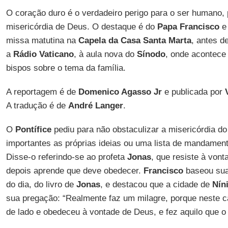
O coração duro é o verdadeiro perigo para o ser humano, 
misericórdia de Deus. O destaque é do
Papa Francisco
e 
missa matutina na
Capela da Casa Santa
Marta
, antes d
a
Rádio Vaticano
, à aula nova do
Sínodo
, onde acontece
bispos sobre o tema da família.
A reportagem é de
Domenico Agasso Jr
e publicada por
A tradução é de
André Langer
.
O
Pontífice
pediu para não obstaculizar a misericórdia d
importantes as próprias ideias ou uma lista de mandamen
Disse-o referindo-se ao profeta
Jonas
, que resiste à von
depois aprende que deve obedecer.
Francisco
baseou sua 
do dia, do livro de
Jonas
, e destacou que a cidade de
Nín
sua pregação: “Realmente faz um milagre, porque neste c
de lado e obedeceu à vontade de Deus, e fez aquilo que o 