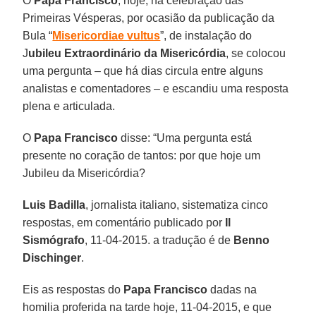
O
Papa Francisco
, hoje, na celebração das
Primeiras Vésperas, por ocasião da publicação da
Bula “
Misericordiae vultus
”, de instalação do
J
ubileu Extraordinário da Misericórdia
, se colocou
uma pergunta – que há dias circula entre alguns
analistas e comentadores – e escandiu uma resposta
plena e articulada.
O
Papa Francisco
disse: “Uma pergunta está
presente no coração de tantos: por que hoje um
Jubileu da Misericórdia?
Luis Badilla
, jornalista italiano, sistematiza cinco
respostas, em comentário publicado por
Il
Sismógrafo
, 11-04-2015. a tradução é de
Benno
Dischinger
.
Eis as respostas do
Papa Francisco
dadas na
homilia proferida na tarde hoje, 11-04-2015, e que