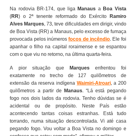
Na rodovia BR-174, que liga
Manaus
a
Boa Vista
(
RR
) o 2ª tenente reformado do Exército
Ramiro
Alves Marques
, 73, teve dificuldades em dirigir, vindo
de Boa Vista (RR) a Manaus, pelo excesso de fumaça
provocada pelos inúmeros
focos de incêndio
. Ele foi
apanhar o filho na capital roraimense e se espantou
com o que viu no retorno, na última quarta-feira.
A pior situação que
Marques
enfrentou foi
exatamente no trecho de 127 quilômetros de
extensão da reserva indígena
Waimiri-Atroari
, a 200
quilômetros a partir de
Manaus
. “Lá está pegando
fogo nos dois lados da rodovia. Tenho dúvidas se é
acidental ou de propósito. Neste País estão
acontecendo tantas coisas estranhas. Está tudo
torrando, numa situação descontrolada. Vi até casa
pegando fogo. Vou voltar a Boa Vista no domingo e