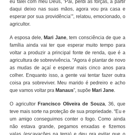
eu falei com meu Deus, ‘Pai, perdi as forças, a partir
daqui deixo nas suas mãos, agora vou pra casa e
esperar por sua providência’”, relatou, emocionado, o
agricultor.
A esposa dele,
Mari Jane
, tem consciência de que a
família ainda vai ter que esperar muito tempo para
voltar a produzir a principal fonte de renda, que é a
agricultura de sobrevivência. “Agora é plantar de novo
as mudas de açaí e esperar mais cinco anos para
colher. Enquanto isso, a gente vai tentar fazer outra
coisa pra sobreviver. Meu marido é pedreiro e acho
que vamos voltar pra
Manaus
”, supõe
Mari Jane
.
O agricultor
Francisco Oliveira de Souza
, 36, que
teve mais sorte na proteção de sua propriedade. “Eu e
um amigo conseguimos conter o fogo. Como ainda
não estava grande, pegamos enxadas e fizemos
valas (escavações na terra) e deu pra evitar que o