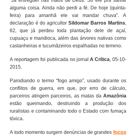
“Já entreguei nas mãos de Deus. Só ele pra salvar
alguma coisa. Ainda não perdi a fé. De hoje (quinta-
feira) para amanhã ele vai mandar chuva”. A
declaração é do agricultor
Sildomar Barros
Martins
,
62, que já perdeu toda plantação dele de açaí,
cupuaçu e mandioca, além das árvores nativas como
castanheiras e tucumãzeiros espalhadas no terreno.
A reportagem foi publicada no jornal
A Crítica
, 05-10-
2015.
Parodiando o termo “fogo amigo”, usado durante os
conflitos de guerra, em que, por erro de cálculo,
parceiros atingem parceiros, as matas da
Amazônia
estão queimando, destruindo a produção dos
ruralistas e contaminando todo o Estado com fumaça
tóxica.
A todo momento surgem denúncias de grandes
focos