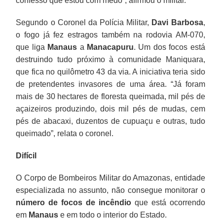
confesso que estou com medo”, afirmou o militar.
Segundo o Coronel da Polícia Militar,
Davi Barbosa
,
o fogo já fez estragos também na rodovia AM-070,
que liga
Manaus
a
Manacapuru
. Um dos focos está
destruindo tudo próximo à comunidade Maniquara,
que fica no quilômetro 43 da via. A iniciativa teria sido
de pretendentes invasores de uma área. “Já foram
mais de 30 hectares de floresta queimada, mil pés de
açaizeiros produzindo, dois mil pés de mudas, cem
pés de abacaxi, duzentos de cupuaçu e outras, tudo
queimado”, relata o coronel.
Difícil
O Corpo de Bombeiros Militar do Amazonas, entidade
especializada no assunto, não consegue monitorar o
número de focos de incêndio
que está ocorrendo
em
Manaus
e em todo o interior do Estado.