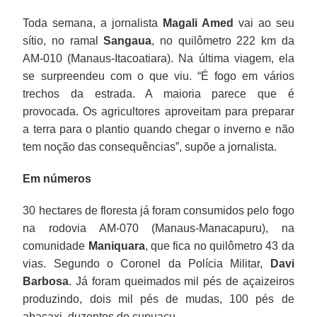
Toda semana, a jornalista
Magali Amed
vai ao seu
sítio, no ramal
Sangaua
, no quilômetro 222 km da
AM-010 (Manaus-Itacoatiara). Na última viagem, ela
se surpreendeu com o que viu. “É fogo em vários
trechos da estrada. A maioria parece que é
provocada. Os agricultores aproveitam para preparar
a terra para o plantio quando chegar o inverno e não
tem noção das consequências”, supõe a jornalista.
Em números
30 hectares de floresta já foram consumidos pelo fogo
na rodovia AM-070 (Manaus-Manacapuru), na
comunidade
Maniquara
, que fica no quilômetro 43 da
vias. Segundo o Coronel da Polícia Militar,
Davi
Barbosa
. Já foram queimados mil pés de açaizeiros
produzindo, dois mil pés de mudas, 100 pés de
abacaxi, duzentos de cupuaçu.