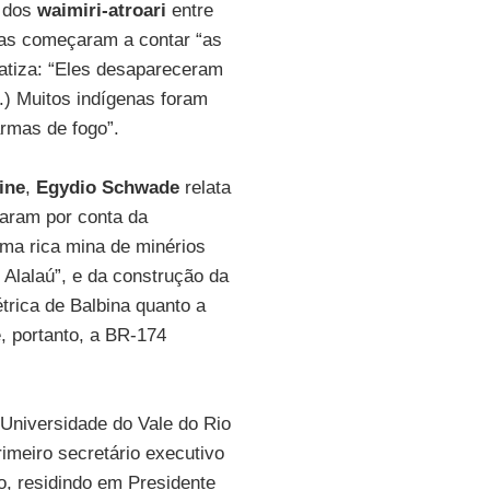
o dos
waimiri-atroari
entre
enas começaram a contar “as
fatiza: “Eles desapareceram
..) Muitos indígenas foram
rmas de fogo”.
ine
,
Egydio Schwade
relata
iaram por conta da
uma rica mina de minérios
o Alalaú”, e da construção da
létrica de Balbina quanto a
e, portanto, a BR-174
 Universidade do Vale do Rio
rimeiro secretário executivo
o, residindo em Presidente