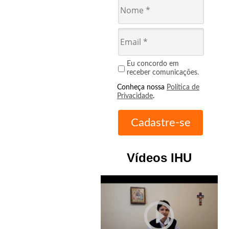
Eu concordo em
receber comunicações.
Conheça nossa
Política de
Privacidade
.
Vídeos IHU
play_circle_outline