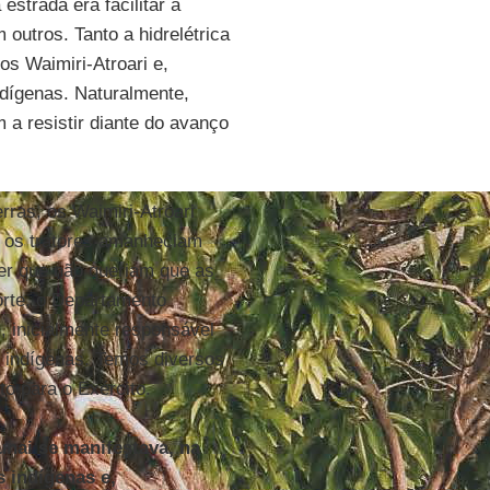
estrada era facilitar a
outros. Tanto a hidrelétrica
os Waimiri-Atroari e,
ndígenas. Naturalmente,
 a resistir diante do avanço
rras, os Waimiri-Atroari
s os tratores amanheciam
er que não queriam que as
orte, o Departamento
inicialmente responsável
 indígenas. Temos diversos
o para o Exército.
nai se manifestava, na
 indígenas e,