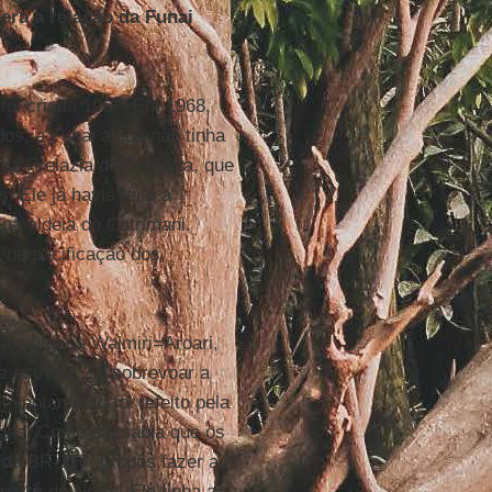
era a relação da Funai
foi criada 1967. Em 1968,
os, a Funai ainda não tinha
, da Prelazia de Roraima, que
 Ele já havia feito a
na aldeia do Catrimani.
 de pacificação dos
a indígena Waimiri=Aroari,
da estrada. Ao sobrevoar a
evantamento foi refeito pela
enas. Como ele sabia que os
 da BR-174, propôs fazer a
partir do Norte. Ele tinha a