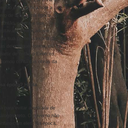
egião em que fica hoje a
ero de aldeias na época. Só
 Então, contra a sua
s estavam alvoroçados e
 Na sua primeira expedição,
as de qualquer forma, ele foi
artir de então o Exército,
, tomou conta das obras da
ssa época? Havia
a para evitar a entrada de
álogo direto. O governo não
ntato com eles. Na época,