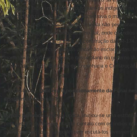
intenção de fazer um grande reduto para os indígenas na r
mina do Pitinga, onde, então, se concentrava o maior núm
que os diretores da construção da estrada não permitiram.
vontade, o padre entrou pelo caminho Sul, onde os índio
faziam resistência aberta contra a construção da BR-174.
ele foi morto em circunstâncias ainda não esclarecidas. M
morto porque estava a serviço desse plano do governo. A p
através do 6º. BEC-Batalhão de Engenharia e Construção
rodovia.
IHU On-Line – Qual era o posicionamento da Funai ne
dissidência no órgão?
Egydio Schwade –
Nessa época, iniciou-se uma estratégi
pessoas que pudessem manter contato com os índios e di
queria que pessoas que pudessem escutá-los tivessem co