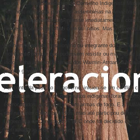
eu era secretário executivo do Conselho Indigenista Missi
pedimos, numa das primeiras assembléias na Amazônia, 
1975, que o governo suspendesse imediatamente a const
houvesse contato pacífico com os índios. Mas o governo 
Nenhum jornalista, missionário ou integrante do Cimi e de
movimento popular que pudessem resistir ou manifestar u
índios tinha acesso às terras dos Waimiri-Atroari. A legisla
próprio governo.
Por conta da posição do governo, iniciou-se um conflito c
notícia que se tem é de que muitos indígenas foram mort
eletrocutados, ainda outros com armas de fogo. E a FUNAI
dos militares contra os índios, mas até participou de reun
Engenharia de Construção – BEC onde foi decidido o uso 
metralhadoras e de granadas.