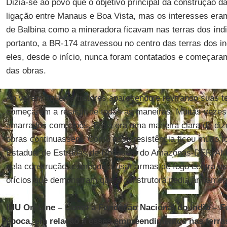
Dizia-se ao povo que o objetivo principal da construção da 
ligação entre Manaus e Boa Vista, mas os interesses eram 
de Balbina como a mineradora ficavam nas terras dos índi
portanto, a BR-174 atravessou no centro das terras dos i
eles, desde o início, nunca foram contatados e começaram
das obras.
Ao verem aqueles tratores aparecendo e revirando suas te
começaram a resistir de todas as maneiras. Muitas veze
amarrados com cipós. Essa era uma maneira clara de diz
obras continuassem. Como essa resistência ficou muito f
Estadual de Estradas de Rodagem do Amazonas-DER-AM, 
pela construção, começou a usar armas de fogo contra os
ofícios que demonstram que a construtora pedia armament
IHU On-Line – Como a Fundação Nacional do Índio – Fu
época, em relação a esses empreendimentos nas terras