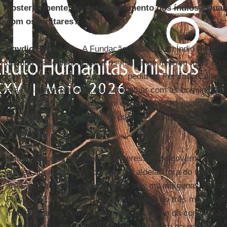
posteriormente, ao desaparecimento dos índios? Qual 
com os militares?
Egydio Schwade –
A Fundação Nacional do Índio – Funai 
quando os conflitos contra os indígenas ficaram mais agud
funcionários na região e, então, pediu ao Pe. João Calleri
era pessoa experiente, para trabalhar com as comunidades.
atração dos índios yanomami e trabalhava há quatro anos 
Esse padre aceitou trabalhar para a Funai nesse processo
indígenas.
Entretanto, não sabendo dos interesses do governo na áre
ele fez um plano para localizar as aldeias fora do roteiro 
área, estimou uma população de três mil indígenas. Esse l
Funai em 1972 e confirmou a estimativa de três mil indíg
índios estavam bem alvoroçados por conta da construção
transferência dos índios para fora do roteiro da estrada, a 