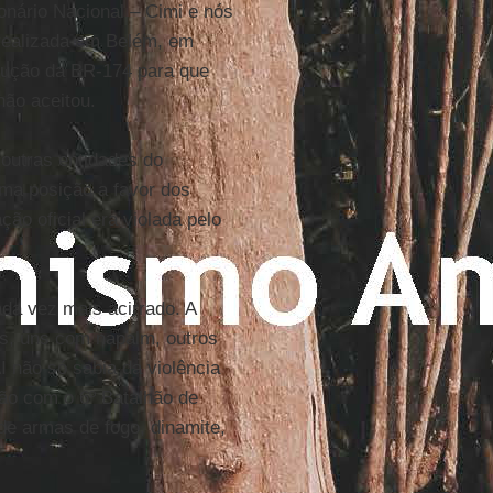
onário Nacional – Cimi e nós
realizada em Belém, em
rução da BR-174 para que
não aceitou.
 outras entidades do
ma posição a favor dos
ção oficial era violada pelo
ada vez mais acirrado. A
os, uns com napalm, outros
 não só sabia da violência
ião com o 6º Batalhão de
de armas de fogo, dinamite,