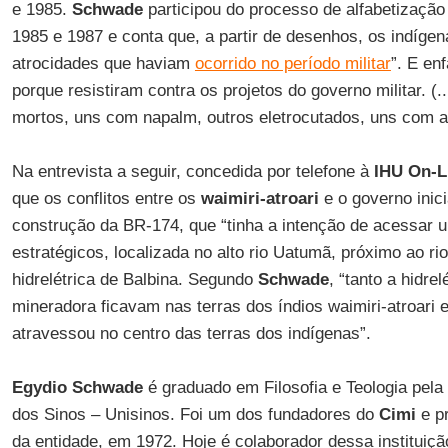
e 1985.
Schwade
participou do processo de alfabetizaçã
1985 e 1987 e conta que, a partir de desenhos, os indíg
atrocidades que haviam
ocorrido no período militar
”. E en
porque resistiram contra os projetos do governo militar. (.
mortos, uns com napalm, outros eletrocutados, uns com a
Na entrevista a seguir, concedida por telefone à
IHU On-L
que os conflitos entre os
waimiri-atroari
e o governo inic
construção da BR-174, que “tinha a intenção de acessar 
estratégicos, localizada no alto rio Uatumã, próximo ao ri
hidrelétrica de Balbina. Segundo
Schwade
, “tanto a hidre
mineradora ficavam nas terras dos índios waimiri-atroari 
atravessou no centro das terras dos indígenas”.
Egydio Schwade
é graduado em Filosofia e Teologia pela
dos Sinos – Unisinos. Foi um dos fundadores do
Cimi
e p
da entidade, em 1972. Hoje é colaborador dessa instituiçã