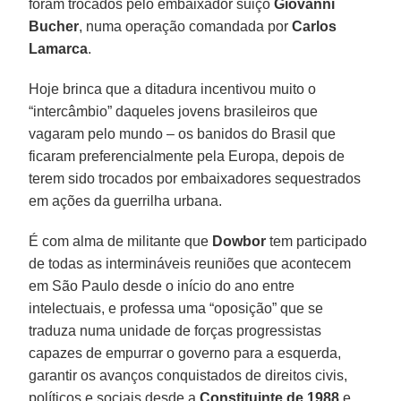
foram trocados pelo embaixador suiço
Giovanni
Bucher
, numa operação comandada por
Carlos
Lamarca
.
Hoje brinca que a ditadura incentivou muito o
“intercâmbio” daqueles jovens brasileiros que
vagaram pelo mundo – os banidos do Brasil que
ficaram preferencialmente pela Europa, depois de
terem sido trocados por embaixadores sequestrados
em ações da guerrilha urbana.
É com alma de militante que
Dowbor
tem participado
de todas as intermináveis reuniões que acontecem
em São Paulo desde o início do ano entre
intelectuais, e professa uma “oposição” que se
traduza numa unidade de forças progressistas
capazes de empurrar o governo para a esquerda,
garantir os avanços conquistados de direitos civis,
políticos e sociais desde a
Constituinte de 1988
e