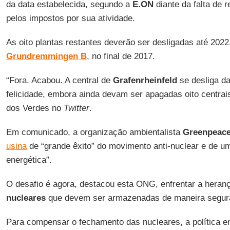
da data estabelecida, segundo a
E.ON
diante da falta de 
pelos impostos por sua atividade.
As oito plantas restantes deverão ser desligadas até 2022
Grundremmingen B
, no final de 2017.
“Fora. Acabou. A central de
Grafenrheinfeld
se desliga d
felicidade, embora ainda devam ser apagadas oito centra
dos Verdes no
Twitter
.
Em comunicado, a organização ambientalista
Greenpeac
usina
de “grande êxito” do movimento anti-nuclear e de u
energética”.
O desafio é agora, destacou esta ONG, enfrentar a heran
nucleares
que devem ser armazenadas de maneira segura
Para compensar o fechamento das nucleares, a política e