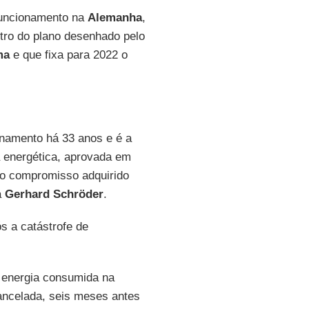
funcionamento na
Alemanha
,
ntro do plano desenhado pelo
ma
e que fixa para 2022 o
onamento há 33 anos e é a
a energética, aprovada em
r o compromisso adquirido
a
Gerhard Schröder
.
s a catástrofe de
a energia consumida na
cancelada, seis meses antes