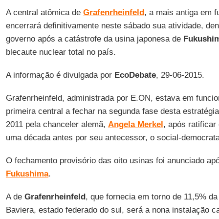
A central atômica de
Grafenrheinfeld
, a mais antiga em 
encerrará definitivamente neste sábado sua atividade, de
governo após a catástrofe da usina japonesa de
Fukushi
blecaute nuclear total no país.
A informação é divulgada por
EcoDebate
, 29-06-2015.
Grafenrheinfeld, administrada por E.ON, estava em funci
primeira central a fechar na segunda fase desta estratégi
2011 pela chanceler alemã,
Angela Merkel
, após ratifica
uma década antes por seu antecessor, o social-democrat
O fechamento provisório das oito usinas foi anunciado apó
Fukushima
.
A de
Grafenrheinfeld
, que fornecia em torno de 11,5% d
Baviera, estado federado do sul, será a nona instalação 