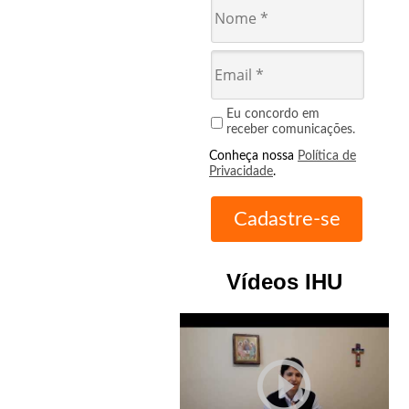
Eu concordo em
receber comunicações.
Conheça nossa
Política de
Privacidade
.
Vídeos IHU
play_circle_outline