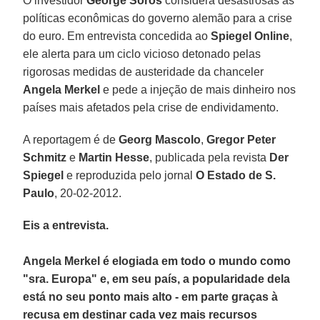
O investidor
George Soros
considera desastrosas as
políticas econômicas do governo alemão para a crise
do euro. Em entrevista concedida ao
Spiegel Online
,
ele alerta para um ciclo vicioso detonado pelas
rigorosas medidas de austeridade da chanceler
Angela Merkel
e pede a injeção de mais dinheiro nos
países mais afetados pela crise de endividamento.
A reportagem é de
Georg Mascolo
,
Gregor Peter
Schmitz
e
Martin Hesse
, publicada pela revista
Der
Spiegel
e reproduzida pelo jornal
O Estado de S.
Paulo
, 20-02-2012.
Eis a entrevista.
Angela Merkel é elogiada em todo o mundo como
"sra. Europa" e, em seu país, a popularidade dela
está no seu ponto mais alto - em parte graças à
recusa em destinar cada vez mais recursos