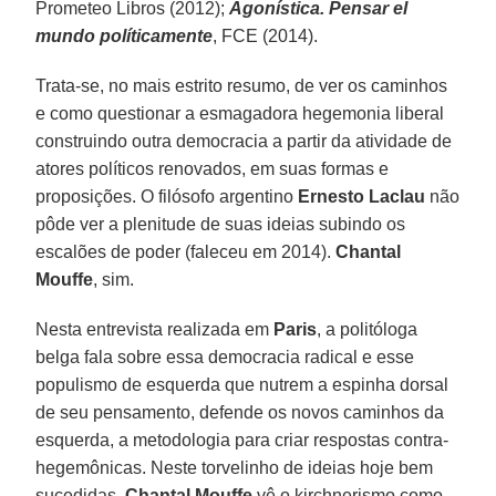
Prometeo Libros (2012);
Agonística. Pensar el
mundo políticamente
, FCE (2014).
Trata-se, no mais estrito resumo, de ver os caminhos
e como questionar a esmagadora hegemonia liberal
construindo outra democracia a partir da atividade de
atores políticos renovados, em suas formas e
proposições. O filósofo argentino
Ernesto Laclau
não
pôde ver a plenitude de suas ideias subindo os
escalões de poder (faleceu em 2014).
Chantal
Mouffe
, sim.
Nesta entrevista realizada em
Paris
, a politóloga
belga fala sobre essa democracia radical e esse
populismo de esquerda que nutrem a espinha dorsal
de seu pensamento, defende os novos caminhos da
esquerda, a metodologia para criar respostas contra-
hegemônicas. Neste torvelinho de ideias hoje bem
sucedidas,
Chantal Mouffe
vê o kirchnerismo como