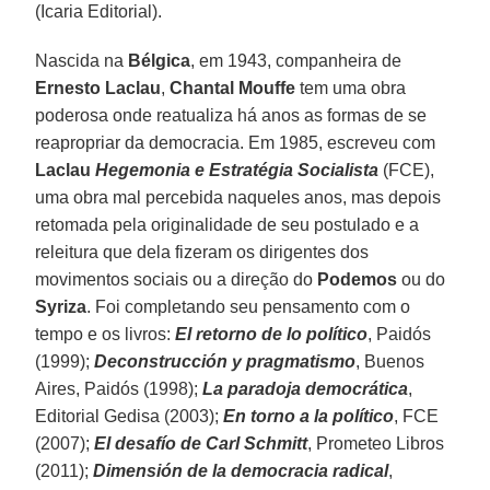
(Icaria Editorial).
Nascida na
Bélgica
, em 1943, companheira de
Ernesto Laclau
,
Chantal Mouffe
tem uma obra
poderosa onde reatualiza há anos as formas de se
reapropriar da democracia. Em 1985, escreveu com
Laclau
Hegemonia e Estratégia Socialista
(FCE),
uma obra mal percebida naqueles anos, mas depois
retomada pela originalidade de seu postulado e a
releitura que dela fizeram os dirigentes dos
movimentos sociais ou a direção do
Podemos
ou do
Syriza
. Foi completando seu pensamento com o
tempo e os livros:
El retorno de lo político
, Paidós
(1999);
Deconstrucción y pragmatismo
, Buenos
Aires, Paidós (1998);
La paradoja democrática
,
Editorial Gedisa (2003);
En torno a la político
, FCE
(2007);
El desafío de Carl Schmitt
, Prometeo Libros
(2011);
Dimensión de la democracia radical
,