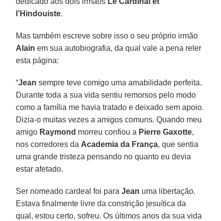
dedicado aos dois irmãos
Le Cardinal et
l’Hindouiste
.
Mas também escreve sobre isso o seu próprio irmão
Alain
em sua autobiografia, da qual vale a pena reler
esta página:
“
Jean
sempre teve comigo uma amabilidade perfeita.
Durante toda a sua vida sentiu remorsos pelo modo
como a família me havia tratado e deixado sem apoio.
Dizia-o muitas vezes a amigos comuns. Quando meu
amigo
Raymond
morreu confiou a
Pierre Gaxotte
,
nos corredores da
Academia da França
, que sentia
uma grande tristeza pensando no quanto eu devia
estar afetado.
Ser nomeado cardeal foi para
Jean
uma libertação.
Estava finalmente livre da constrição jesuítica da
qual, estou certo, sofreu. Os últimos anos da sua vida