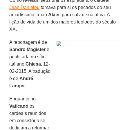
Como revelam seus diários espirituais, o cardeal
Jean Daniélou
tomava para si os pecados do seu
amadíssimo irmão
Alain
, para salvar sua alma. A
lição de vida de um dos maiores teólogos do século
XX.
A reportagem é de
Sandro Magister
e
publicada no sítio
italiano
Chiesa
, 12-
02-2015. A tradução
é de
André
Langer
.
Enquanto no
Vaticano
os
cardeais reunidos
em consistório se
dedicam a reformar