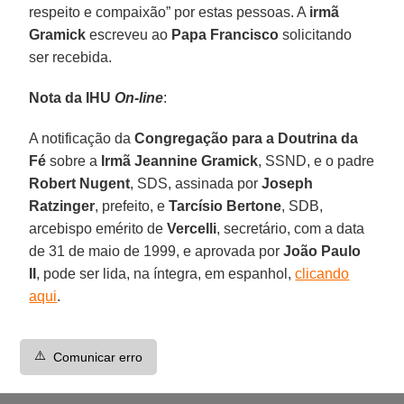
respeito e compaixão” por estas pessoas. A
irmã
Gramick
escreveu ao
Papa Francisco
solicitando
ser recebida.
Nota da IHU
On-line
:
A notificação da
Congregação para a Doutrina da
Fé
sobre a
Irmã Jeannine Gramick
, SSND, e o padre
Robert Nugent
, SDS, assinada por
Joseph
Ratzinger
, prefeito, e
Tarcísio Bertone
, SDB,
arcebispo emérito de
Vercelli
, secretário, com a data
de 31 de maio de 1999, e aprovada por
João Paulo
II
, pode ser lida, na íntegra, em espanhol,
clicando
aqui
.
⚠️
Comunicar erro