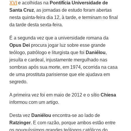
XVI
e acolhidas na
Pontifícia Universidade de
Santa Cruz
, as jornadas de estudo foram abertas
nesta quinta-feira dia 12, à tarde, e terminam no final
da tarde desta sexta-feira.
É a segunda vez que a universidade romana da
Opus Dei
procura jogar luz sobre esse grande
teólogo, patrólogo e liturgista que foi
Daniélou
,
jesuíta e cardeal, injustamente mergulhado nas
sombras após sua morte, em 1974, ocorrida na casa
de uma prostituta parisiense que ele ajudava em
segredo.
A primeira vez foi em maio de 2012 e o sítio
Chiesa
informou com um artigo.
Desta vez
Daniélou
encontra-se ao lado de
Ratzinger
. E com razão, porque ambos estão entre
os pouquíssimos grandes teólogos católicos do