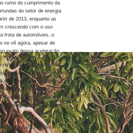
no rumo do cumprimento da
riundas do setor de energia
tir de 2013, enquanto as
am crescendo com o uso
a frota de automóveis, o
o se vê agora, apesar de
tmo exato dessa aceleração.
e
refira-se a 2020 (havendo
 estamos agora na contramão
ará dos momentos decisivos
m levar a um acordo
ado voltarão a se reunir em
 emissões globais a partir
a de risco em relação à