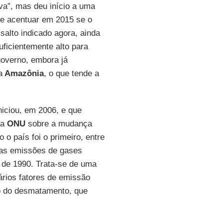
va”, mas deu início a uma
se acentuar em 2015 se o
alto indicado agora, ainda
suficientemente alto para
governo, embora já
a
Amazônia
, o que tende a
niciou, em 2006, e que
da
ONU
sobre a mudança
o o país foi o primeiro, entre
das emissões de gases
 de 1990. Trata-se de uma
ários fatores de emissão
o do desmatamento, que