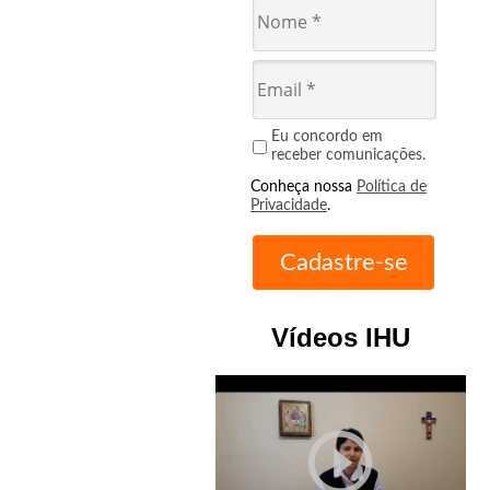
Eu concordo em
receber comunicações.
Conheça nossa
Política de
Privacidade
.
Vídeos IHU
play_circle_outline