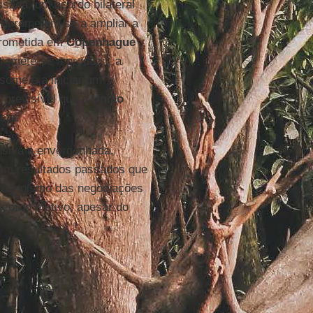
ada, um acordo bilateral
prometem-se a ampliar a
prometida em
Copenhague
omete-se a produzir, a
some e a iniciar um
 previsível que a
União
sta.
nsiva e envergonhada,
 em resultados passados que
tagonismo das negociações
cordo efetivo, apesar do