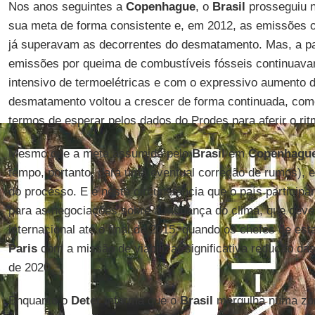
Nos anos seguintes a
Copenhague
, o
Brasil
prosseguiu 
sua meta de forma consistente e, em 2012, as emissões o
já superavam as decorrentes do desmatamento. Mas, a par
emissões por queima de combustíveis fósseis continuav
intensivo de termoelétricas e com o expressivo aumento d
desmatamento voltou a crescer de forma continuada, com
termos de esperar pelos dados do Prodes para aferir o ri
Mesmo que a meta assumida pelo
Brasil
em
Copenhagu
tempo, portanto, para uma eventual correção de rumos),
do processo. E é nesta circunstância que o país particip
para as negociações sobre a mudança do clima, que deve
internacional até o final de 2015, quando os chefes de est
Paris
com a missão de viabilizar significativa redução das
de 2020.
Enquanto o
Deter
informa que o
Brasil
mergulha numa zon