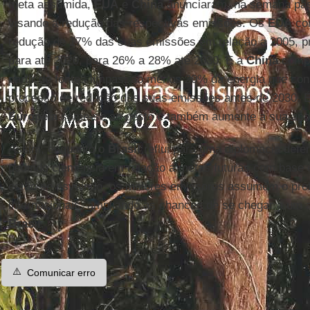
meta assumida,
EUA
e
China
anunciaram, na semana pass
visando a redução das respectivas emissões. Os
EUA
com
redução de 17% das suas emissões em relação a 2005, 
para até 2020, para 26% a 28% até 2030. E a
China
compr
partir de fontes limpas, ao menos 20% da energia que con
processo de redução das suas emissões antes de 2030. É
Europeia
some-se ao gesto e também aumente a sua apo
Assim, enquanto o
Brasil
reflui para uma diplomacia defe
pedindo clemência em relação a metas futuras com base
estão se esvaindo, os maiores emissores assumem o pro
internacionais, ampliando as chances de se chegar a um a
Brasil
.
⚠️
Comunicar erro