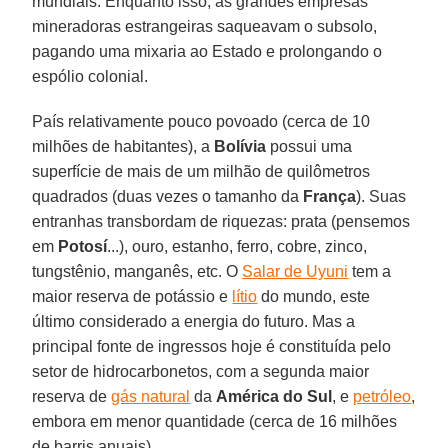
mundiais. Enquanto isso, as grandes empresas
mineradoras estrangeiras saqueavam o subsolo,
pagando uma mixaria ao Estado e prolongando o
espólio colonial.
País relativamente pouco povoado (cerca de 10
milhões de habitantes), a
Bolívia
possui uma
superfície de mais de um milhão de quilômetros
quadrados (duas vezes o tamanho da
França
). Suas
entranhas transbordam de riquezas: prata (pensemos
em
Potosí
...), ouro, estanho, ferro, cobre, zinco,
tungstênio, manganês, etc. O
Salar de Uyuni
tem a
maior reserva de potássio e
lítio
do mundo, este
último considerado a energia do futuro. Mas a
principal fonte de ingressos hoje é constituída pelo
setor de hidrocarbonetos, com a segunda maior
reserva de
gás natural
da
América do Sul
, e
petróleo
,
embora em menor quantidade (cerca de 16 milhões
de barris anuais).