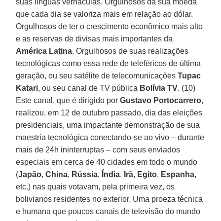
suas línguas vernáculas. Orgulhosos da sua moeda
que cada dia se valoriza mais em relação ao dólar.
Orgulhosos de ter o crescimento econômico mais alto
e as reservas de divisas mais importantes da
América Latina
. Orgulhosos de suas realizações
tecnológicas como essa rede de teleféricos de última
geração, ou seu satélite de telecomunicações
Tupac
Katari
, ou seu canal de TV pública
Bolívia TV
. (10)
Este canal, que é dirigido por
Gustavo Portocarrero
,
realizou, em 12 de outubro passado, dia das eleições
presidenciais, uma impactante demonstração de sua
maestria tecnológica conectando-se ao vivo – durante
mais de 24h ininterruptas – com seus enviados
especiais em cerca de 40 cidades em todo o mundo
(
Japão
,
China
,
Rússia
,
Índia
,
Irã
,
Egito
,
Espanha
,
etc.) nas quais votavam, pela primeira vez, os
bolivianos residentes no exterior. Uma proeza técnica
e humana que poucos canais de televisão do mundo