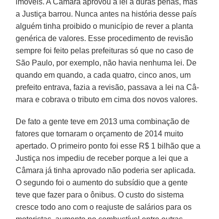
imóveis. A Câmara aprovou a lei a du­ras penas, mas
a Justiça barrou. Nun­ca antes na história desse país
alguém tinha proibido o município de rever a planta
genérica de valores. Esse proce­dimento de revisão
sempre foi feito pe­las prefeituras só que no caso de
São Paulo, por exemplo, não havia nenhu­ma lei. De
quando em quando, a cada quatro, cinco anos, um
prefeito entra­va, fazia a revisão, passava a lei na Câ­
mara e cobrava o tributo em cima dos novos valores.
De fato a gente teve em 2013 uma combinação de
fatores que tornaram o orçamento de 2014 muito
apertado. O primeiro ponto foi esse R$ 1 bilhão que a
Justiça nos impediu de receber por­que a lei que a
Câmara já tinha aprovado não poderia ser aplicada.
O segundo foi o aumento do subsídio que a gente
teve que fazer para o ônibus. O custo do sis­tema
cresce todo ano com o reajuste de salários para os