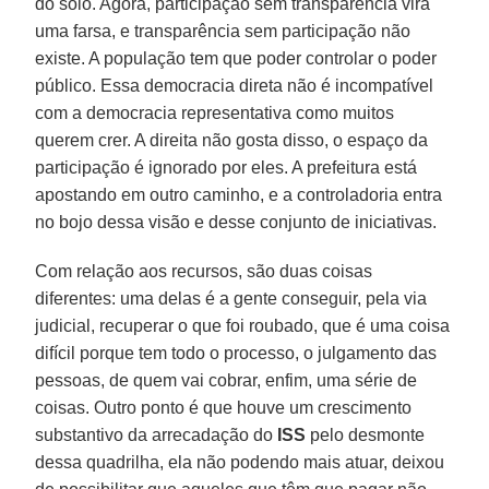
do solo. Ago­ra, participação sem transparência vira
uma farsa, e transparência sem partici­pação não
existe. A população tem que poder controlar o poder
público. Essa democracia direta não é incompatível
com a democracia representativa como muitos
querem crer. A direita não gosta disso, o espaço da
participação é ignora­do por eles. A prefeitura está
apostando em outro caminho, e a controladoria en­tra
no bojo dessa visão e desse conjunto de iniciativas.
Com relação aos recursos, são duas coisas
diferentes: uma delas é a gente conseguir, pela via
judicial, recuperar o que foi roubado, que é uma coisa
difí­cil porque tem todo o processo, o jul­gamento das
pessoas, de quem vai co­brar, enfim, uma série de
coisas. Ou­tro ponto é que houve um crescimento
substantivo da arrecadação do
ISS
pelo desmonte
dessa quadrilha, ela não po­dendo mais atuar, deixou