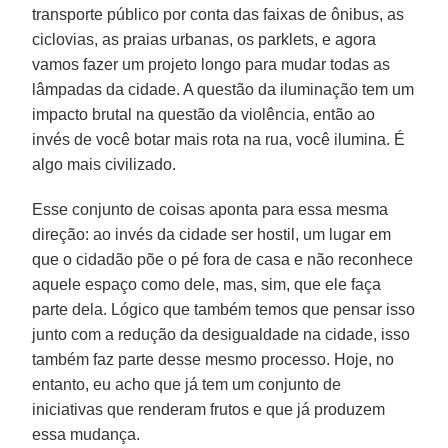
transporte público por conta das faixas de ônibus, as
ciclovias, as praias urba­nas, os parklets, e agora
vamos fazer um projeto longo para mudar todas as
lâm­padas da cidade. A questão da ilumina­ção tem um
impacto brutal na questão da violência, então ao
invés de você bo­tar mais rota na rua, você ilumina. É
al­go mais civilizado.
Esse conjunto de coisas aponta para essa mesma
direção: ao invés da cidade ser hostil, um lugar em
que o cidadão põe o pé fora de casa e não reconhece
aque­le espaço como dele, mas, sim, que ele fa­ça
parte dela. Lógico que também temos que pensar isso
junto com a redução da desigualdade na cidade, isso
também faz parte desse mesmo processo. Hoje, no
entanto, eu acho que já tem um conjunto de
iniciativas que renderam frutos e que já produzem
essa mudança.