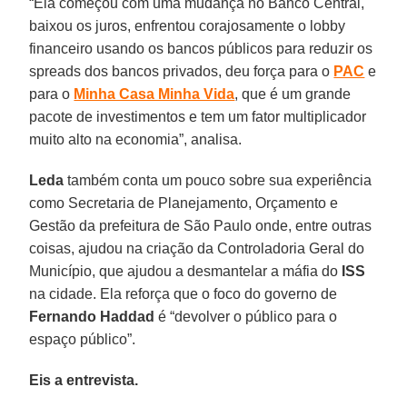
“Ela começou com uma mudança no Banco Central,
baixou os juros, enfren­tou corajosamente o lobby
financeiro usando os bancos públicos para reduzir os
spreads dos bancos privados, deu for­ça para o
PAC
e
para o
Minha Casa Mi­nha Vida
, que é um grande
pacote de in­vestimentos e tem um fator multiplica­dor
muito alto na economia”, analisa.
Leda
também conta um pouco sobre sua experiência
como Secretaria de Pla­nejamento, Orçamento e
Gestão da pre­feitura de São Paulo onde, entre outras
coisas, ajudou na criação da Controla­doria Geral do
Município, que ajudou a desmantelar a máfia do
ISS
na cidade. Ela reforça que o foco do governo de
Fernando Haddad
é “devolver o pú­blico para o
espaço público”.
Eis a entrevista.