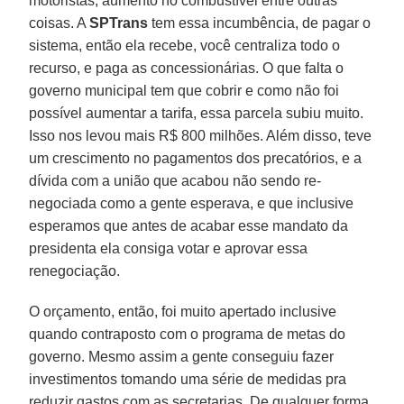
motoristas, aumento no combustível entre outras
coisas. A
SP­Trans
tem essa incumbência, de pagar o
sistema, então ela recebe, você centrali­za todo o
recurso, e paga as concessio­nárias. O que falta o
governo munici­pal tem que cobrir e como não foi
possí­vel aumentar a tarifa, essa parcela subiu muito.
Isso nos levou mais R$ 800 mi­lhões. Além disso, teve
um crescimento no pagamentos dos precatórios, e a
dívi­da com a união que acabou não sendo re­
negociada como a gente esperava, e que inclusive
esperamos que antes de acabar esse mandato da
presidenta ela consiga votar e aprovar essa
renegociação.
O orçamento, então, foi muito aper­tado inclusive
quando contraposto com o programa de metas do
governo. Mes­mo assim a gente conseguiu fazer
inves­timentos tomando uma série de medidas pra
reduzir gastos com as secretarias. De qualquer forma,