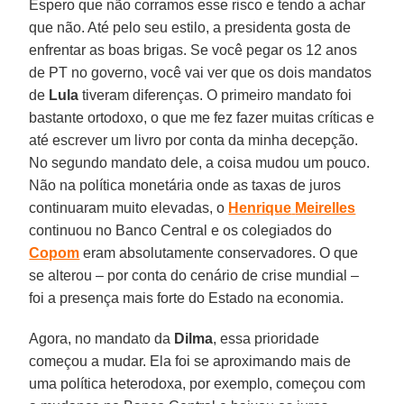
Espero que não corramos esse risco e tendo a achar
que não. Até pelo seu es­tilo, a presidenta gosta de
enfrentar as boas brigas. Se você pegar os 12 anos
de PT no governo, você vai ver que os dois mandatos
de
Lula
tiveram diferenças. O primeiro mandato foi
bastante ortodo­xo, o que me fez fazer muitas críticas e
até escrever um livro por conta da mi­nha decepção.
No segundo mandato de­le, a coisa mudou um pouco.
Não na po­lítica monetária onde as taxas de juros
continuaram muito elevadas, o
Henri­que
Meirelles
continuou no Banco Cen­tral e os colegiados do
Copom
eram ab­solutamente conservadores. O que
se alterou – por conta do cenário de crise mundial –
foi a presença mais forte do Estado na economia.
Agora, no mandato da
Dilma
, essa prioridade
começou a mudar. Ela foi se aproximando mais de
uma política he­terodoxa, por exemplo, começou com