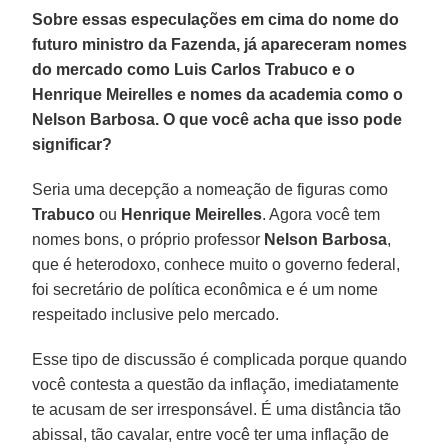
Sobre essas especulações em cima do nome do
futuro ministro da Fazenda, já apareceram nomes
do mercado como Luis Carlos Trabuco e o
Henrique Meirelles e nomes da academia como o
Nelson Barbosa. O que você acha que isso pode
significar?
Seria uma decepção a nomeação de fi­guras como
Trabuco
ou
Henrique
Mei­relles
. Agora você tem
nomes bons, o próprio professor
Nelson
Barbosa
,
que é heterodoxo, conhece muito o governo fe­deral,
foi secretário de política econômi­ca e é um nome
respeitado inclusive pe­lo mercado.
Esse tipo de discussão é complicada porque quando
você contesta a ques­tão da inflação, imediatamente
te acu­sam de ser irresponsável. É uma distân­cia tão
abissal, tão cavalar, entre você ter uma inflação de