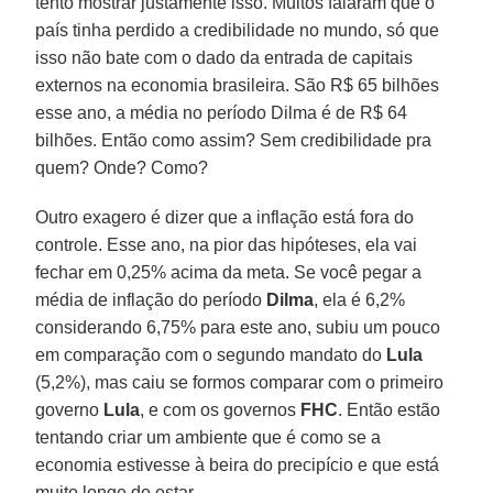
tento mostrar justamente isso. Muitos falaram que o
país tinha perdido a credi­bilidade no mundo, só que
isso não bate com o dado da entrada de capitais
exter­nos na economia brasileira. São R$ 65 bilhões
esse ano, a média no período Dil­ma é de R$ 64
bilhões. Então como as­sim? Sem credibilidade pra
quem? On­de? Como?
Outro exagero é dizer que a inflação está fora do
controle. Esse ano, na pior das hipóteses, ela vai
fechar em 0,25% acima da meta. Se você pegar a
média de inflação do período
Dilma
, ela é 6,2%
considerando 6,75% para este ano, su­biu um pouco
em comparação com o segundo mandato do
Lula
(5,2%), mas caiu se formos comparar com o pri­meiro
governo
Lula
, e com os governos
FHC
. Então estão
tentando criar um ambiente que é como se a
economia es­tivesse à beira do precipício e que está
muito longe de estar.