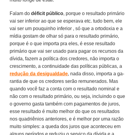
Falam do
déficit
público
, porque o re­sultado primário
vai ser inferior ao que se esperava etc. tudo bem, ele
vai ser um pouquinho inferior , só que a ortodoxia e a
mídia gostam de olhar só para o re­sultado primário,
porque é o que impor­ta pra eles, é esse resultado
primário que vai ser usado para pagar os recursos da
dívida, fazem a política dos credores, não importa o
crescimento, a continui­dade das políticas públicas, a
redução da
desigualdade
, nada disso, importa a ga­
rantia de que os credores serão remune­rados. Mas
quando você faz a conta com o resultado nominal e
não com o resul­tado primário, ou seja, incluindo o que
o governo gasta também com pagamentos de juros,
esse resultado é muito melhor do que os resultados
nos quadriênios an­teriores, e é melhor por uma razão
muito simples: a queda dos juros que aconte­ceu em
alguns períodos e reduziu o ser­viço da dívida e a