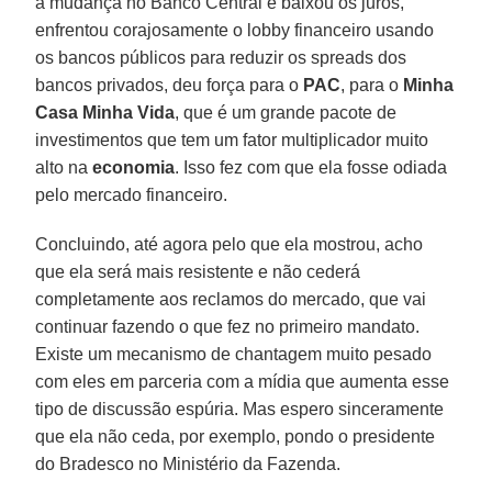
a mudança no Banco Central e baixou os juros,
enfrentou corajosamente o lo­bby financeiro usando
os bancos públi­cos para reduzir os spreads dos
bancos privados, deu força para o
PAC
, para o
Minha
Casa
Minha Vida
, que é um gran­de pacote de
investimentos que tem um fator multiplicador muito
alto na
econo­mia
. Isso fez com que ela fosse odiada
pelo mercado financeiro.
Concluindo, até agora pelo que ela mostrou, acho
que ela será mais resis­tente e não cederá
completamente aos reclamos do mercado, que vai
continu­ar fazendo o que fez no primeiro man­dato.
Existe um mecanismo de chanta­gem muito pesado
com eles em parce­ria com a mídia que aumenta esse
tipo de discussão espúria. Mas espero since­ramente
que ela não ceda, por exemplo, pondo o presidente
do Bradesco no Mi­nistério da Fazenda.