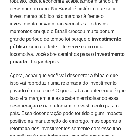
robusto, toda a economia acaba também tendo um
desempenho ruim. No Brasil, é his­tórico que se o
investimento público não marchar à frente o
investimento privado não vem atrás. Todos os
momentos em que o Brasil cresceu muito por um
gran­de período de tempo foi porque o
inves­timento
público
foi muito forte. Ele ser­ve como uma
locomotiva, você abre ca­minhos para o
investimento
privado
chegar depois.
Agora, achar que você vai desonerar a folha e que
isso vai reproduzir uma reto­mada do investimento
privado é uma to­lice! O que acaba acontecendo é que
isso vira margem e eles acabam embolsando essa
desoneração e não retomam o in­vestimento para o
país. Essa desonera­ção pode ter tido algum impacto
positi­vo na manutenção do emprego, mas es­perar a
retomada dos investimentos so­mente com esse tipo