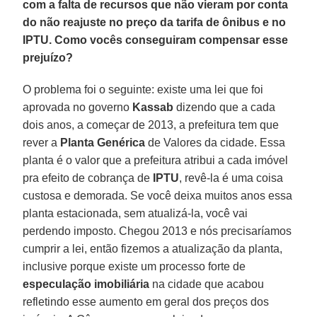
com a falta de recursos que não vieram por conta
do não reajuste no preço da tarifa de ônibus e no
IPTU. Como vocês conseguiram compensar esse
prejuízo?
O problema foi o seguinte: existe uma lei que foi
aprovada no governo
Kassab
dizendo que a cada
dois anos, a come­çar de 2013, a prefeitura tem que
rever a
Planta
Genérica
de Valores da cida­de. Essa
planta é o valor que a prefei­tura atribui a cada imóvel
pra efeito de cobrança de
IPTU
, revê-la é uma coisa
custosa e demorada. Se você deixa mui­tos anos essa
planta estacionada, sem atualizá-la, você vai
perdendo imposto. Chegou 2013 e nós precisaríamos
cum­prir a lei, então fizemos a atualização da planta,
inclusive porque existe um processo forte de
especulação imobi­liária
na cidade que acabou
refletindo esse aumento em geral dos preços dos