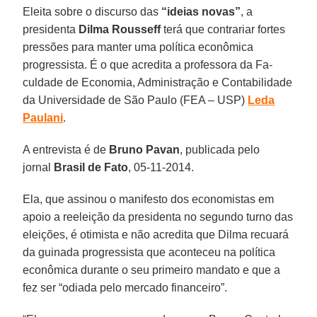
Eleita sobre o discurso das
“ideias novas”
, a
presidenta
Dilma Rousseff
terá que contrariar fortes
pressões para man­ter uma política econômica
progressis­ta. É o que acredita a professora da Fa­
culdade de Economia, Administração e Contabilidade
da Universidade de São Paulo (FEA – USP)
Leda
Paulani
.
A entrevista é de
Bruno
Pavan
, publicada pelo
jornal
Brasil de Fato
, 05-11-2014.
Ela, que assinou o manifesto dos eco­nomistas em
apoio a reeleição da presi­denta no segundo turno das
eleições, é otimista e não acredita que Dilma recuará
da guinada progressista que aconteceu na política
econômica durante o seu pri­meiro mandato e que a
fez ser “odiada pelo mercado financeiro”.