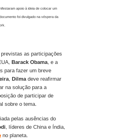
ifestaram apoio à ideia de colocar um
 documento foi divulgado na véspera da
rk.
 previstas as participações
 EUA,
Barack
Obama
, e a
os para fazer um breve
eira
,
Dilma
deve reafirmar
ar na solução para a
osição de participar de
l sobre o tema.
iada pelas ausências do
di
, líderes de China e Índia,
o
no planeta.