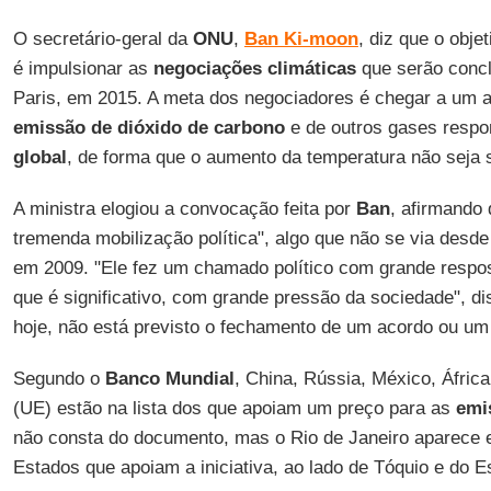
O secretário-geral da
ONU
,
Ban Ki-moon
, diz que o obj
é impulsionar as
negociações
climáticas
que serão conc
Paris, em 2015. A meta dos negociadores é chegar a um a
emissão de dióxido de carbono
e de outros gases respo
global
, de forma que o aumento da temperatura não seja s
A ministra elogiou a convocação feita por
Ban
, afirmando
tremenda mobilização política", algo que não se via desd
em 2009. "Ele fez um chamado político com grande respos
que é significativo, com grande pressão da sociedade", d
hoje, não está previsto o fechamento de um acordo ou um
Segundo o
Banco
Mundial
, China, Rússia, México, Áfric
(UE) estão na lista dos que apoiam um preço para as
emi
não consta do documento, mas o Rio de Janeiro aparece e
Estados que apoiam a iniciativa, ao lado de Tóquio e do Es