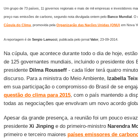
Um grupo de 73 países, 11 governos regionais e mais de mil empresas e investidores man
preço nas emissões de carbono, segundo nota divulgada ontem pelo
Banco Mundial
. O
Cúpula do
Clima
, promovida pela
Organização das Nações Unidas (ONU)
em Nova Yo
A reportagem é de
Sergio
Lamucci
, publicada pelo jornal
Valor
, 23-09-2014.
Na cúpula, que acontece durante todo o dia de hoje, estão
de 125 governantes mundiais, incluindo o presidente dos
presidente
Dilma
Rousseff
- cada líder terá quatro minut
discurso. Para a ministra do Meio Ambiente,
Izabella
Teix
em sua participação o compromisso do Brasil de se engaj
questão do clima para 2015
, com o país mantendo a disp
todas as negociações que envolvam um novo acordo globa
Apesar da grande presença, a reunião foi um pouco esvaz
presidente
Xi Jinping
e do primeiro-ministro
Narendra
Mo
primeiro e terceiro maiores
países emissores de carbon