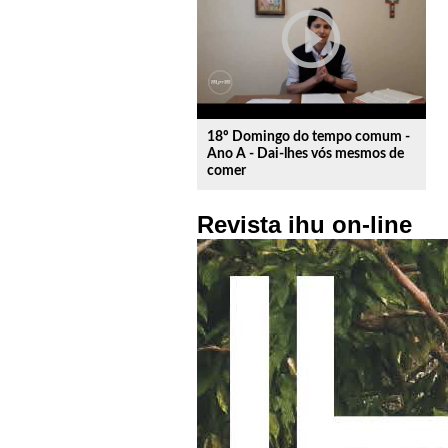
play_circle_outline
18º Domingo do tempo comum -
Ano A - Dai-lhes vós mesmos de
comer
Revista ihu on-line