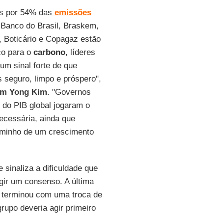
is por 54% das
emissões
 Banco do Brasil, Braskem,
, Boticário e Copagaz estão
ço para o
carbono
, líderes
um sinal forte de que
seguro, limpo e próspero",
im Yong
Kim
. "Governos
do PIB global jogaram o
cessária, ainda que
minho de um crescimento
 sinaliza a dificuldade que
gir um consenso. A última
 terminou com uma troca de
rupo deveria agir primeiro