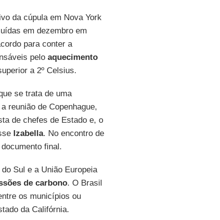
etivo da cúpula em Nova York
luídas em dezembro em
cordo para conter a
nsáveis pelo
aquecimento
uperior a 2º Celsius.
 que se trata de uma
e a reunião de Copenhague,
ta de chefes de Estado e, o
isse
Izabella
. No encontro de
 documento final.
a do Sul e a União Europeia
ssões de carbono
. O Brasil
ntre os municípios ou
tado da Califórnia.