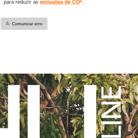
2
para reduzir as
emissões de CO
.
⚠️
Comunicar erro