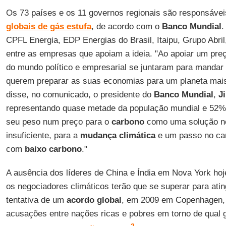
Os 73 países e os 11 governos regionais são responsáve
globais de gás estufa
, de acordo com o
Banco
Mundial
.
CPFL Energia, EDP Energias do Brasil, Itaipu, Grupo Abril
entre as empresas que apoiam a ideia. "Ao apoiar um pre
do mundo político e empresarial se juntaram para mandar 
querem preparar as suas economias para um planeta mais 
disse, no comunicado, o presidente do
Banco
Mundial
,
J
representando quase metade da população mundial e 52% 
seu peso num preço para o
carbono
como uma solução ne
insuficiente, para a
mudança climática
e um passo no ca
com
baixo carbono
."
A ausência dos líderes de China e Índia em Nova York hoje
os negociadores climáticos terão que se superar para atin
tentativa de um
acordo
global
, em 2009 em Copenhagen,
acusações entre nações ricas e pobres em torno de qual g