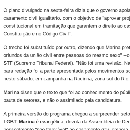
O plano divulgado na sexta-feira dizia que o governo apoi
casamento civil igualitário, com o objetivo de "aprovar pr
constitucional em tramitação que garantem o direito ao ca
Constituição e no Código Civil".
O trecho foi substituído por outro, dizendo que Marina pret
oriundos da união civil entre pessoas do mesmo sexo" --o
STF
(Supremo Tribunal Federal). "Não foi uma revisão. Na 
para redação foi a parte apresentada pelos movimentos so
neste sábado, em campanha na Rocinha, zona sul do Rio.
Marina
disse que o texto que foi ao conhecimento do púb
pauta de setores, e não o assimilado pela candidatura.
A primeira versão do programa chegou a surpreender setor
LGBT. Marina
é evangélica, devota da Assembleia de Deu
pessoalmente "não favorável" ao casamento gay, embora