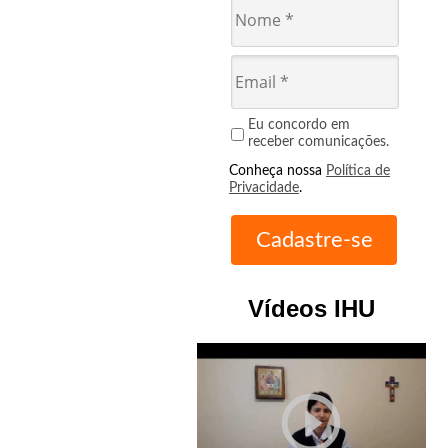
Eu concordo em
receber comunicações.
Conheça nossa
Política de
Privacidade
.
Vídeos IHU
play_circle_outline