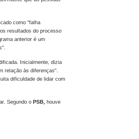
ficado como "falha
 os resultados do processo
grama anterior é um
s".
ficada. Inicialmente, dizia
 relação às diferenças".
ta dificuldade de lidar com
ear. Segundo o
PSB,
houve