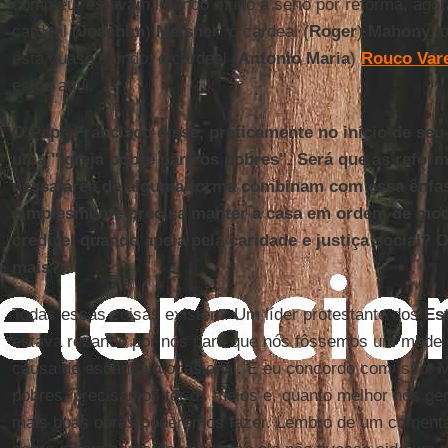
como eu, estavam lutando muito a sério por reforma, ago
cardeal (
Joachim
)
Meisner
, o cardeal (
Roger
)
Mahony
, 
está quase saindo, o cardeal (
Antonio Maria
)
Rouco Var
estou aqui.
O Papa Francisco disse, praticamente no início de seu 
uma "Igreja pobre para os pobres". Será que as reform
nessa área de alguma forma combinam com essa ênfase
simplesmente precisa manter a casa em ordem de mod
credível quando apela pela caridade e justiça social? 
mais?
Todas essas coisas existem. Um líder protestante dos
Es
estava rezando por nós para que nós fôssemos um model
causa de escândalo ocasional. E eu concordo com isso. 
pobres, precisamos ter os meios e, quanto melhor nós ge
mais boas obras poderemos fazer. Lembro de um coment