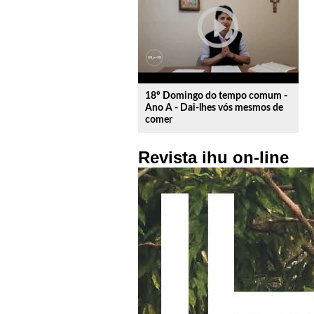
play_circle_outline
18º Domingo do tempo comum -
Ano A - Dai-lhes vós mesmos de
comer
Revista ihu on-line