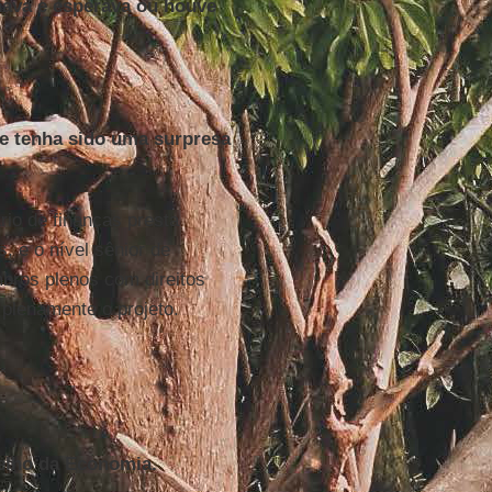
nava e esperava ou houve
te tenha sido uma surpresa
io de finanças presta
 e o nível sênior de
bros plenos com direitos
 plenamente o projeto.
elho da Economia.