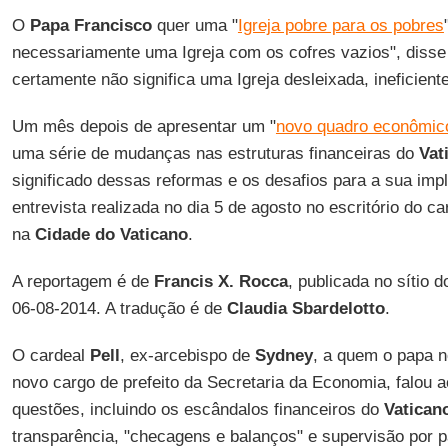
O
Papa Francisco
quer uma "
Igreja pobre para os pobres
necessariamente uma Igreja com os cofres vazios", disse
certamente não significa uma Igreja desleixada, ineficient
Um mês depois de apresentar um "
novo quadro econômic
uma série de mudanças nas estruturas financeiras do
Vat
significado dessas reformas e os desafios para a sua i
entrevista
realizada no dia 5 de agosto no escritório do c
na
Cidade do Vaticano
.
A reportagem é de
Francis X. Rocca
, publicada no sítio d
06-08-2014. A tradução é de
Claudia Sbardelotto
.
O cardeal
Pell
, ex-arcebispo de
Sydney
, a quem o papa 
novo cargo de prefeito da Secretaria da Economia, falou 
questões, incluindo os escândalos financeiros do
Vatican
transparência, "checagens e balanços" e supervisão por pa