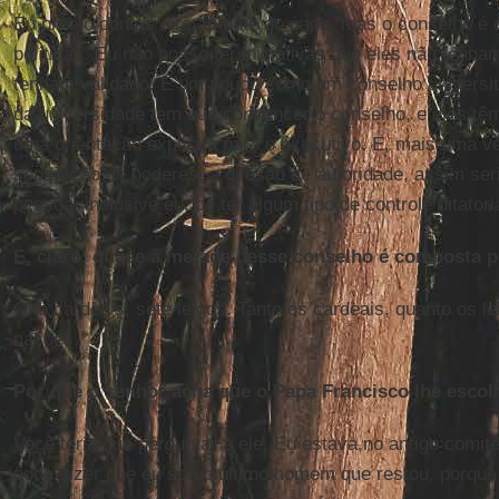
Eu presto contas diretamente ao papa, mas o conselho é 
políticas. Eu não posso ter iniciativas que eles não tenh
tenham validado. É um pouco como um conselho universitá
da universidade tem que convencer o conselho, e eles tê
uma orientação explícita para o executivo. E, mais uma v
separação de poderes, a difusão de autoridade, assim ser
pessoa, inclusive eu, de ter algum tipo de controle ditatoria
E, claro, quase a metade desse conselho é composta po
Oito cardeais, sete leigos. Tanto os cardeais, quanto os l
nações.
Por que o senhor acha que o Papa Francisco lhe esco
Você teria que perguntar a ele. Eu estava no antigo comitê
pode dizer que eu sou o último homem que restou, porque