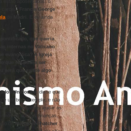
ra estão aposentados: o
o cardeal
Francis
George
ela
de
Madri
. E eu ainda
pontificado, que queria
as internas no Vaticano
 evangélica? A Igreja
o que ela possa ser
Ou será que existe algo
tados Unidos
me disse que
o e um bom exemplo, e não
Mas, se nós vamos ajudar os
rirmos as nossas finanças,
ário de
Margaret Thatcher