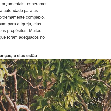
s orçamentais, esperamos
a autoridade para as
 extremamente complexo,
m para a Igreja, elas
ons propósitos. Muitas
 que foram adequados no
anças, e elas estão
 período de tempo, como o
a, não é?
 causa dos acontecimentos
e tipo -, e o Santo Padre
ueriam uma