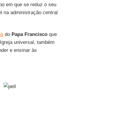
o em que se reduz o seu
el na administração central
is
do
Papa Francisco
que
Igreja universal, também
nder e ensinar às