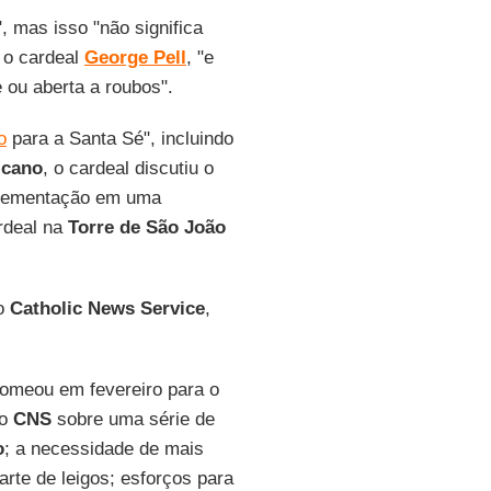
", mas isso "não significa
 o cardeal
George Pell
, "e
e ou aberta a roubos".
o
para a Santa Sé", incluindo
icano
, o cardeal discutiu o
mplementação em uma
ardeal na
Torre de São João
o
Catholic News Service
,
nomeou em fevereiro para o
ao
CNS
sobre uma série de
o
; a necessidade de mais
rte de leigos; esforços para