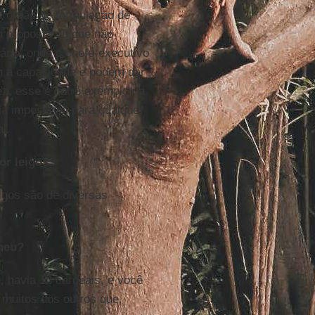
o órgão de formulação de
am proposto ou que não
rio, onde o chefe-executivo
m a capacidade e podem dar
ez, esse é outro exemplo da
ia impossível para qualquer
l.
r leigos.
eigos são de diversas
lheu?
, havia 15 cardeais, e você
 muitos dos outros que,