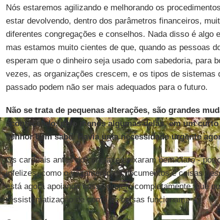
Nós estaremos agilizando e melhorando os procedimento
estar devolvendo, dentro dos parâmetros financeiros, muit
diferentes congregações e conselhos. Nada disso é algo
mas estamos muito cientes de que, quando as pessoas doa
esperam que o dinheiro seja usado com sabedoria, para b
vezes, as organizações crescem, e os tipos de sistemas
passado podem não ser mais adequados para o futuro.
Não se trata de pequenas alterações, são grandes mud
acontecendo, pelo menos algumas delas, em um curto
senhor bem sabe. Havia uma necessidade urgente agor
Os cardeais antes do conclave deixaram bem claro - por
infelizes, como o vazamento de documentos e coisas dess
está agora apoiando nosso projeto completamente, que q
ressistematização de como as coisas funcionam.