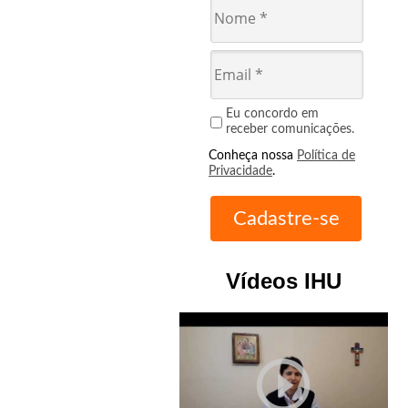
Eu concordo em
receber comunicações.
Conheça nossa
Política de
Privacidade
.
Vídeos IHU
play_circle_outline