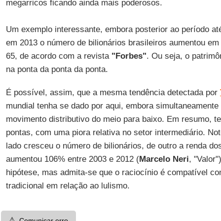
megarricos ficando ainda mais poderosos.
Um exemplo interessante, embora posterior ao período at
em 2013 o número de bilionários brasileiros aumentou e
65, de acordo com a revista
"Forbes"
. Ou seja, o patrim
na ponta da ponta da ponta.
É possível, assim, que a mesma tendência detectada por
mundial tenha se dado por aqui, embora simultaneamente
movimento distributivo do meio para baixo. Em resumo, t
pontas, com uma piora relativa no setor intermediário. N
lado cresceu o número de bilionários, de outro a renda d
aumentou 106% entre 2003 e 2012 (
Marcelo Neri
, "Valor
hipótese, mas admita-se que o raciocínio é compatível co
tradicional em relação ao lulismo.
⚠️
Comunicar erro