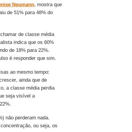
enise Neumann
, mostra que
aiu de 51% para 48% do
a chamar de classe média
nalista indica que os 60%
 indo de 18% para 22%.
ulso é responder que sim.
oisas ao mesmo tempo:
crescer, ainda que de
xo, a classe média perdia
ue seja visível a
 22%.
1%) não perderam nada.
 concentração, ou seja, os