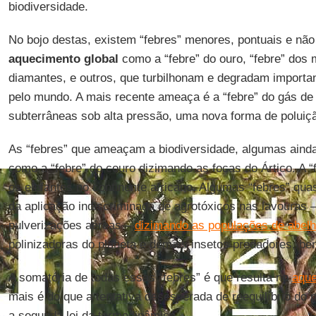
biodiversidade.
No bojo destas, existem “febres” menores, pontuais e nã
aquecimento global
como a “febre” do ouro, “febre” dos 
diamantes, e outros, que turbilhonam e degradam importan
pelo mundo. A mais recente ameaça é a “febre” do gás de 
subterrâneas sob alta pressão, uma nova forma de poluiç
As “febres” que ameaçam a biodiversidade, algumas ainda
como a “febre” do couro dizimando as focas do Ártico. A “
os elefantes no continente africano. Algumas “febres” qu
da aplicação indiscriminada de agrotóxicos nas lavouras
pulverizações aéreas –
dizimando as populações de abel
polinizadoras do planeta e demais insetos predadores, ben
A somatória de todas essas “febres” é que resulta no
aque
mais é do que a tentativa desesperada de reequilíbrio do 
a segunda lei da termodinâmica.