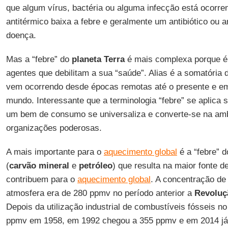
que algum vírus, bactéria ou alguma infecção está ocorre
antitérmico baixa a febre e geralmente um antibiótico ou an
doença.
Mas a “febre” do
planeta Terra
é mais complexa porque é 
agentes que debilitam a sua “saúde”. Alias é a somatória d
vem ocorrendo desde épocas remotas até o presente e em
mundo. Interessante que a terminologia “febre” se aplic
um bem de consumo se universaliza e converte-se na amb
organizações poderosas.
A mais importante para o
aquecimento global
é a “febre” d
(
carvão mineral
e
petróleo
) que resulta na maior fonte 
contribuem para o
aquecimento global
. A concentração de
atmosfera era de 280 ppmv no período anterior a
Revoluçã
Depois da utilização industrial de combustíveis fósseis no
ppmv em 1958, em 1992 chegou a 355 ppmv e em 2014 já