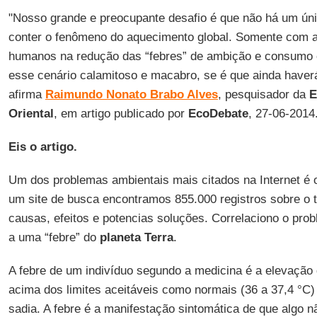
"Nosso grande e preocupante desafio é que não há um úni
conter o fenômeno do aquecimento global. Somente com a 
humanos na redução das “febres” de ambição e consumo é
esse cenário calamitoso e macabro, se é que ainda haverá
afirma
Raimundo Nonato Brabo Alves
, pesquisador da
E
Oriental
, em artigo publicado por
EcoDebate
, 27-06-2014
Eis o artigo.
Um dos problemas ambientais mais citados na Internet é
um site de busca encontramos 855.000 registros sobre o 
causas, efeitos e potencias soluções. Correlaciono o pro
a uma “febre” do
planeta Terra
.
A febre de um indivíduo segundo a medicina é a elevação 
acima dos limites aceitáveis como normais (36 a 37,4 °C
sadia. A febre é a manifestação sintomática de que algo 