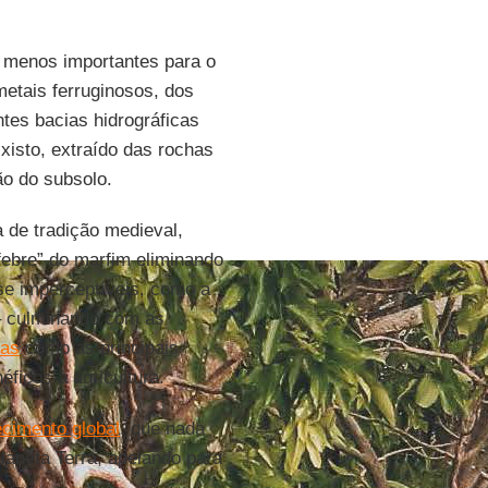
o menos importantes para o
metais ferruginosos, dos
tes bacias hidrográficas
xisto, extraído das rochas
ão do subsolo.
 de tradição medieval,
febre” do marfim eliminando
ase imperceptíveis, como a
 – culminando com as
has
como as principais
éficos à agricultura.
cimento global
, que nada
planeta Terra, apelando para