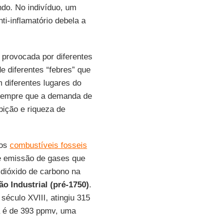
ndo. No indivíduo, um
ti-inflamatório debela a
provocada por diferentes
e diferentes “febres” que
 diferentes lugares do
a sempre que a demanda de
ição e riqueza de
os
combustíveis fosseis
de emissão de gases que
 dióxido de carbono na
o Industrial (pré-1750)
.
 século XVIII, atingiu 315
 é de 393 ppmv, uma