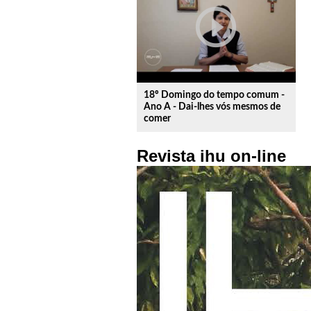
play_circle_outline
18º Domingo do tempo comum -
Ano A - Dai-lhes vós mesmos de
comer
Revista ihu on-line