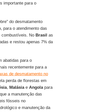
 importante para o
febre” do desmatamento
o, para o atendimento das
 e combustíveis. No
Brasil
as
imadas e restou apenas 7% da
m abatidas para o
 mais recentemente para a
axas de desmatamento no
la perda de florestas em
ésia
,
Malásia
e
Angola
para
e que a manutenção das
eis fósseis no
idrológico e manutenção da