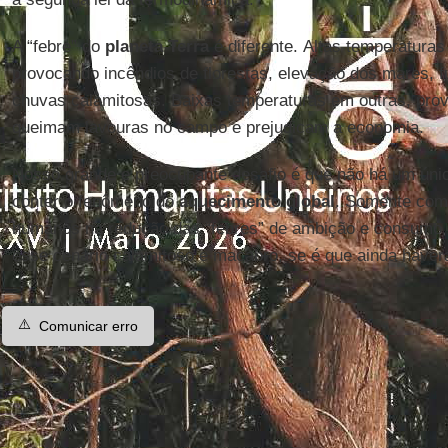
A “febre” do
planeta Terra
é diferente. Altas temperatura
provocando incêndios de florestas, elevação dos mares, 
chuvas calamitosas. Baixas temperaturas em outras, pr
queimam lavouras no campo e prejudicam a economia.
Nosso grande e preocupante desafio é que não há um únic
conter o fenômeno do
aquecimento global
. Somente com 
humanos na redução das “febres” de ambição e consumo é
esse cenário calamitoso e macabro, se é que ainda haverá
⚠️
Comunicar erro