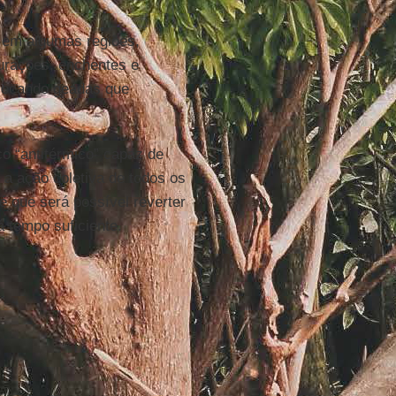
s em algumas regiões,
furações, enchentes e
ovocando geadas que
o “antitérmico” capaz de
a ação coletiva de todos os
 que será possível reverter
 tempo suficiente.