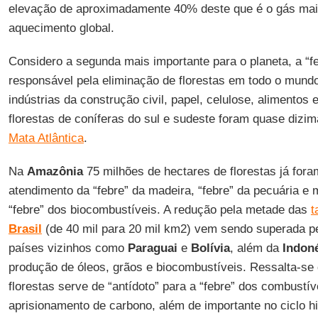
elevação de aproximadamente 40% deste que é o gás mais
aquecimento global.
Considero a segunda mais importante para o planeta, a “
responsável pela eliminação de florestas em todo o mund
indústrias da construção civil, papel, celulose, alimentos
florestas de coníferas do sul e sudeste foram quase diz
Mata Atlântica
.
Na
Amazônia
75 milhões de hectares de florestas já fora
atendimento da “febre” da madeira, “febre” da pecuária e
“febre” dos biocombustíveis. A redução pela metade das
t
Brasil
(de 40 mil para 20 mil km2) vem sendo superada pe
países vizinhos como
Paraguai
e
Bolívia
, além da
Indon
produção de óleos, grãos e biocombustíveis. Ressalta-s
florestas serve de “antídoto” para a “febre” dos combustív
aprisionamento de carbono, além de importante no ciclo h