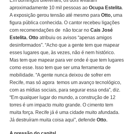
Em domingos diferentes, os dois levaram
aproximadamente 10 mil pessoas ao
Ocupa Estelita
.
A exposição gerou tensão até mesmo para
Otto,
uma
figura pública conhecida. O cantor recebeu ligações
com recomendações de não tocar no
Cais José
Estelita. Otto
atribuiu os avisos “apenas amigos
desinformados”. “Acho que a gente tem que mapear
esses lugares que, às vezes, não é nem histórico.
Mas tem que mapear para ver onde é que tem lugares
como esse. Isso tem que ser uma ferramenta de
mobilidade. “A gente nunca deixou de sofrer em
Recife, mas só agora temos um avanço tecnológico,
com as mídias sociais, para segurar essa onda”, diz.
“Em qualquer lugar do mundo, a construção de 12
torres é um impacto muito grande. O cimento tem
muita força. Recife já é uma cidade muito afundada.
Já destruíram muita coisa aqui”, defende
Otto.
A pressão do capital