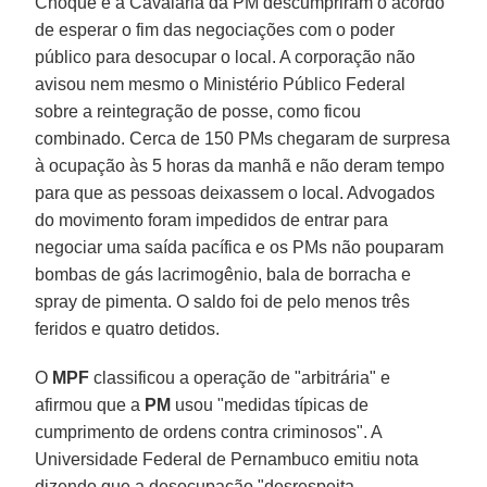
Choque e a Cavalaria da PM descumpriram o acordo
de esperar o fim das negociações com o poder
público para desocupar o local. A corporação não
avisou nem mesmo o Ministério Público Federal
sobre a reintegração de posse, como ficou
combinado. Cerca de 150 PMs chegaram de surpresa
à ocupação às 5 horas da manhã e não deram tempo
para que as pessoas deixassem o local. Advogados
do movimento foram impedidos de entrar para
negociar uma saída pacífica e os PMs não pouparam
bombas de gás lacrimogênio, bala de borracha e
spray de pimenta. O saldo foi de pelo menos três
feridos e quatro detidos.
O
MPF
classificou a operação de "arbitrária" e
afirmou que a
PM
usou "medidas típicas de
cumprimento de ordens contra criminosos". A
Universidade Federal de Pernambuco emitiu nota
dizendo que a desocupação "desrespeita