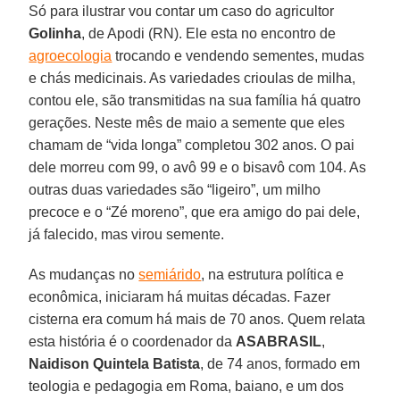
Só para ilustrar vou contar um caso do agricultor
Golinha
, de Apodi (RN). Ele esta no encontro de
agroecologia
trocando e vendendo sementes, mudas
e chás medicinais. As variedades crioulas de milha,
contou ele, são transmitidas na sua família há quatro
gerações. Neste mês de maio a semente que eles
chamam de “vida longa” completou 302 anos. O pai
dele morreu com 99, o avô 99 e o bisavô com 104. As
outras duas variedades são “ligeiro”, um milho
precoce e o “Zé moreno”, que era amigo do pai dele,
já falecido, mas virou semente.
As mudanças no
semiárido
, na estrutura política e
econômica, iniciaram há muitas décadas. Fazer
cisterna era comum há mais de 70 anos. Quem relata
esta história é o coordenador da
ASABRASIL
,
Naidison Quintela Batista
, de 74 anos, formado em
teologia e pedagogia em Roma, baiano, e um dos