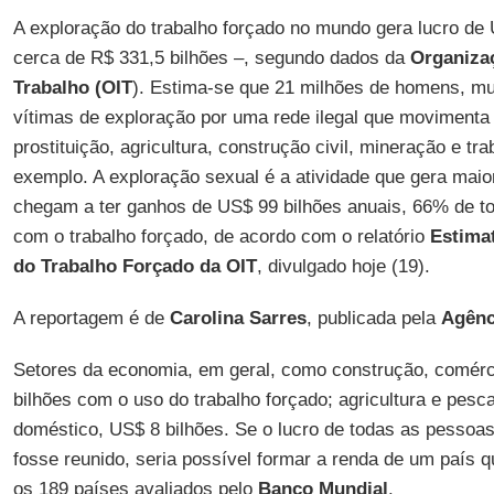
A exploração do trabalho forçado no mundo gera lucro de
cerca de R$ 331,5 bilhões –, segundo dados da
Organizaç
Trabalho (OIT
). Estima-se que 21 milhões de homens, mu
vítimas de exploração por uma rede ilegal que movimenta 
prostituição, agricultura, construção civil, mineração e tr
exemplo. A exploração sexual é a atividade que gera maio
chegam a ter ganhos de US$ 99 bilhões anuais, 66% de t
com o trabalho forçado, de acordo com o relatório
Estimat
do Trabalho Forçado da OIT
, divulgado hoje (19).
A reportagem é de
Carolina Sarres
, publicada pela
Agênc
Setores da economia, em geral, como construção, comérc
bilhões com o uso do trabalho forçado; agricultura e pesca
doméstico, US$ 8 bilhões. Se o lucro de todas as pessoa
fosse reunido, seria possível formar a renda de um país q
os 189 países avaliados pelo
Banco Mundial
.