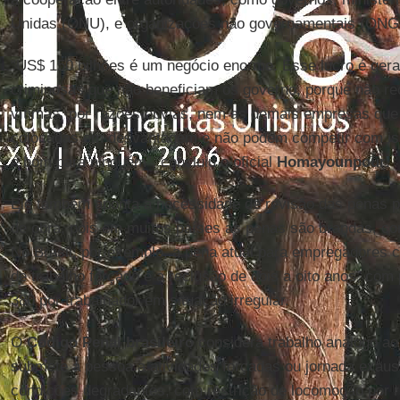
Unidas (ONU), e organizações não governamentais (ONG
“US$ 150 bilhões é um negócio enorme. Esse lucro é gera
criminosas que não beneficiam os governo, porque não r
vítimas, por razões óbvias, nem as demais empresas que 
colocadas em desvantagem e não podem competir com iss
é bom para ninguém”, concluiu o oficial
Homayounpour
.
Ele também aponta a necessidade de revisão das penas 
de obra, pois em muitos países as penas são brandas, c
No Brasil, por exemplo, a pena atual para empregadores 
de trabalho forçado é a reclusão de dois a oito anos, co
380 por trabalhador em situação irregular.
O
Código Penal brasileiro
considera trabalho análogo ao
submete a pessoa a atividades forçadas ou jornada exaust
condições degradantes, com restrição de locomoção por ra