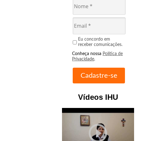
Eu concordo em
receber comunicações.
Conheça nossa
Política de
Privacidade
.
Vídeos IHU
play_circle_outline