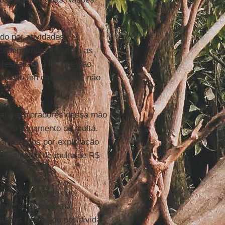
s).
do por atividades
ecebem impostos, nem as
respeitam a lei, que são
o. No fim das contas, não
para exploradores dessa mão
omo o pagamento de multa.
condenados por exploração
m pagamento de multa de R$
 escravo aquele que
iva, sujeitando-a a
zões físicas ou por dívida,