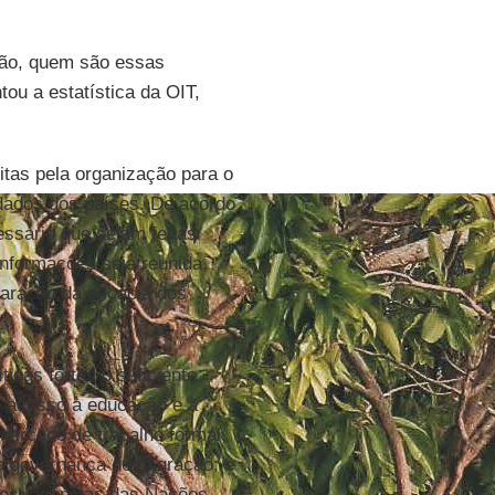
ão, quem são essas
ou a estatística da OIT,
itas pela organização para o
dados dos países. De acordo
ssário que sejam feitas
nformações seja reunida,
paração da eficácia dos
icas fortes o suficiente
o acesso à educação e à
 mercado de trabalho formal,
a governança de migração; e
ios, agências das Nações