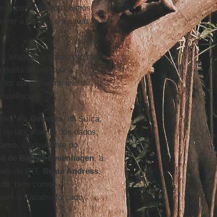
ndo documentos ou objetos
 reter a pessoa em situação
 a situação, como o projeto
roposta de emenda à
e for constatado o uso de
sistências.
feira em
Genebra
, na Suíça,
s no lançamento dos dados,
ramo
, o presidente do
sé de Barros Levenhagen
, a
ado da OIT,
Beate Andress
,
lde
, bem como
tem o trabalho forçado.