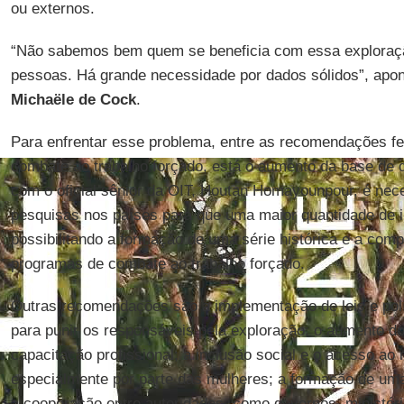
ou externos.
“Não sabemos bem quem se beneficia com essa exploraç
pessoas. Há grande necessidade por dados sólidos”, apont
Michaële de Cock
.
Para enfrentar esse problema, entre as recomendações fe
combate ao trabalho forçado, está o aumento da base de 
com o oficial sênior da OIT, Houtan Homayounpour, é nece
pesquisas nos países para que uma maior quantidade de i
possibilitando a formação de uma série histórica e a com
programas de combate ao trabalho forçado.
Outras recomendações são a implementação de leis e polít
para punir os responsáveis pela exploração; o aumento d
capacitação profissional; a inclusão social e o acesso ao
especialmente por parte das mulheres; a formação de um
a cooperação entre autoridades, como governos, ministér