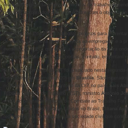
mantendo vigilância ostensiva no local de trabalho ou te
pessoais apropriados pelo empregador, com o objetivo de
de exploração.
Tramitam, no Congresso Nacional, projetos para enfrentar
de lei que aumenta a pena e a multa ao empregador e a p
constituição (PEC) que prevê a expropriação da terra ond
mão de obra escrava. As propostas, contudo, enfrentam re
O relatório completo da OIT foi anunciado nesta segunda-
e será divulgado amanhã (20) em
Brasília
. São esperado
no Brasil, a diretora do escritório da OIT no país,
Lais Ab
Tribunal Superior do Trabalho (TST), ministro
Antônio Jo
chefe do programa especial de Combate ao Trabalho Forç
a embaixadora dos Estados Unidos no Brasil,
Liliana Aya
representantes de entidades da sociedade civil que comba