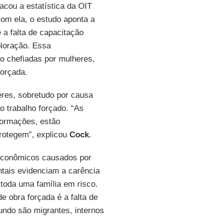
acou a estatística da OIT
com ela, o estudo aponta a
e a falta de capacitação
ploração. Essa
o chefiadas por mulheres,
forçada.
eres, sobretudo por causa
 trabalho forçado. “As
ormações, estão
otegem”, explicou
Cock
.
econômicos causados por
ntais evidenciam a carência
toda uma família em risco.
e obra forçada é a falta de
ndo são migrantes, internos