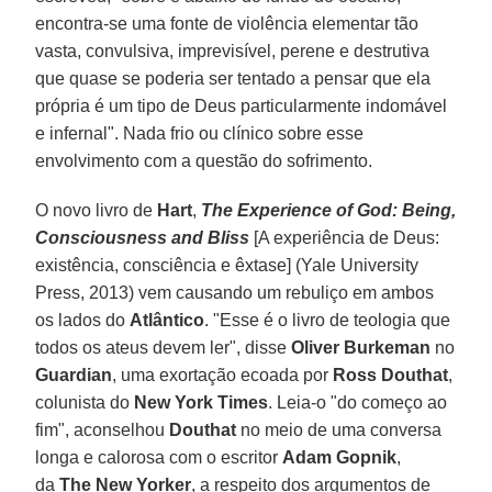
encontra-se uma fonte de violência elementar tão
vasta, convulsiva, imprevisível, perene e destrutiva
que quase se poderia ser tentado a pensar que ela
própria é um tipo de Deus particularmente indomável
e infernal". Nada frio ou clínico sobre esse
envolvimento com a questão do sofrimento.
O novo livro de
Hart
,
The Experience of God: Being,
Consciousness and Bliss
[A experiência de Deus:
existência, consciência e êxtase] (Yale University
Press, 2013) vem causando um rebuliço em ambos
os lados do
Atlântico
. "Esse é o livro de teologia que
todos os ateus devem ler", disse
Oliver Burkeman
no
Guardian
, uma exortação ecoada por
Ross Douthat
,
colunista do
New York Times
. Leia-o "do começo ao
fim", aconselhou
Douthat
no meio de uma conversa
longa e calorosa com o escritor
Adam Gopnik
,
da
The New Yorker
, a respeito dos argumentos de