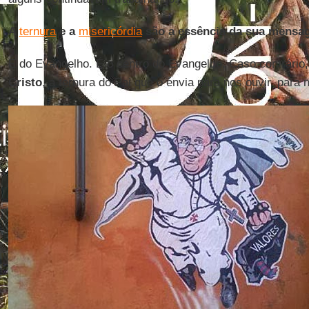
A
ternura
e a
misericórdia
são a essência da sua mensag
E do Evangelho. É o centro do Evangelho. Caso contrário
Cristo
, a ternura do Pai que o envia para nos ouvir, para 