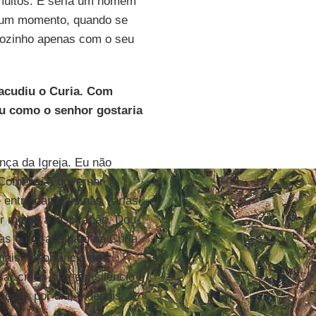
muitos. E seria um homem
á um momento, quando se
 sozinho apenas com o seu
sacudiu o Curia. Com
ou como o senhor gostaria
ça da Igreja. Eu não
 Comecei a governar
 entre cardeais nas várias
 me dê a inspiração. Dou-
as que trabalham na Cúria,
mais importância aos
sar cinco dias em silêncio e
ações por dia, e depois