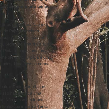
ão vai durar muito tempo.
, ir às paróquias. Não me
ia do
Papa Francisco
.
ano
para ir dar de comer
te.
Sigmund Freud
dizia, se
o. Pintar o papa como uma
e-me ofensivo. O papa é um
o todos. Uma pessoa normal.
contrar a minha irmã, que
 isso não justifica uma
sta. Não penso em ir antes
a tenho que ir para a
Terra