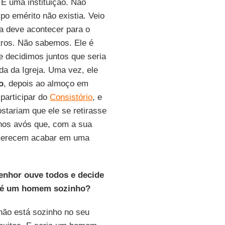
É uma instituição. Não
o emérito não existia. Veio
sa deve acontecer para o
utros. Não sabemos. Ele é
 e decidimos juntos que seria
da da Igreja. Uma vez, ele
o
, depois ao almoço em
 participar do
Consistório
, e
stariam que ele se retirasse
 nos avós que, com a sua
o merecem acabar em uma
senhor ouve todos e decide
a é um homem sozinho?
não está sozinho no seu