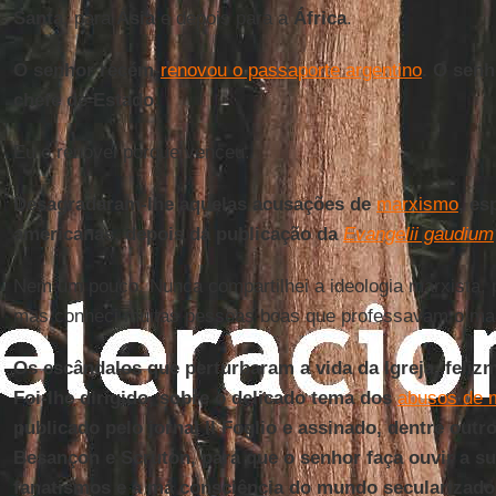
Santa
, para
Ásia
e depois para a
África
.
O senhor recém-
renovou o passaporte argentino
. O senh
chefe de Estado.
Eu o renovei porque venceu.
Desagradaram-lhe aquelas acusações de
marxismo
, es
americanas, depois da publicação da
Evangelii gaudium
Nem um pouco. Nunca compartilhei a ideologia marxista, 
mas conheci muitas pessoas boas que professavam o ma
Os escândalos que perturbaram a vida da Igreja, felizm
Foi-lhe dirigido, sobre o delicado tema dos
abusos de 
publicado pelo jornal Il Foglio e assinado, dentre outro
Besançon e Scruton, para que o senhor faça ouvir a su
fanatismos e a má consciência do mundo secularizado