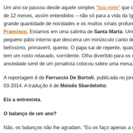
Um ano se passou desde aquele simples
"boa noite"
que c
de 12 meses, assim entendidos – não só para a vida da Ig
grande quantidade de novidades e os muitos sinais profun
Francisco
. Estamos em uma salinha de
Santa Marta
. Um
pequeno pátio interno que descerra um minúsculo canto de
belíssimo, primaveril, quente. O papa sai de repente, quas
tem um rosto relaxado, sorridente. Olha divertido para os
ansiedade senil de um jornalista colocou sobre uma mes
A reportagem é de
Ferruccio De Bortoli
, publicada no jo
03-2014. A tradução é de
Moisés Sbardelotto
.
Eis a entrevista.
O balanço de um ano?
Não, os balanços não lhe agradam. "Eu os faço apenas a