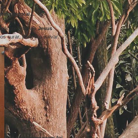
em pastoral...
, não se entende
Jesus
nos curar, para nos salvar.
Mas essa mensagem foi