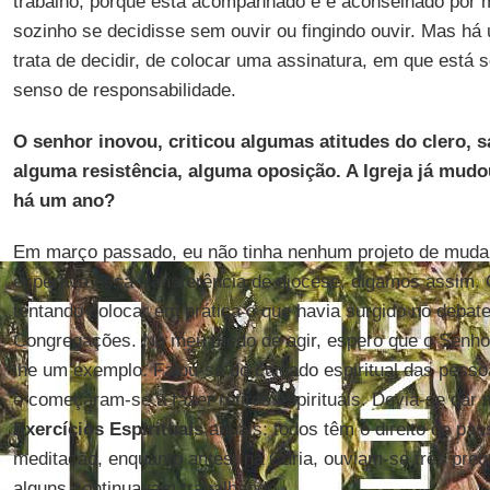
trabalho, porque está acompanhado e é aconselhado por 
sozinho se decidisse sem ouvir ou fingindo ouvir. Mas h
trata de decidir, de colocar uma assinatura, em que está
senso de responsabilidade.
O senhor inovou, criticou algumas atitudes do clero, 
alguma resistência, alguma oposição. A Igreja já mud
há um ano?
Em março passado, eu não tinha nenhum projeto de mudan
esperava essa transferência de diocese, digamos assim.
tentando colocar em prática o que havia surgido no debate
Congregações. No meu modo de agir, espero que o Senhor
lhe um exemplo. Falou-se do cuidado espiritual das pesso
e começaram-se a fazer retiros espirituais. Devia-se dar 
Exercícios Espirituais
anuais: todos têm o direito de pas
meditação, enquanto antes, na Cúria, ouviam-se três preg
alguns continuavam trabalhando.