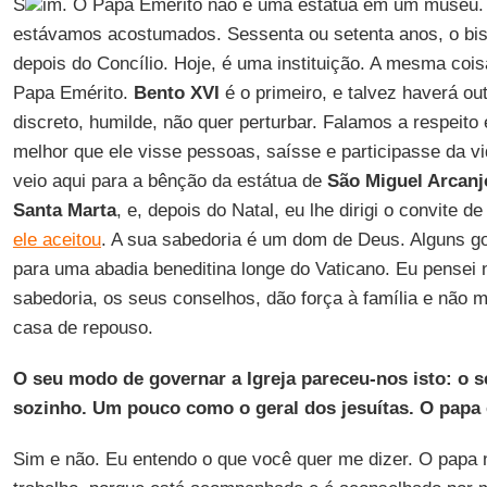
S
im. O Papa Emérito não é uma estátua em um museu. 
estávamos acostumados. Sessenta ou setenta anos, o bisp
depois do Concílio. Hoje, é uma instituição. A mesma coi
Papa Emérito.
Bento XVI
é o primeiro, e talvez haverá o
discreto, humilde, não quer perturbar. Falamos a respeito
melhor que ele visse pessoas, saísse e participasse da vi
veio aqui para a bênção da estátua de
São Miguel Arcanj
Santa Marta
, e, depois do Natal, eu lhe dirigi o convite de
ele aceitou
. A sua sabedoria é um dom de Deus. Alguns go
para uma abadia beneditina longe do Vaticano. Eu pensei
sabedoria, os seus conselhos, dão força à família e nã
casa de repouso.
O seu modo de governar a Igreja pareceu-nos isto: o 
sozinho. Um pouco como o geral dos jesuítas. O pap
Sim e não. Eu entendo o que você quer me dizer. O papa 