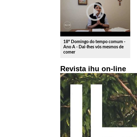
play_circle_outline
18º Domingo do tempo comum -
Ano A - Dai-lhes vós mesmos de
comer
Revista ihu on-line