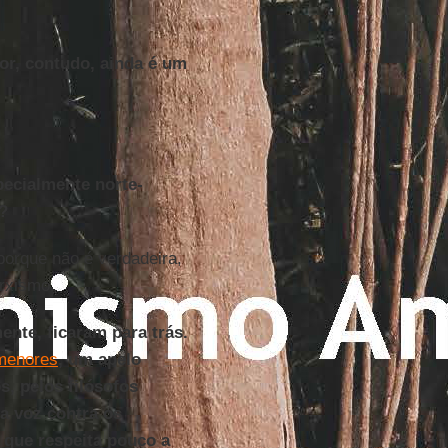
or, contudo, ainda é um
pecialmente norte-
?
porque não é verdadeira,
rxismo.
ente, ficaram para trás.
menores
, um apelo
s, pelos filósofos
a voz contra os
 que respeita pouco a