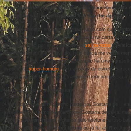
compreendida? O senhor disse que a franciscomania n
Há algo na sua imagem pública que não lhe agrada?
Eu gosto de estar entre as pessoas, junto com quem sofre
agradam as interpretações ideológicas, uma certa mitolog
Quando se diz, por exemplo, que ele
sai de noite
do
Vatic
aos sem-teto na Via Ottaviano. Isso nunca me veio à men
não me engano, que em toda idealização há uma agressã
espécie de
super-homem
, uma espécie de estrela, parec
homem que ri, chora, dorme tranquilo e tem amigos, com
Nostalgia pela sua Argentina?
A verdade é que eu não tenho nostalgia. Gostaria de ir en
está doente, a último de nós cinco. Gostaria de vê-la, mas
viagem à
Argentina
: eu a chamo pelo telefone, e isso ba
de 2016, porque na
América Latina
eu já fui ao
Rio
. Agor