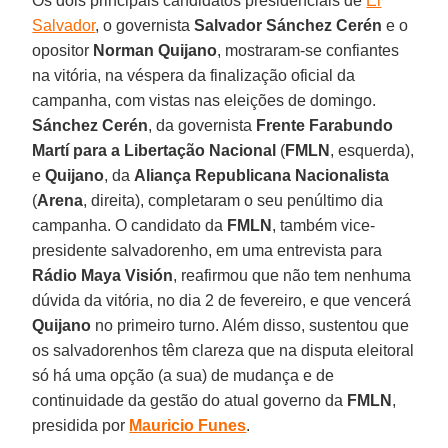
Os dois principais candidatos presidenciais de
El
Salvador
, o governista
Salvador Sánchez Cerén
e o
opositor
Norman Quijano
, mostraram-se confiantes
na vitória, na véspera da finalização oficial da
campanha, com vistas nas eleições de domingo.
Sánchez Cerén
, da governista
Frente Farabundo
Martí para a Libertação Nacional
(
FMLN
, esquerda),
e
Quijano
, da
Aliança Republicana Nacionalista
(
Arena
, direita), completaram o seu penúltimo dia
campanha. O candidato da
FMLN
, também vice-
presidente salvadorenho, em uma entrevista para
Rádio Maya Visión
, reafirmou que não tem nenhuma
dúvida da vitória, no dia 2 de fevereiro, e que vencerá
Quijano
no primeiro turno. Além disso, sustentou que
os salvadorenhos têm clareza que na disputa eleitoral
só há uma opção (a sua) de mudança e de
continuidade da gestão do atual governo da
FMLN
,
presidida por
Mauricio Funes
.