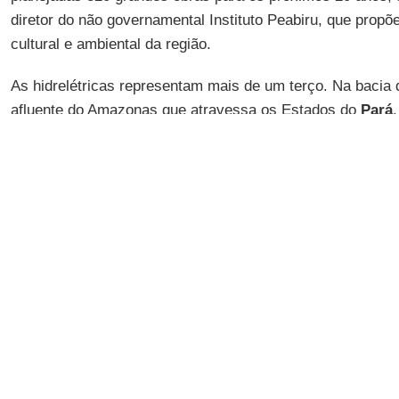
diretor do não governamental Instituto Peabiru, que propõe
cultural e ambiental da região.
As hidrelétricas representam mais de um terço. Na bacia
afluente do Amazonas que atravessa os Estados do
Pará
estão previstas cerca de 42, cinco delas de grande magni
investimento anual de pelo menos R$ 50 bilhões, domina
empresas, entre outras as brasileiras
Camargo Corrêa
e
Meirelles
. A explosão de megaprojetos se repete na região
hidrovias, negócios de mineração, agroindústria e metalur
“O velho não morreu e o novo não nasceu”, observou
Alf
do
Projeto Nova Cartografia Social da Amazônia
, ao se
econômico inspirado “nos anos 1930” e hoje voltado ao “m
commodities”. Esses temas estiveram em discussão entre
Belém, capital paraense, durante o Encontro de Jornalist
organizado pela agência
IPS
e pela
Mott Foundation
, do