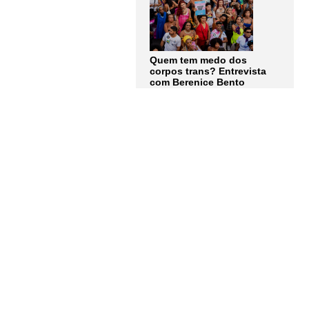
Quem tem medo dos
corpos trans? Entrevista
com Berenice Bento
LER MAIS
Assine a
Newsletter
Receba as notícias e
atualizações do
Instituto
Humanitas Unisinos – IHU
em primeira mão. Junte-se a
nós!