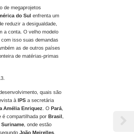
ro de megaprojetos
érica do Sul
enfrenta um
e reduzir a desigualdade,
am a conta. O velho modelo
 e com isso suas demandas
também as de outros países
onteira de matérias-primas
13.
 desenvolvimento, quais são
evista à
IPS
a secretária
a Amélia Enriquez
. O
Pará
,
e é compartilhada por
Brasil
,
e
Suriname
, onde estão
 segundo
João Meirelles
,