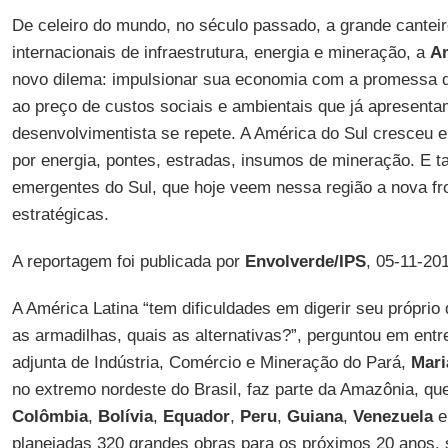
De celeiro do mundo, no século passado, a grande cantei
internacionais de infraestrutura, energia e mineração, a
Am
novo dilema: impulsionar sua economia com a promessa d
ao preço de custos sociais e ambientais que já apresent
desenvolvimentista se repete. A América do Sul cresceu
por energia, pontes, estradas, insumos de mineração. E 
emergentes do Sul, que hoje veem nessa região a nova fr
estratégicas.
A reportagem foi publicada por
Envolverde/IPS
, 05-11-20
A América Latina “tem dificuldades em digerir seu próprio
as armadilhas, quais as alternativas?”, perguntou em entr
adjunta de Indústria, Comércio e Mineração do Pará,
Mari
no extremo nordeste do Brasil, faz parte da Amazônia, qu
Colômbia
,
Bolívia
,
Equador
,
Peru
,
Guiana
,
Venezuela
planejadas 320 grandes obras para os próximos 20 anos,