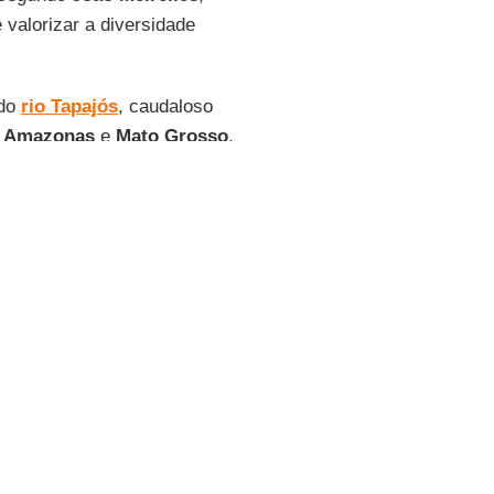
 valorizar a diversidade
 do
rio Tapajós
, caudaloso
,
Amazonas
e
Mato Grosso
,
tude. “Estamos falando de
do por menos de dez
Odebrecht
”, detalhou
: portos, estradas e
gia.
redo Wagner
, coordenador
 referir a um modelo
ercado internacional de
 26 e 28 de outubro em
as Sobre Megaprojetos,
s
Estados Unidos
.