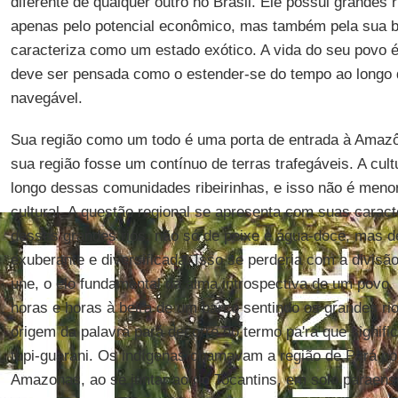
diferente de qualquer outro no Brasil. Ele possui grandes
apenas pelo potencial econômico, mas também pela sua be
caracteriza como um estado exótico. A vida do seu povo é
deve ser pensada como o estender-se do tempo ao longo 
navegável.
Sua região como um todo é uma porta de entrada à Amazôn
sua região fosse um contínuo de terras trafegáveis. A cult
longo dessas comunidades ribeirinhas, e isso não é menor
cultural. A questão regional se apresenta com suas caracte
desses grandes rios, não só de peixe e água-doce, mas de
exuberante e diversificada. Isso se perderia com a divisã
une, o elo fundamental da alma introspectiva de um povo.
horas e horas à beira de um barco sentindo os grandes ri
origem da palavra pará decorre do termo pa'ra que signific
tupi-guarani. Os indígenas chamavam a região de Pará porq
Amazonas, ao se juntar ao rio Tocantins, em solo paraense