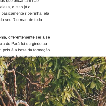
 rios que encantam não
leza, e isso já o
 basicamente ribeirinha; ela
do seu Rio-mar, de todo
ia, diferentemente seria se
ura do Pará foi surgindo ao
, pois é a base da formação
rísticas típicas ao redor
 sua flora e fauna
o; perderíamos o elo que as
 Você já pensou passar
os? Os rios do Rio-mar? A
a rio-mar na língua indígena
ue o braço direito do rio
, se alarga de tal maneira