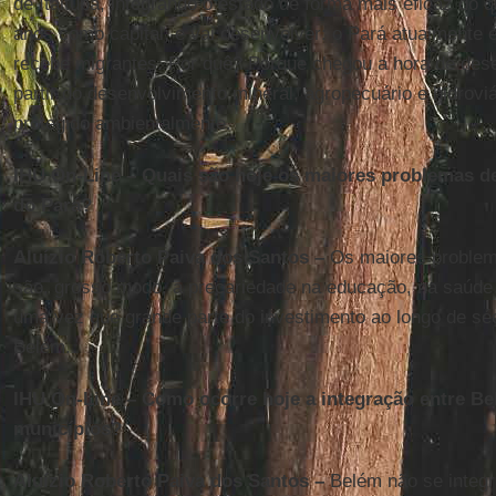
de Itaituba, integrando o estado de forma mais eficaz do
anos como capital; e vai desenvolver: o Pará atualmente
recebe migrantes. Por quê? Porque chegou a hora de dese
partir do desenvolvimento mineral, agropecuário e hidrovi
protegido ambientalmente.
IHU On-Line – Quais são hoje os maiores problemas de
do Pará?
Aluízio Roberto Paiva dos Santos –
Os maiores problema
são, grosso modo, a precariedade na educação, na saúde 
uma vez que grande parte do investimento ao longo de sé
Belém.
IHU On-Line – Como ocorre hoje a integração entre B
municípios?
Aluízio Roberto Paiva dos Santos –
Belém não se integr