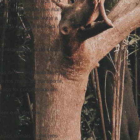
 que Belém foi em seus 400
 é um dos estados que mais
nvolver a região Norte a
ário, já que 55% do Pará é
 infraestrutura do estado
s de infraestrutura no Pará
e nos meios de transporte,
culos foi concentrado em
elém e os demais
a aos demais municípios