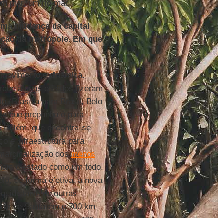
um mar, um rio-mar.
uma mudança da capital
ação da metrópole. Em que
movimento e dinâmica.
orque alguns estados fizeram
o (Brasília para Brasil, Belo
nça que proponho é para
de Belém, que encontra-se
o e infraestrutura para
a marginalização dos
menos
mais o estado como um todo.
lo, de forma efetiva, a nova
equidistante de outras
 km de Santarém e 700 km