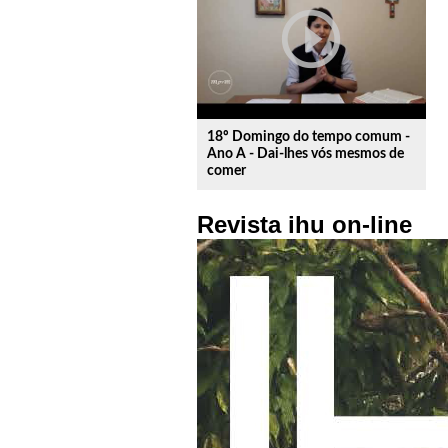
play_circle_outline
18º Domingo do tempo comum -
Ano A - Dai-lhes vós mesmos de
comer
Revista ihu on-line