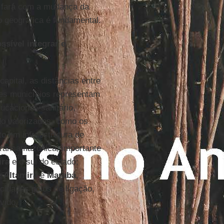
se fará com a mudança da
ão geográfica é fundamental.
sível integrar e
pital, as distâncias entre
sses municípios representam
cacional, sanitário,
do valorizadas, como os
to em infraestrutura de
Transamazônica, importante
ira
e o sul do estado;
e
Altamira
e
Marabá
,
cidades polos de ligação,
vido.