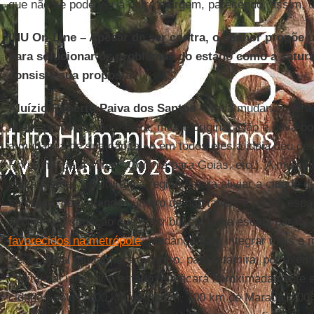
que não se pode ver a outra margem, parecendo, assim, 
IHU On-Line – Apesar de ser contra, o senhor propõe 
para solucionar os problemas do estado como a satur
consiste sua proposta?
Aluízio Roberto Paiva dos Santos –
Toda mudança gera 
Minha proposta não é nova, mas é original. Não é nova p
a mudança de sua capital, e em todos eles a ideia deu cert
Horizonte para Minas, Goiânia para Goiás, etc.). A muda
salvaguardar a cultura e a região e para aliviar a cidade 
saturada, com grande número de habitantes e pouco espaç
acolhê-los, situação que contribui em larga escala para 
favorecidos na metrópole
. Mudança para integrar mais e 
Se a capital mudar para o centro, para Altamira, por exemp
capital vai integrar o estado; ela ficará aproximadamente 
cidades-polos: 800 km de Belém, 700 km de Marabá, 600