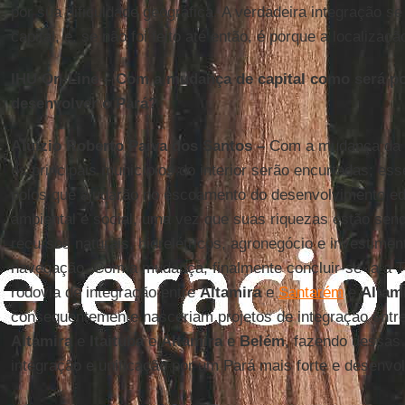
por sua dificuldade geográfica. A verdadeira integração 
capital, e, se não foi feito até então, é porque a localizaç
IHU On-Line – Com a mudança de capital como será pos
desenvolver o Pará?
Aluízio Roberto Paiva dos Santos –
Com a mudança da ca
os principais municípios do interior serão encurtadas; e
polos que ajudarão no escoamento do desenvolvimento edu
ambiental e social, uma vez que suas riquezas estão sen
recursos naturais, hidrelétricos, agronegócio e investimen
navegação. Com a mudança, finalmente concluir-se-ia a 
rodovia de integração entre
Altamira
e
Santarém
e
Altam
consequentemente nasceriam projetos de integração entr
Altamira
e
Itaituba
e
Altamira
e
Belém
, fazendo dessas 
integração e unificação por um Pará mais forte e desenvol