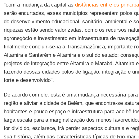
"com a mudança da capital as
distâncias entre os princip
serão encurtadas, esses municípios representam polos q
do desenvolvimento educacional, sanitário, ambiental e s
riquezas estão sendo valorizadas, como os recursos natura
agronegócio e investimento em infraestrutura de navega
finalmente concluir-se-ia a Transamazônica, importante ro
Altamira e Santarém e Altamira e o sul do estado; conse
projetos de integração entre Altamira e Marabá, Altamira e
fazendo dessas cidades polos de ligação, integração e un
forte e desenvolvido".
De acordo com ele, esta é uma mudança necessária para "
região e aliviar a cidade de Belém, que encontra-se satu
habitantes e pouco espaço e infraestrutura para acolhê-lo
larga escala para a marginalização dos menos favorecido
for dividido, esclarece, irá perder aspectos culturais e re
sua história, além das características típicas de Rio-mar