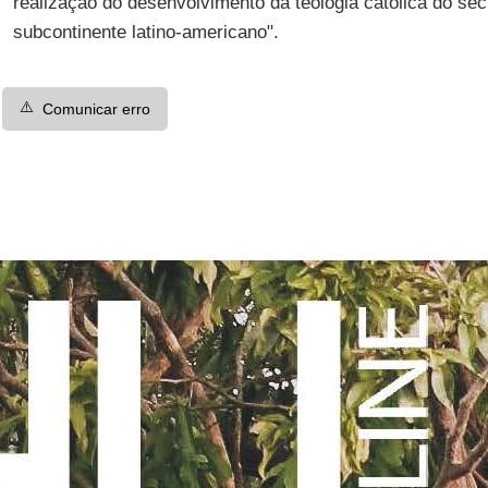
realização do desenvolvimento da teologia católica do sé
subcontinente latino-americano".
⚠️
Comunicar erro