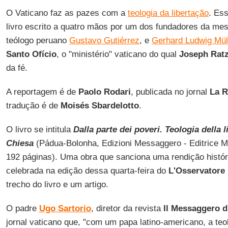
O Vaticano faz as pazes com a
teologia da libertação
. Es
livro escrito a quatro mãos por um dos fundadores da mes
teólogo peruano
Gustavo Gutiérrez
, e
Gerhard Ludwig Mül
Santo Ofício
, o "ministério" vaticano do qual
Joseph Ratz
da fé.
A reportagem é de
Paolo Rodari
, publicada no jornal
La R
tradução é de
Moisés Sbardelotto
.
O livro se intitula
Dalla parte dei poveri. Teologia della l
Chiesa
(Pádua-Bolonha, Edizioni Messaggero - Editrice Mi
192 páginas). Uma obra que sanciona uma rendição histór
celebrada na edição dessa quarta-feira do
L'Osservatore
trecho do livro e um artigo.
O padre
Ugo Sartorio
, diretor da revista
Il Messaggero d
jornal vaticano que, "com um papa latino-americano, a teo