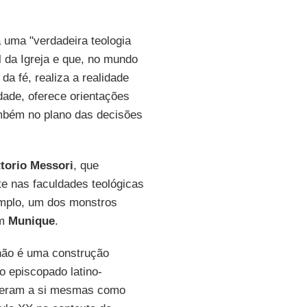
 uma "verdadeira teologia
l da Igreja e que, no mundo
da fé, realiza a realidade
dade, oferece orientações
ambém no plano das decisões
ttorio Messori
, que
te nas faculdades teológicas
emplo, um dos monstros
em
Munique
.
o não é uma construção
o episcopado latino-
eram a si mesmas como