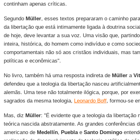
continham apenas críticas.
Segundo
Müller
, esses textos prepararam o caminho para
da libertação que está intimamente ligada à doutrina socia
de hoje, deve levantar a sua voz. Uma visão que, partindo 
inteira, histórica, do homem como indivíduo e como socie
comportamentais não só aos cristãos individuais, mas t
políticas e econômicas".
No livro, também há uma resposta indireta de
Müller
a
Vi
defendeu que a teologia da libertação nasceu artificialmen
alemãs. Uma tese não totalmente ilógica, porque, por ex
sagrados da mesma teologia,
Leonardo Boff
, formou-se 
Mas, diz
Müller
: "É evidente que a teologia da libertaçã
teórica nascida abstratamente. As grandes conferências d
americano de
Medellín
,
Puebla
e
Santo Domingo
entend