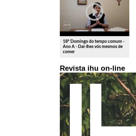
play_circle_outline
18º Domingo do tempo comum -
Ano A - Dai-lhes vós mesmos de
comer
Revista ihu on-line