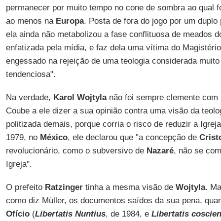
permanecer por muito tempo no cone de sombra ao qual fo
ao menos na
Europa
. Posta de fora do jogo por um duplo
ela ainda não metabolizou a fase conflituosa de meados d
enfatizada pela mídia, e faz dela uma vítima do Magistéri
engessado na rejeição de uma teologia considerada muito 
tendenciosa".
Na verdade,
Karol Wojtyla
não foi sempre clemente com a 
Coube a ele dizer a sua opinião contra uma visão da teolog
politizada demais, porque corria o risco de reduzir a Igrej
1979, no
México
, ele declarou que "a concepção de
Crist
revolucionário, como o subversivo de
Nazaré
, não se co
Igreja".
O prefeito
Ratzinger
tinha a mesma visão de
Wojtyla
. M
como diz Müller, os documentos saídos da sua pena, quand
Ofício
(
Libertatis Nuntius
, de 1984, e
Libertatis coscien