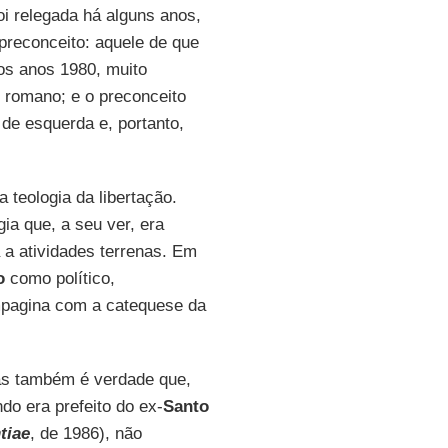
i relegada há alguns anos,
 preconceito: aquele de que
os anos 1980, muito
o romano; e o preconceito
de esquerda e, portanto,
teologia da libertação.
ia que, a seu ver, era
a a atividades terrenas. Em
o
como político,
mpagina com a catequese da
as também é verdade que,
o era prefeito do ex-
Santo
tiae
, de 1986), não