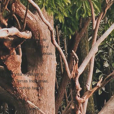
dicações:
vamento das Propostas de
ransferir para o Senado e
marcar as terras indígenas,
tivo.
/13 que visa legalizar o
ação em Terras Indígenas,
as, entre outras tantas
titucionais.
cessárias para que a