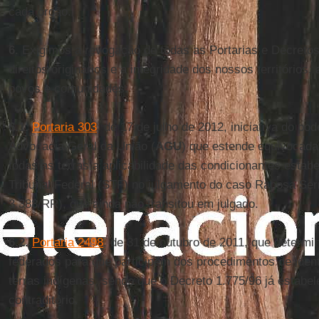
cada órgão.
6
. Exigimos a revogação de todas as Portarias e Decret
direitos originários e a integridade dos nossos territórios,
povos e comunidades:
6.1.
Portaria 303
, de 17 de julho de 2012, iniciativa do po
Advocacia Geral da União (
AGU
) que estende equivocada
todas as terras a aplicabilidade das condicionantes esta
Tribunal Federal (STF) no julgamento do caso Raposa Serr
3.388/RR), que ainda não transitou em julgado.
6.2.
Portaria 2498
, de 31 de outubro de 2011, que determi
federados para que participem dos procedimentos de ident
terras indígenas, sendo que o Decreto 1.775/96 já estabele
contraditório.