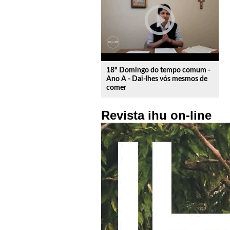
play_circle_outline
18º Domingo do tempo comum -
Ano A - Dai-lhes vós mesmos de
comer
Revista ihu on-line