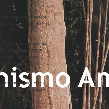
os que ameaçam os nossos
 a vida e cultura dos nossos
der Executivo, por meio da
mente a aplicação para
belecidas pelo Supremo
a do Sol (Petição
na a intimação dos entes
ificação e delimitação de
ce o direito do