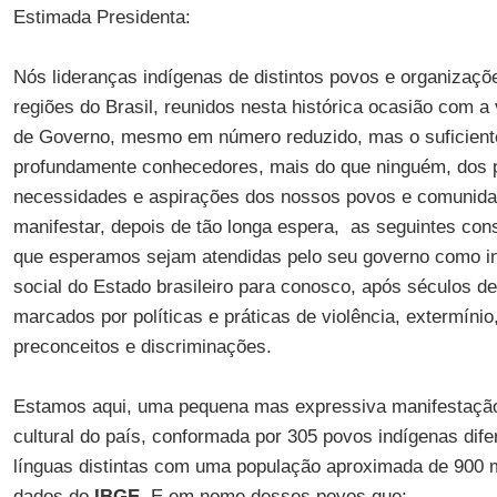
Estimada Presidenta:
Nós lideranças indígenas de distintos povos e organizaçõ
regiões do Brasil, reunidos nesta histórica ocasião com a
de Governo, mesmo em número reduzido, mas o suficient
profundamente conhecedores, mais do que ninguém, dos 
necessidades e aspirações dos nossos povos e comunida
manifestar, depois de tão longa espera, as seguintes con
que esperamos sejam atendidas pelo seu governo como in
social do Estado brasileiro para conosco, após séculos de
marcados por políticas e práticas de violência, extermínio
preconceitos e discriminações.
Estamos aqui, uma pequena mas expressiva manifestação 
cultural do país, conformada por 305 povos indígenas dife
línguas distintas com uma população aproximada de 900 m
dados do
IBGE
. E em nome desses povos que: