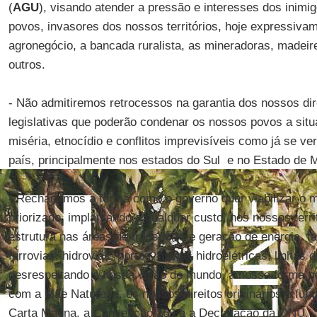
(
AGU
), visando atender a pressão e interesses dos inimi
povos, invasores dos nossos territórios, hoje expressiva
agronegócio, a bancada ruralista, as mineradoras, madeire
outros.
- Não admitiremos retrocessos na garantia dos nossos dire
legislativas que poderão condenar os nossos povos a situ
miséria, etnocídio e conflitos imprevisíveis como já se ve
país, principalmente nos estados do Sul e no Estado de 
- Rechaçamos a forma como o governo quer viabilizar o 
priorizado, implantando a qualquer custo, nos nossos territ
estrutura nas áreas de transporte e geração de energia, t
ferrovias, hidrovias, portos, usinas hidroelétricas, linhas 
desrespeitando a nossa visão de mundo, a nossa forma pe
com a Mãe Natureza, os nossos direitos originários e fu
Carta Magna, a Convenção 169 e a Declaração da ONU.