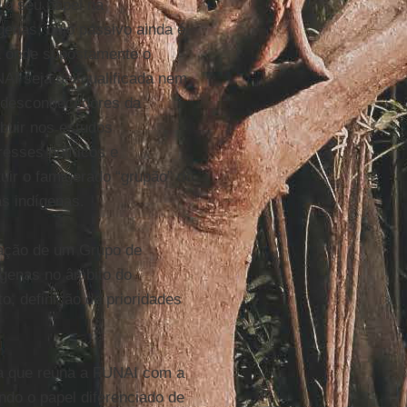
 o seu papel na
genas, cujo passivo ainda é
a onde supostamente o
NAI seja desqualificada nem
, desconhecedores da
buir nos estudos
resses políticos e
tuir o famigerado “grupão” do
s indígenas.
iação de um Grupo de
ígenas no âmbito do
o, definição de prioridades
ia que reúna a FUNAI com a
ndo o papel diferenciado de