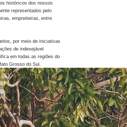
gos históricos dos nossos
mente representados pelo
iras, empreiteiras, entre
itos, por meio de iniciativas
ações de indesejável
rifica em todas as regiões do
Mato Grosso do Sul.
modelo de desenvolvimento
órios, obras de infra-
ais como, rodovias,
de transmissão,
culiar de nos relacionar
ndamentais, assegurados pela