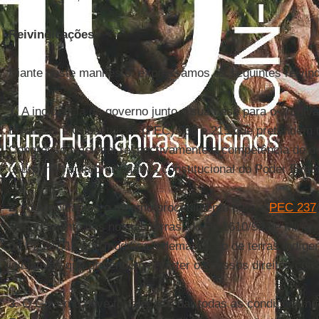
Reivindicações
Diante deste manifesto, expressamos as seguintes reivin
1
. A incidência do governo junto a sua base para o arqui
Emendas à Constituição (PEC) 038 e 215 que pretendem t
Congresso Nacional respectivamente a competência de de
usurpando uma prerrogativa constitucional do Poder Execu
2
. Reivindicamos o mesmo procedimento para a
PEC 237
arrendamento das nossas terras, do PL 1610/96 de Miner
do PL 227/12 que modifica a demarcação de terras indígen
iniciativas que pretendem reverter os nossos direitos cons
3
. O Governo deve fortalecer e dar todas as condições ne