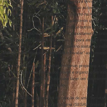
Fundação Nacional do Índio (
FUNAI
) cumpra devidamente
Demarcação, proteção e vigilância de todas as terras indí
imenso em todas as regiões do país, mesmo na Amazôni
problema já teria sido resolvido. Não admitimos que a FU
que a Embrapa, Ministério da Agricultura e outros órgãos
questão indígena, venham a avaliar e supostamente contri
antropológicos realizados pelo órgão, só para atender inte
econômicos, como fizera o último governo militar ao insti
MIRAD
, para “disciplinar” a
FUNAI
e “avaliar” as demanda
4
. Para a demarcação de terras indígenas propomos a cr
Trabalho, com participação dos povos e organizações ind
Ministério da Justiça e da Funai para fazer um mapeament
e metas concretas de demarcação.
5
. Não aceitamos a proposta de criação de uma Secretar
Secretaria Especial de Saúde Indígena (SESAI), prejudica