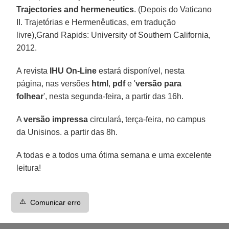
Trajectories and hermeneutics
. (Depois do Vaticano
II. Trajetórias e Hermenêuticas, em tradução
livre),Grand Rapids: University of Southern California,
2012.
A revista
IHU On-Line
estará disponível, nesta
página, nas versões
html
,
pdf
e '
versão para
folhear
', nesta segunda-feira, a partir das 16h.
A
versão impressa
circulará, terça-feira, no campus
da Unisinos. a partir das 8h.
A todas e a todos uma ótima semana e uma excelente
leitura!
⚠️
Comunicar erro