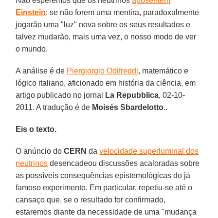
Não esperemos que os neutrinos
aposentem
Einstein
: se não forem uma mentira, paradoxalmente
jogarão uma "luz" nova sobre os seus resultados e
talvez mudarão, mais uma vez, o nosso modo de ver
o mundo.
A análise é de
Piergiorgio Odifreddi
, matemático e
lógico italiano, aficionado em história da ciência, em
artigo publicado no jornal
La Repubblica
, 02-10-
2011. A tradução é de
Moisés Sbardelotto
..
Eis o texto.
O anúncio do
CERN
da
velocidade superluminal dos
neutrinos
desencadeou discussões acaloradas sobre
as possíveis consequências epistemológicas do já
famoso experimento. Em particular, repetiu-se até o
cansaço que, se o resultado for confirmado,
estaremos diante da necessidade de uma "mudança