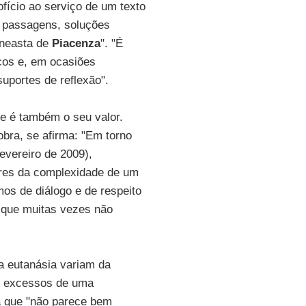
ofício ao serviço de um texto
, passagens, soluções
ineasta de
Piacenza
". "É
icos e, em ocasiões
uportes de reflexão".
se é também o seu valor.
obra, se afirma: "Em torno
evereiro de 2009),
ares da complexidade de um
os de diálogo e de respeito
, que muitas vezes não
da eutanásia variam da
aos excessos de uma
a que "não parece bem