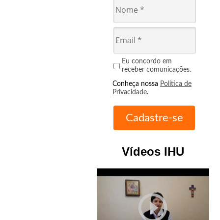
Eu concordo em
receber comunicações.
Conheça nossa
Política de
Privacidade
.
Vídeos IHU
play_circle_outline