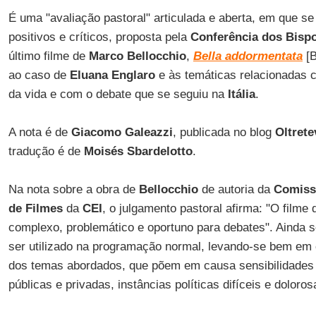
É uma "avaliação pastoral" articulada e aberta, em que s
positivos e críticos, proposta pela
Conferência dos Bispo
último filme de
Marco Bellocchio
,
Bella addormentata
[B
ao caso de
Eluana Englaro
e às temáticas relacionadas 
da vida e com o debate que se seguiu na
Itália
.
A nota é de
Giacomo Galeazzi
, publicada no blog
Oltrete
tradução é de
Moisés Sbardelotto
.
Na nota sobre a obra de
Bellocchio
de autoria da
Comissã
de Filmes
da
CEI
, o julgamento pastoral afirma: "O filme
complexo, problemático e oportuno para debates". Ainda s
ser utilizado na programação normal, levando-se bem em 
dos temas abordados, que põem em causa sensibilidades ci
públicas e privadas, instâncias políticas difíceis e doloros