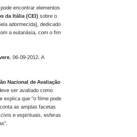
e pode encontrar elementos
s da Itália (CEI)
sobre o
ela adormecida], dedicado
com a eutanásia, com o fim
vere
, 06-09-2012. A
o Nacional de Avaliação
 deve ser avaliado como
e explica que "o filme pode
conta as amplas facetas
vis e espirituais, esferas
as".