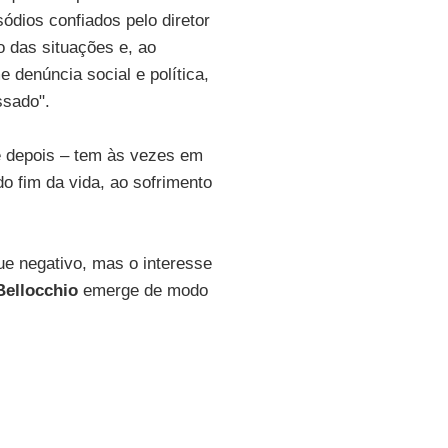
sódios confiados pelo diretor
o das situações e, ao
denúncia social e política,
ssado".
se depois – tem às vezes em
o fim da vida, ao sofrimento
ue negativo, mas o interesse
Bellocchio
emerge de modo