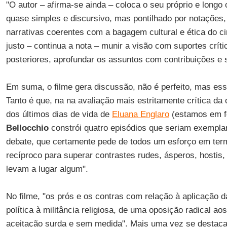
"O autor – afirma-se ainda – coloca o seu próprio e longo 
quase simples e discursivo, mas pontilhado por notações
narrativas coerentes com a bagagem cultural e ética do c
justo – continua a nota – munir a visão com suportes crít
posteriores, aprofundar os assuntos com contribuições e s
Em suma, o filme gera discussão, não é perfeito, mas es
Tanto é que, na na avaliação mais estritamente crítica da 
dos últimos dias de vida de
Eluana Englaro
(estamos em f
Bellocchio
constrói quatro episódios que seriam exempl
debate, que certamente pede de todos um esforço em term
recíproco para superar contrastes rudes, ásperos, hostis
levam a lugar algum".
No filme, "os prós e os contras com relação à aplicação 
política à militância religiosa, de uma oposição radical 
aceitação surda e sem medida". Mais uma vez se destac