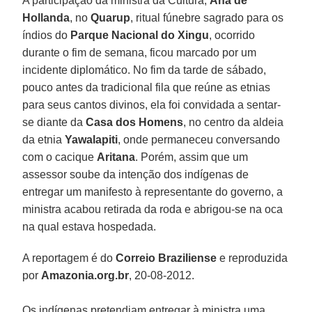
A participação da ministra da Cultura,
Ana de
Hollanda
, no
Quarup
, ritual fúnebre sagrado para os
índios do
Parque Nacional do Xingu
, ocorrido
durante o fim de semana, ficou marcado por um
incidente diplomático. No fim da tarde de sábado,
pouco antes da tradicional fila que reúne as etnias
para seus cantos divinos, ela foi convidada a sentar-
se diante da
Casa dos Homens
, no centro da aldeia
da etnia
Yawalapiti
, onde permaneceu conversando
com o cacique
Aritana
. Porém, assim que um
assessor soube da intenção dos indígenas de
entregar um manifesto à representante do governo, a
ministra acabou retirada da roda e abrigou-se na oca
na qual estava hospedada.
A reportagem é do
Correio Braziliense
e reproduzida
por
Amazonia.org.br
, 20-08-2012.
Os indígenas pretendiam entregar à ministra uma