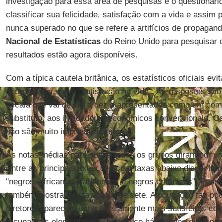
investigação para essa área de pesquisas é o questionár
classificar sua felicidade, satisfação com a vida e assim 
nunca superado no que se refere a artifícios de propagan
Nacional de Estatísticas
do Reino Unido para pesquisar o
resultados estão agora disponíveis.
Com a típica cautela britânica, os estatísticos oficiais evi
perguntaram sobre "satisfação na vida". As respostas s
escala que vai de um a dez e apresentadas como um co
substituto, aos indicadores econômicos convencionais. Os 
não são muito impressionantes.
As notas médias para quase todos os grupos giram por vo
Entre as principais exceções com taxas abaixo disso, la
"negros, africanos, caribenhos e negros britânicos". Pes
também mostram nota abaixo de sete. A ocupação faz pou
diretores" parecem estar ligeiramente mais satisfeitos c
"ocupações elementares". Tampouco há grandes diferenças