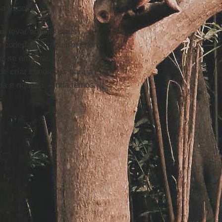
sa escolha.
as
levar adiante seus
 poderia contribuir melhor
rar-se em suas
de criar condições para a
da e riqueza. Ainda temos