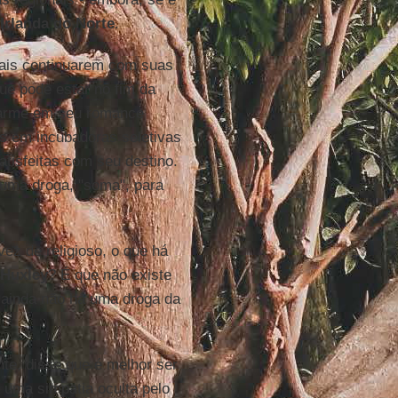
Irlanda do Norte
.
ciais continuarem com suas
ue pode estar no fim da
larme em seu romance
as em incubadoras seletivas
satisfeitas com seu destino.
 uma droga, "soma", para
ez de religioso, o que há
Huxley
? É que não existe
 ainda não há uma droga da
nte, disse que é melhor ser
e uma simpatia oculta pelo