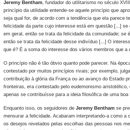
Jeremy Bentham
, fundador do utilitarismo no século XVII
princípio da utilidade entende-se aquele princípio que ap
seja qual for, de acordo com a tendência que ela parece t
felicidade da parte cujo interesse está em questão [...] s
em geral, então se trata da felicidade da comunidade; se é
então se trata da felicidade desse indivíduo [...] O intere
que é? É a soma do interesse dos vários membros que a
O princípio não é tão óbvio quanto pode parecer. Na époc
contestado por muitos princípios rivais; por exemplo, julg
contribuição à glória da França ou ao avanço do Estado p
fronteiras, era contestado pelo eudemonismo aristotélico, 
apenas se contribuísse para a ideia filosófica de uma boa 
Enquanto isso, os seguidores de
Jeremy Bentham
se pr
mensurar a felicidade. Acabaram interpretando-a como a o
os desejos revelados pelas escolhas das pessoas nos me