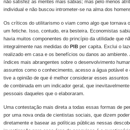
não satisfez as mentes mais sábias; mas pelo menos atrib
individual e não buscou intrometer-se na alma dos homen
Os críticos do utilitarismo o viam como algo que tornava 
um fetiche. Isso, contudo, era besteira. Economistas sab
havia muitos componentes do princípio da utilidade que 
integralmente nas medidas do
PIB
per capita. Exclui o laz
realizado em casa e os benefícios ou danos ao ambiente. 
índices mais abrangentes sobre o desenvolvimento huma
assuntos como o conhecimento, acesso a água potável e 
tive a opinião de que é melhor considerar esses assunto
de combinada em um indicador geral, que inevitavelmente v
pessoais daqueles que o elaboraram.
Uma contestação mais direta a todas essas formas de pens
por uma nova onda de cientistas sociais, que dizem poder 
diretamente e basear as políticas públicas nessas descob