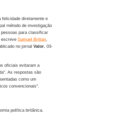
 felicidade diretamente e
ipal método de investigação
 pessoas para classificar
 , escreve
Samuel Brittan
,
ublicado no jornal
Valor
, 03-
os oficiais evitaram a
ida". As respostas são
resentadas como um
icos convencionais".
mia política britânica.