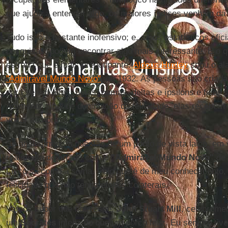
que ajuda a entender algo, os maiores índices venham da
Tudo isso é bastante inofensivo; e, se os estatísticos ofi
pesquisas, podem encontrar algo mais interessante. É o q
estrada que é mais preocupante.
Aldous Huxley
soou o a
"Admirável Mundo Novo"
, de 1932. As pessoas são criad
para serem alfas, betas, gamas, deltas e ípsilons e ficar 
Ao menor sinal de diminuição da felicidade, elas recebem
voltar ao normal.
Se analisarmos a questão de um ponto de vista laico, em v
realmente de errado com o
"Admirável Mundo Novo"
de
tal coisa como a soma. Pelo que é de meu conhecimento,
felicidade que não tenha efeitos colaterais.
Vamos supor que houvesse.
John Stuart Mill
, celebreme
um
Sócrates
infeliz do que um porco feliz. Eu sempre tiv