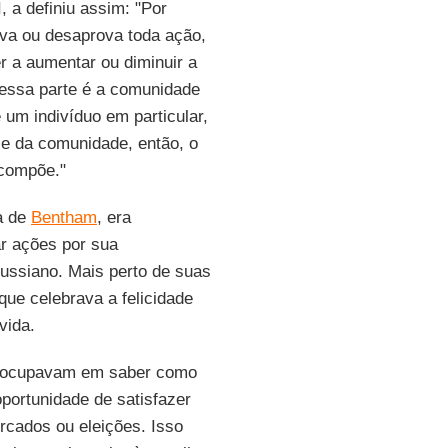
I, a definiu assim: "Por
rova ou desaprova toda ação,
er a aumentar ou diminuir a
e essa parte é a comunidade
 um indivíduo em particular,
sse da comunidade, então, o
 compõe."
a de
Bentham
, era
ar ações por sua
russiano. Mais perto de suas
que celebrava a felicidade
vida.
eocupavam em saber como
portunidade de satisfazer
rcados ou eleições. Isso