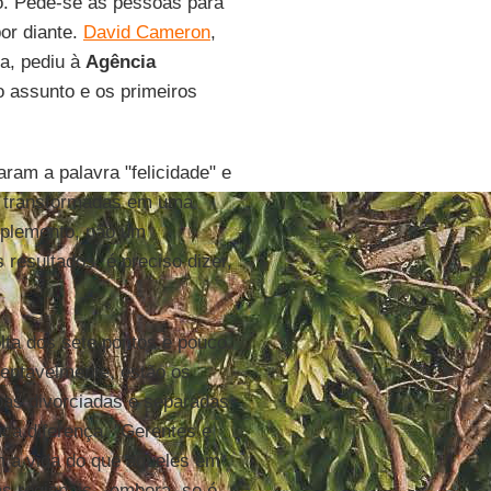
io. Pede-se às pessoas para
por diante.
David Cameron
,
da, pediu à
Agência
 assunto e os primeiros
taram a palavra "felicidade" e
ão transformadas em uma
mplemento, não um
resultados, é preciso dizer,
lta dos sete pontos e pouco.
mentavelmente, estão os
soas divorciadas e separadas
ca diferença. "Gerentes e
om a vida do que aqueles em
 regionais - embora, se é