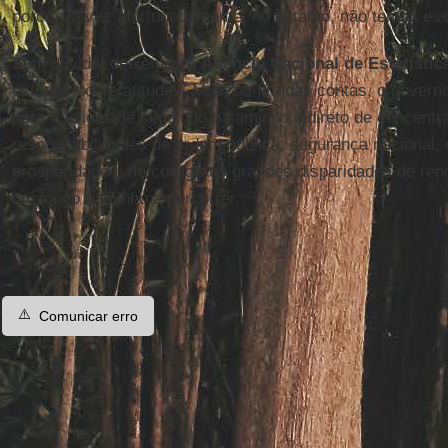
porco. Talvez afortunadamente, no entanto, não temos es
Sem dúvida, deixemos a
Agência Nacional de Estatístic
estudos sobre atitudes. Mas, no fim das contas, o governo
para a felicidade seguindo o caminho indireto de concent
responsabilidades de ordem pública, segurança nacional, 
prosperidade e de corrigir as grandes disparidades de ren
um longo caminho a percorrer.
⚠️
Comunicar erro