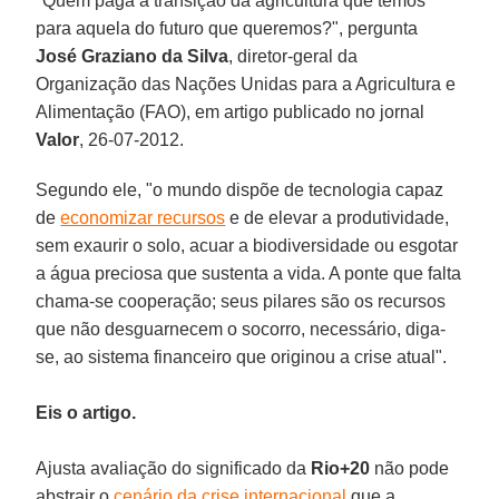
"Quem paga a transição da agricultura que temos
para aquela do futuro que queremos?", pergunta
José Graziano da Silva
, diretor-geral da
Organização das Nações Unidas para a Agricultura e
Alimentação (FAO), em artigo publicado no jornal
Valor
, 26-07-2012.
Segundo ele, "o mundo dispõe de tecnologia capaz
de
economizar recursos
e de elevar a produtividade,
sem exaurir o solo, acuar a biodiversidade ou esgotar
a água preciosa que sustenta a vida. A ponte que falta
chama-se cooperação; seus pilares são os recursos
que não desguarnecem o socorro, necessário, diga-
se, ao sistema financeiro que originou a crise atual".
Eis o artigo.
Ajusta avaliação do significado da
Rio+20
não pode
abstrair o
cenário da crise internacional
que a