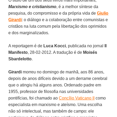
O título de um dos seus livros mais importantes,
Marxismo e cristianismo
, é a melhor síntese da
pesquisa, do compromisso e da própria vida de
Giulio
Girardi
: o diálogo e a colaboração entre comunistas e
cristãos na luta comum pela libertação dos oprimidos
e dos marginalizados.
A reportagem é de
Luca Kocci
, publicada no jornal
Il
Manifesto
, 28-02-2012. A tradução é de
Moisés
Sbardelotto
.
Girardi
morreu no domingo de manhã, aos 86 anos,
depois de anos difíceis devido a um derrame cerebral
que o atingiu há alguns anos. Ordenado padre em
1955, professor de filosofia nas universidades
pontifícias, foi chamado ao
Concílio Vaticano II
como
especialista em marxismo e ateísmo. Uma escolha
não só intelectual, mas também de campo: ele