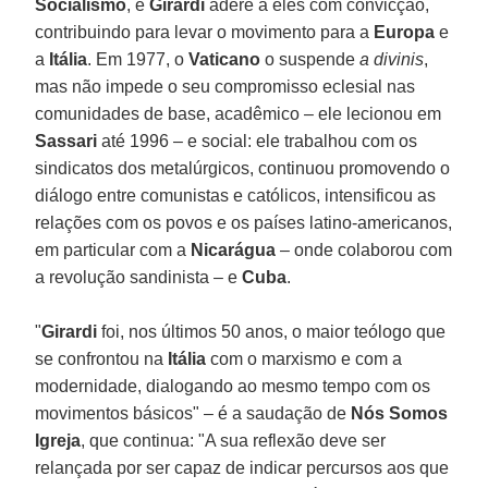
Socialismo
, e
Girardi
adere a eles com convicção,
contribuindo para levar o movimento para a
Europa
e
a
Itália
. Em 1977, o
Vaticano
o suspende
a divinis
,
mas não impede o seu compromisso eclesial nas
comunidades de base, acadêmico – ele lecionou em
Sassari
até 1996 – e social: ele trabalhou com os
sindicatos dos metalúrgicos, continuou promovendo o
diálogo entre comunistas e católicos, intensificou as
relações com os povos e os países latino-americanos,
em particular com a
Nicarágua
– onde colaborou com
a revolução sandinista – e
Cuba
.
"
Girardi
foi, nos últimos 50 anos, o maior teólogo que
se confrontou na
Itália
com o marxismo e com a
modernidade, dialogando ao mesmo tempo com os
movimentos básicos" – é a saudação de
Nós Somos
Igreja
, que continua: "A sua reflexão deve ser
relançada por ser capaz de indicar percursos aos que