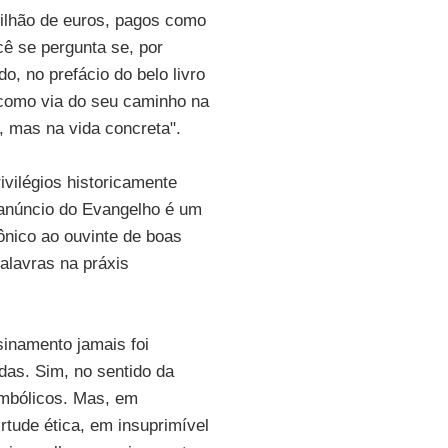
milhão de euros, pagos como
cê se pergunta se, por
o, no prefácio do belo livro
 como via do seu caminho na
s, mas na vida concreta".
ivilégios historicamente
 anúncio do Evangelho é um
ônico ao ouvinte de boas
palavras na práxis
inamento jamais foi
as. Sim, no sentido da
imbólicos. Mas, em
rtude ética, em insuprimível