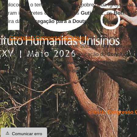
colocou-se o tema da necessária pobreza da Igreja, mas o
foram intérpretes dessa linha (os
Gutiérrez
, os
Boff
, os
S
mira da
Congregação para a Doutrina da Fé
.
O
Congresso Continental de Teologia
programado aos cui
Ameríndia
(7 a 11 de outubro de 2012, na
Unisinos
, em
celebrar o 50º aniversário da convocação do
Concílio Vat
publicação do livro de
Gustavo Gutiérrez
,
Teologia da L
preciosa ocasião de debate e de verificação. Desde que, 
outro, se queira ouvir.
Nota da IHU On-Line:
Para mais informações, visite aqui o
sítio do
Congresso C
⚠️
Comunicar erro