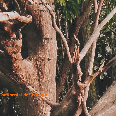
s teólogos da libertação que
obrino
) acabaram todos na
dados da
Fundação
São Leopoldo
,
Brasil
) para
icano II
e os 40 anos da
ibertação
, será uma
deste lado do oceano ou do
ontinental de Teologia
.