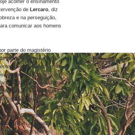
 hoje acolher o ensinamento
intervenção de
Lercaro
, diz
pobreza e na perseguição,
para comunicar aos homens
 por parte do magistério
da pobreza da Igreja e do
mente ausente.
Fala-se muito
es e de pobreza, mas pouco
 acerca da pobreza da Igreja
elizadora. Fala-se muitas
e "Igreja pobre".
rica do Sul
, onde, seja na
ebla
(1979), a pobreza
eferencial pelos pobres,