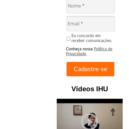
Eu concordo em
receber comunicações.
Conheça nossa
Política de
Privacidade
.
Vídeos IHU
play_circle_outline