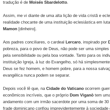
tradução é de
Moisés Sbardelotto
.
Assim, me vi diante de uma alta lição de vida cristã e ecl
realidade chocante de uma instituição eclesiástica em lut
Mamon
[dinheiro].
Aos padres conciliares, o cardeal
Lercaro
, inspirado por
pobreza, para o povo de Deus, não pode ser uma simples 
pela sensibilidade ou pela boa vontade. Tanto para os ind
instituição Igreja, à luz do Evangelho, só há simplesment
Deus se fez homem, e homem pobre, para a nossa salva
evangélica nunca podem se separar.
Depois você lê que, na
Cidade do Vaticano
ocorrem guerr
econômicos incríveis, que o próprio
Dom Viganò
tem uma
andamento com um irmão sacerdote por uma soma de 30 
frade dominicano confiou imprevidentemente à sociedade