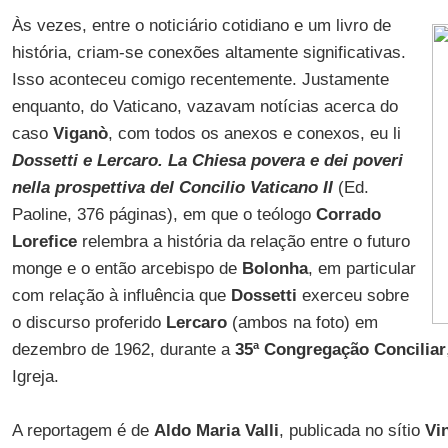
Às vezes, entre o noticiário cotidiano e um livro de
história, criam-se conexões altamente significativas.
Isso aconteceu comigo recentemente. Justamente
enquanto, do Vaticano, vazavam notícias acerca do
caso
Viganò
, com todos os anexos e conexos, eu li
Dossetti e Lercaro. La Chiesa povera e dei poveri
nella prospettiva del Concilio Vaticano II
(Ed.
Paoline, 376 páginas), em que o teólogo
Corrado
Lorefice
relembra a história da relação entre o futuro
monge e o então arcebispo de
Bolonha
, em particular
com relação à influência que
Dossetti
exerceu sobre
o discurso proferido
Lercaro
(ambos na foto) em
dezembro de 1962, durante a
35ª Congregação Conciliar
Igreja.
A reportagem é de
Aldo Maria Valli
, publicada no sítio
Vi