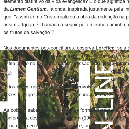
elemento distintivo da vida evangélica? E o que significa
da
Lumen Gentium
, lá onde, inspirada justamente pela 
que, "assim como Cristo realizou a obra da redenção na 
assim a Igreja é chamada a seguir pelo mesmo caminho 
os frutos da salvação"?
Nos documentos pós-conciliares, observa
Lorefice
, seja
papal, seja nas intervenções dos bispos italianos, o tema 
estilo pobre no exercício da sua missão está quase total
de pobr
ou nada
e dos meios necessários para desenvolver a missão evang
vezes de "Igreja dos pobres", mas nunca ou quase nunca d
As coisas, sabemos, ocorreram de forma diferente na
Amé
conferência dos bispos de
Medellín
(1968), seja na de
Pu
tornou-se o eixo da doutrina social e, ao lado da opção pr