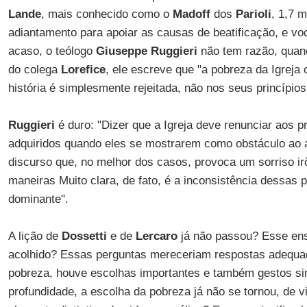
Lande
, mais conhecido como o
Madoff
dos
Parioli
, 1,7 
adiantamento para apoiar as causas de beatificação, e vo
acaso, o teólogo
Giuseppe Ruggieri
não tem razão, quand
do colega
Lorefice
, ele escreve que "a pobreza da Igreja
história é simplesmente rejeitada, não nos seus princípio
Ruggieri
é duro: "Dizer que a Igreja deve renunciar aos pr
adquiridos quando eles se mostrarem como obstáculo ao
discurso que, no melhor dos casos, provoca um sorriso ir
maneiras Muito clara, de fato, é a inconsistência dessas 
dominante".
A lição de
Dossetti
e de
Lercaro
já não passou? Esse ens
acolhido? Essas perguntas mereceriam respostas adequad
pobreza, houve escolhas importantes e também gestos s
profundidade, a escolha da pobreza já não se tornou, de vi