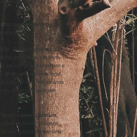
pavelmente evidentes na
da diocese
Toowoomba
que
pretensiosa".
tuição. Qualquer pessoa que
dável posição de ser vista
de ser um grande defensor e
 do devido processo legal,
u judiciais dos funcionários
 seu ofício sem qualquer
 Igreja,
Lumen Gentium
,
o povo de Deus, ansiosos
seja uma instituição humana