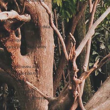
de colegialidade afetiva".
cariam a censura.
n
pregou na missa de
ugerindo que o Senhor diria
das as coisas que
que eu fiquei muito
e
e agora com estes anos
ba".
 Foley
, escreveu às
agédia em que não há
reu só podem ser
e e oficialmente, afirmou-se
ia pastoral são