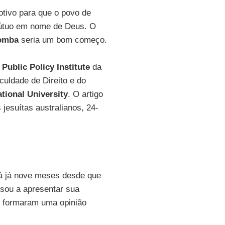
otivo para que o povo de
mútuo em nome de Deus. O
omba
seria um bom começo.
o
Public Policy Institute
da
culdade de Direito e do
tional University
. O artigo
s jesuítas australianos, 24-
á já nove meses desde que
usou a apresentar sua
ue formaram uma opinião