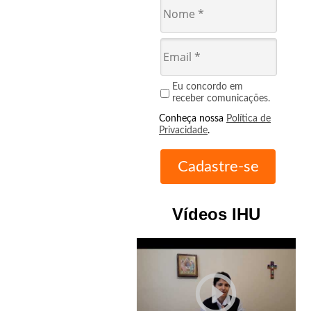
Eu concordo em
receber comunicações.
Conheça nossa
Política de
Privacidade
.
Vídeos IHU
play_circle_outline