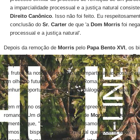
a imparcialidade processual e a justiça natural consis
Direito Canônico
. Isso não foi feito. Eu respeitosame
conclusão do
Sr. Carter
de que 'a
Dom Morris
foi neg
processual e a justiça natural'.
Depois da remoção de
Morris
pelo
Papa Bento XVI
, os b
preparando-se para a sua visita quinquenal
ad limina
a
Ro
"a oportunidade de compartilhar com o Santo Padre e o
os frutos da nossa discussão e compartilhar as nossas 
um olho no futuro". Na chegada a Roma, eles ficaram sab
nenhuma oportunidade para esse diálogo com o papa.
Nem mesmo os nossos bispos compreenderam suficiente
romanos! Um dos colegas bispos de
Morris
, de
Queensl
lamentou que, "como bispos, precisamos dar passos imed
vemos um bispo agindo de forma tal que poderia levar à 