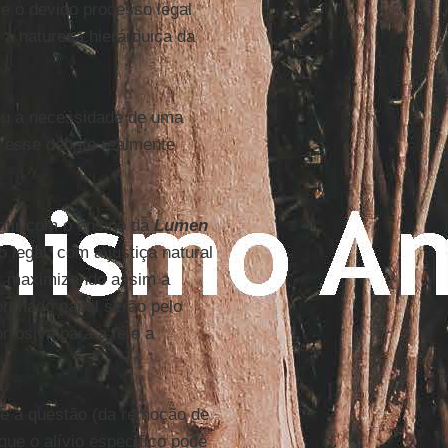
 e o devido processo legal
 a natureza hierárquica da
 ou a necessidade de uma
a esse debate realmente
ntir com o ensino da
Lumen
egal, com a justiça natural
a, maximizando assim a
primado papal serão pelo
rosiva para a fé e a
que a questão (da remoção de
 que o alívio específico pode