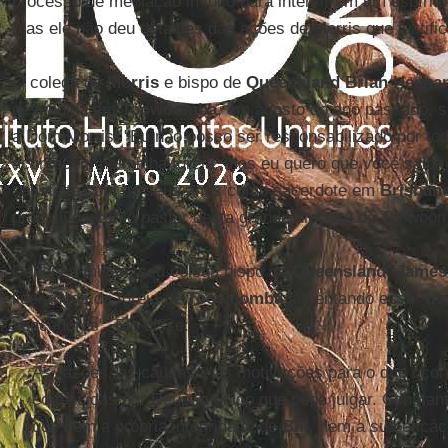
processo de mediação in loco para intervir em um espírito 
Mas ele não deu detalhes das ações de Morris que justifi
O colega de
Morris
e bispo de
Queensland Brian Heena
despedida em
Toowoomba
, em agosto do ano passado, s
a Dom Morris: "Eu não posso ser responsabilizado por to
acontecem na minha Igreja, mas eu quero que você saiba 
satisfeito com os seus anos como sacerdote em
Brisban
produtivos como pastor desta grande diocese de Toowoom
Depois a missa, seu colega bispo de
Queensland
,
James
lideranças da Igreja de
Toowoomba
lamentando essa "tr
vencedores". Ele disse:
As razões, as causas e as motivações para o que ocor
conhecidas por Deus, o único que pode julgar. Constant
que nem a própria integridade de
Bill
, nem a sua eficác