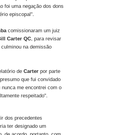
ão foi uma negação dos dons
rio episcopal".
mba
comissionaram um juiz
ill Carter QC
, para revisar
e culminou na demissão
elatório de
Carter
por parte
u presumo que fui convidado
u nunca me encontrei com o
altamente respeitado".
tir dos precedentes
ria ter designado um
, de acordo, portanto, com