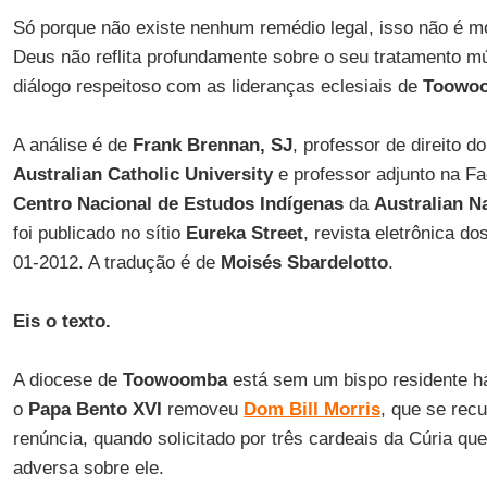
Só porque não existe nenhum remédio legal, isso não é m
Deus não reflita profundamente sobre o seu tratamento 
diálogo respeitoso com as lideranças eclesiais de
Toowo
A análise é de
Frank Brennan, SJ
, professor de direito d
Australian Catholic University
e professor adjunto na Fa
Centro Nacional de Estudos Indígenas
da
Australian Na
foi publicado no sítio
Eureka Street
, revista eletrônica do
01-2012. A tradução é de
Moisés Sbardelotto
.
Eis o texto.
A diocese de
Toowoomba
está sem um bispo residente h
o
Papa Bento XVI
removeu
Dom Bill Morris
, que se rec
renúncia, quando solicitado por três cardeais da Cúria q
adversa sobre ele.