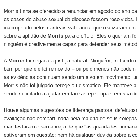
Morris tinha se oferecido a renunciar em agosto do ano p
os casos de abuso sexual da diocese fossem resolvidos. 
inapropriado pelos cardeais vaticanos, que realizaram u
sobre a aptidão de
Morris
para o ofício. Eles o queriam f
ninguém é credivelmente capaz para defender seus métod
A
Morris
foi negada a justiça natural. Ninguém, incluindo 
bem por que ele foi removido – ou pelo menos não podem 
as evidências continuam sendo um alvo em movimento, um
Morris não foi julgado herege ou cismático. Ele manteve 
sendo solicitado a ajudar em tarefas episcopais em sua di
Houve algumas sugestões de liderança pastoral defeituos
avaliação não compartilhada pela maioria de seus colegas
manifestaram o seu apreço de que "as qualidades human
estiveram em questão; nem há qualquer dúvida sobre a con