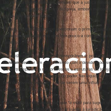
tão perfeita quanto possível, pensam que a justiça natural
deveriam ser seguidos dentro da Igreja, embora mantendo
Igreja e do primado papal.
É claro, existem alguns que questionam o primado papal
hierarquia ordenada, mas eles têm pouco a contribuir par
católico.
A questão para um católico contemporâneo é: posso asse
Gentium
sem ter um compromisso com o devido processo l
e com transparência nos processos e estruturas da Igrej
perspectiva de que o exercício do poder hierárquico e do 
bem do povo de Deus, em vez de serem uma influência cor
confiança do povo de Deus?
Carter estava certo ao afirmar que "é inútil para sugerir 
Morris
) tem agora todo o potencial sujeito à jurisdição ou