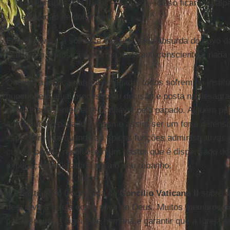
questionadas. Os frutos – a prova – disso ficaram pal
celebração de domingo.
Foley
louvou "a sólida fé católica nada absurda do povo 
estiveram à mostra de forma nada autoconsciente e nada 
Quando a justiça natural é negada, todos sofrem na insti
questione o atual processo ou decisão é posta na desagra
como insuficientemente confiável pelo papado. Alguém po
advogado do papado e mesmo assim ser um forte defensor
especialmente quando as típicas funções administrativas o
curiais podem resultar em um pastor que é dispensado do
explicação satisfatória para o seu rebanho.
A Constituição Dogmática do
Concílio Vaticano II
sobre a
descreve a Igreja como povo de Deus. Muitos membros d
por respeitar a dignidade humana e garantir que a Igreja 