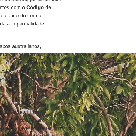
tentes com o
Código de
nte concordo com a
ada a imparcialidade
ispos australianos,
ma
, anunciaram que teriam
s membros da
Cúria Romana
questões e preocupações com
endo que não haveria
mente os caminhos
and
,
Michael Putney
,
iatos in loco. Quando
censura, deveríamos ter um