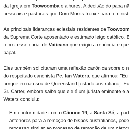
da Igreja em
Toowoomba
e alhures. A decisão do papa n
pessoais e pastorais que Dom Morris trouxe para o ministé
As principais lideranças eclesiais residentes de
Toowoo
da Suprema Corte aposentado e estimado leigo católico,
B
o processo curial do
Vaticano
que exigiu a renúncia e qu
papal.
Eles também solicitaram uma reflexão canônica sobre o r
do respeitado canonista
Pe. Ian Waters
, que afirmou: "E
porque eu não sou de Queensland [estado australiano]. E
Sr. Carter, embora saiba que ele é um jurista eminente e 
Waters concluiu:
Em conformidade com o
Cânone 19
, a
Santa Sé
, a par
anteriores para a remoção de bispos australianos, pode
processo similar ao processo de remoção de um pároco