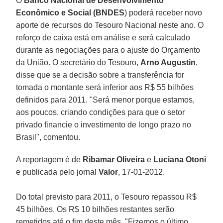
O
Banco Nacional de Desenvolvimento
Econômico e Social (BNDES
) poderá receber novo
aporte de recursos do Tesouro Nacional neste ano. O
reforço de caixa está em análise e será calculado
durante as negociações para o ajuste do Orçamento
da União. O secretário do Tesouro,
Arno Augustin
,
disse que se a decisão sobre a transferência for
tomada o montante será inferior aos R$ 55 bilhões
definidos para 2011. "Será menor porque estamos,
aos poucos, criando condições para que o setor
privado financie o investimento de longo prazo no
Brasil", comentou.
A reportagem é de
Ribamar Oliveira
e
Luciana Otoni
e publicada pelo jornal
Valor
, 17-01-2012.
Do total previsto para 2011, o Tesouro repassou R$
45 bilhões. Os R$ 10 bilhões restantes serão
remetidos até o fim deste mês. "Fizemos o último